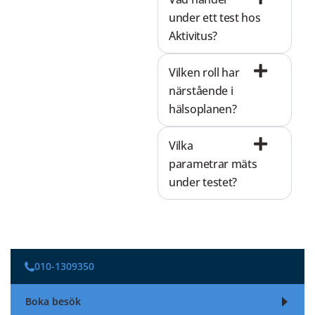
under ett test hos
Aktivitus?
Vilken roll har
närstående i
hälsoplanen?
Vilka
parametrar mäts
under testet?
010-1309350
Boka besök