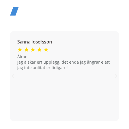
Sanna Josefsson
B
★
★
★
★
★
Ätran
H
Jag älskar ert upplägg, det enda jag ångrar e att
J
jag inte anlitat er tidigare!
n
v
s