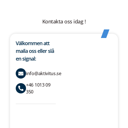
Kontakta oss idag !
Välkommen att
Fyll i
maila oss eller slå
formuläret
en signal:
för att
komma i
info@aktivitus.se
kontakt med
oss på
+46 1013 09
Aktivitus
350
E-Post
Företag
[text* Företag]