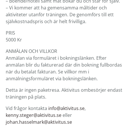
– Boende/hotell samt mat bokar du och står för själv.
– Vi kommer att ha gemensamma måltider och
aktiviteter utanför träningen. De genomförs till ett
självkostnadspris och är helt frivilliga.
PRIS
5000 Kr
ANMÄLAN OCH VILLKOR
Anmälan via formuläret i bokningslänken. Efter
anmälan blir du fakturerad där din bokning fullbordas
när du betalat fakturan. Se villkor mm i
anmälningsformuläret via bokningslänken.
Detta är ingen paketresa. Aktivitus ombesörjer endast
träningen på plats.
Vid frågor kontakta
info@aktivitus.se
,
kenny.steger@aktivitus.se
eller
johan.hasselmark@aktivitus.se