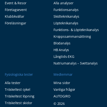
Event & Resor
Alla analyser
Företagsevent
Funktionsanalys
Klubbkvällar
Skidteknikanalys
Föreläsningar
Löpteknikanalys
Funktions- & Löpteknikanalys
Kroppssammansättning
Blodanalys
HB Analys
Långtids-EKG
Natriumanalys – Svettanalys
Fysiologiska tester
Medlemmar
Alla tester
Mina sidor
Tröskeltest cykel
Vanliga frågor
Tröskeltest löpning
AUTOGIRO
Om cookies på denna webbplats
Tröskeltest skidor
© 2026
Vi använder cookies för att samla in och analysera information om