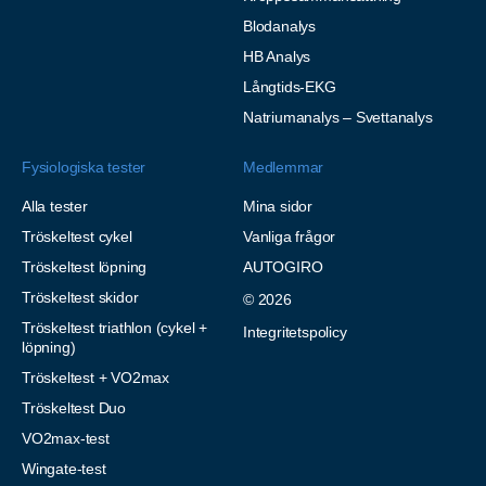
Blodanalys
HB Analys
Långtids-EKG
Natriumanalys – Svettanalys
Fysiologiska tester
Medlemmar
Alla tester
Mina sidor
Tröskeltest cykel
Vanliga frågor
Tröskeltest löpning
AUTOGIRO
Tröskeltest skidor
© 2026
Tröskeltest triathlon (cykel +
Integritetspolicy
löpning)
Tröskeltest + VO2max
Tröskeltest Duo
VO2max-test
Wingate-test