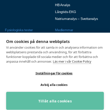
HB Analys
Långtids-EKG
Natriumanalys – Svettanalys
Fysiologiska tester
Medlemmar
Alla tester
Mina sidor
Om cookies på denna webbplats
Tröskeltest cykel
Vanliga frågor
Vi använder cookies för att samla in och analysera information om
webbplatsens prestanda och användning, för att förbättra
Tröskeltest löpning
AUTOGIRO
funktioner kopplade till sociala medier och för att förbättra och
Tröskeltest skidor
© 2026
anpassa innehåll och annonser.
Läs mer i vår Cookie Policy
Tröskeltest triathlon (cykel +
Integritetspolicy
löpning)
Inställningar för cookies
Tröskeltest + VO2max
Tröskeltest Duo
Avböj alla cookies
VO2max-test
Wingate-test
Tillåt alla cookies
BOKA GRATIS RÅDGIVNING