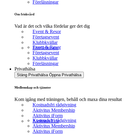
Föreläsningar
Om friskvård
Vad är det och vilka fördelar ger det dig
Event & Resor
Företagsevent
Klubbkvällar
Event & Resor
Föreläsningar
Företagsevent
Klubbkvällar
Föreläsningar
Privathälsa
Stäng Privathälsa
Öppna Privathälsa
Medlemskap och tjänster
Kom igång med träningen, behåll och maxa dina resultat
Kostnadsfri rådgivning
Aktivitus Membership
Aktivitus iForm
Kostnadsfri rådgivning
Aktivitus Life
Aktivitus Membership
Aktivitus iForm