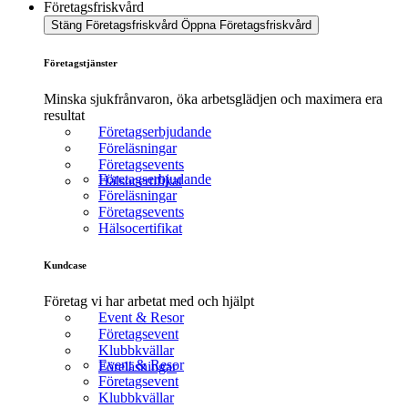
Företagsfriskvård
Stäng Företagsfriskvård
Öppna Företagsfriskvård
Företagstjänster
Minska sjukfrånvaron, öka arbetsglädjen och maximera era
resultat
Företagserbjudande
Föreläsningar
Företagsevents
Företagserbjudande
Hälsocertifikat
Föreläsningar
Företagsevents
Hälsocertifikat
Kundcase
Företag vi har arbetat med och hjälpt
Event & Resor
Företagsevent
Klubbkvällar
Event & Resor
Föreläsningar
Företagsevent
Klubbkvällar