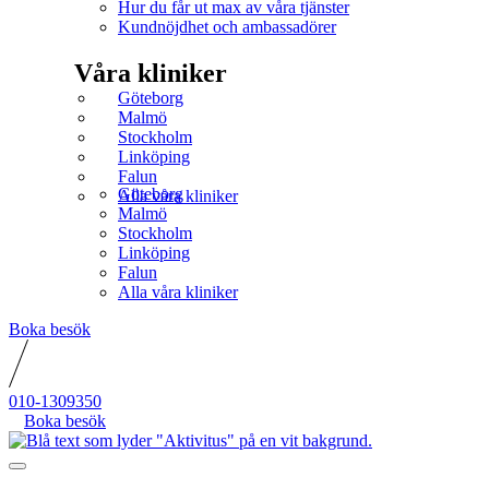
Hur du får ut max av våra tjänster
Kundnöjdhet och ambassadörer
Våra kliniker
Göteborg
Malmö
Stockholm
Linköping
Falun
Göteborg
Alla våra kliniker
Malmö
Stockholm
Linköping
Falun
Alla våra kliniker
Boka besök
010-1309350
Boka besök