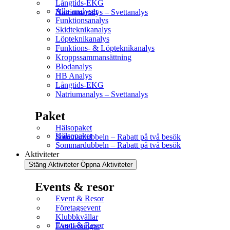
Långtids-EKG
Alla analyser
Natriumanalys – Svettanalys
Funktionsanalys
Skidteknikanalys
Löpteknikanalys
Funktions- & Löpteknikanalys
Kroppssammansättning
Blodanalys
HB Analys
Långtids-EKG
Natriumanalys – Svettanalys
Paket
Hälsopaket
Hälsopaket
Sommardubbeln – Rabatt på två besök
Sommardubbeln – Rabatt på två besök
Aktiviteter
Stäng Aktiviteter
Öppna Aktiviteter
Events & resor
Event & Resor
Företagsevent
Klubbkvällar
Event & Resor
Föreläsningar