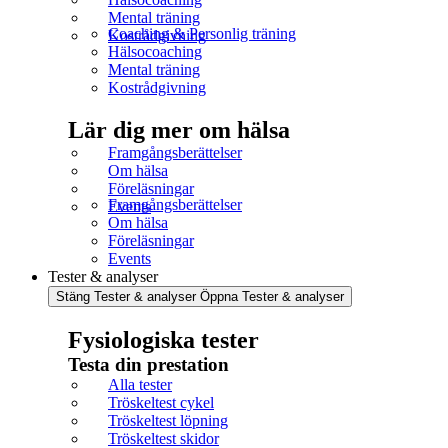
Mental träning
Coaching & Personlig träning
Kostrådgivning
Hälsocoaching
Mental träning
Kostrådgivning
Lär dig mer om hälsa
Framgångsberättelser
Om hälsa
Föreläsningar
Framgångsberättelser
Events
Om hälsa
Föreläsningar
Events
Tester & analyser
Stäng Tester & analyser
Öppna Tester & analyser
Fysiologiska tester
Testa din prestation
Alla tester
Tröskeltest cykel
Tröskeltest löpning
Tröskeltest skidor