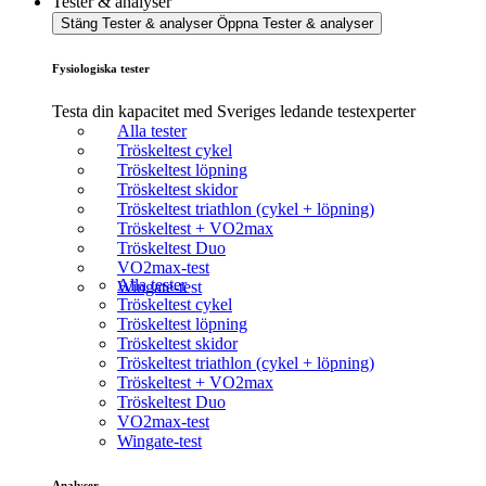
Tester & analyser
Stäng Tester & analyser
Öppna Tester & analyser
Fysiologiska tester
Testa din kapacitet med Sveriges ledande testexperter
Alla tester
Tröskeltest cykel
Tröskeltest löpning
Tröskeltest skidor
Tröskeltest triathlon (cykel + löpning)
Tröskeltest + VO2max
Tröskeltest Duo
VO2max-test
Alla tester
Wingate-test
Tröskeltest cykel
Tröskeltest löpning
Tröskeltest skidor
Tröskeltest triathlon (cykel + löpning)
Tröskeltest + VO2max
Tröskeltest Duo
VO2max-test
Wingate-test
Analyser