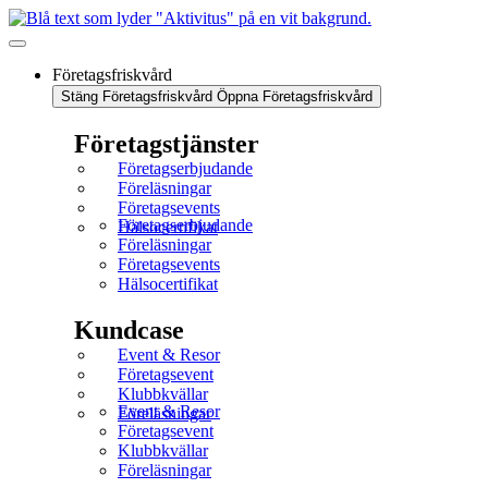
Företagsfriskvård
Stäng Företagsfriskvård
Öppna Företagsfriskvård
Företagstjänster
Företagserbjudande
Föreläsningar
Företagsevents
Företagserbjudande
Hälsocertifikat
Föreläsningar
Företagsevents
Hälsocertifikat
Kundcase
Event & Resor
Företagsevent
Klubbkvällar
Event & Resor
Föreläsningar
Företagsevent
Klubbkvällar
Föreläsningar