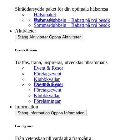
Skräddarsydda paket för din optimala hälsoresa
Hälsopaket
Hälsopaket
Sommardubbeln – Rabatt på två besök
Sommardubbeln – Rabatt på två besök
Aktiviteter
Stäng Aktiviteter
Öppna Aktiviteter
Events & resor
Träffas, träna, inspireras, utvecklas tillsammans
Event & Resor
Företagsevent
Klubbkvällar
Event & Resor
Föreläsningar
Företagsevent
Klubbkvällar
Föreläsningar
Information
Stäng Information
Öppna Information
Lär dig mer
Från vetenskap till vardaglig framgång