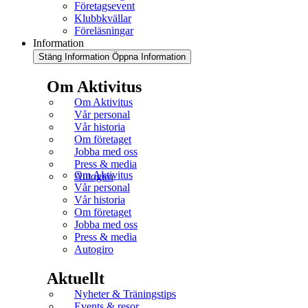
Företagsevent
Klubbkvällar
Föreläsningar
Information
Stäng Information
Öppna Information
Om Aktivitus
Om Aktivitus
Vår personal
Vår historia
Om företaget
Jobba med oss
Press & media
Om Aktivitus
Autogiro
Vår personal
Vår historia
Om företaget
Jobba med oss
Press & media
Autogiro
Aktuellt
Nyheter & Träningstips
Events & resor