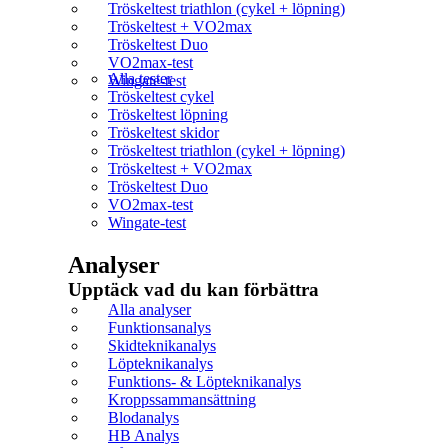
Tröskeltest triathlon (cykel + löpning)
Tröskeltest + VO2max
Tröskeltest Duo
VO2max-test
Alla tester
Wingate-test
Tröskeltest cykel
Tröskeltest löpning
Tröskeltest skidor
Tröskeltest triathlon (cykel + löpning)
Tröskeltest + VO2max
Tröskeltest Duo
VO2max-test
Wingate-test
Analyser
Upptäck vad du kan förbättra​
Alla analyser
Funktionsanalys
Skidteknikanalys
Löpteknikanalys
Funktions- & Löpteknikanalys
Kroppssammansättning
Blodanalys
HB Analys