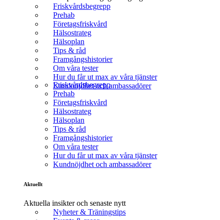
Friskvårdsbegrepp
Prehab
Företagsfriskvård
Hälsostrateg
Hälsoplan
Tips & råd
Framgångshistorier
Om våra tester
Hur du får ut max av våra tjänster
Friskvårdsbegrepp
Kundnöjdhet och ambassadörer
Prehab
Företagsfriskvård
Hälsostrateg
Hälsoplan
Tips & råd
Framgångshistorier
Om våra tester
Hur du får ut max av våra tjänster
Kundnöjdhet och ambassadörer
Aktuellt
Aktuella insikter och senaste nytt
Nyheter & Träningstips