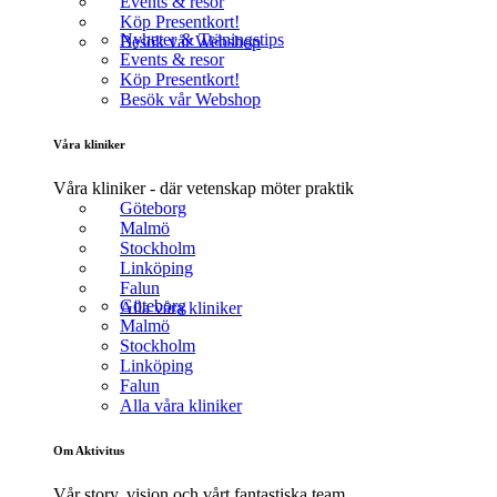
Events & resor
Köp Presentkort!
Nyheter & Träningstips
Besök vår Webshop
Events & resor
Köp Presentkort!
Besök vår Webshop
Våra kliniker
Våra kliniker - där vetenskap möter praktik
Göteborg
Malmö
Stockholm
Linköping
Falun
Göteborg
Alla våra kliniker
Malmö
Stockholm
Linköping
Falun
Alla våra kliniker
Om Aktivitus
Vår story, vision och vårt fantastiska team