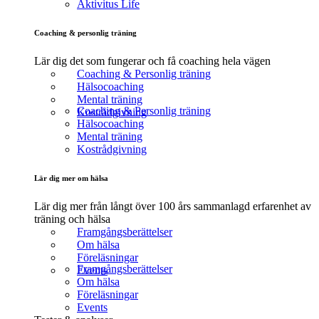
Aktivitus Life
Coaching & personlig träning
Lär dig det som fungerar och få coaching hela vägen
Coaching & Personlig träning
Hälsocoaching
Mental träning
Coaching & Personlig träning
Kostrådgivning
Hälsocoaching
Mental träning
Kostrådgivning
Lär dig mer om hälsa
Lär dig mer från långt över 100 års sammanlagd erfarenhet av
träning och hälsa
Framgångsberättelser
Om hälsa
Föreläsningar
Framgångsberättelser
Events
Om hälsa
Föreläsningar
Events