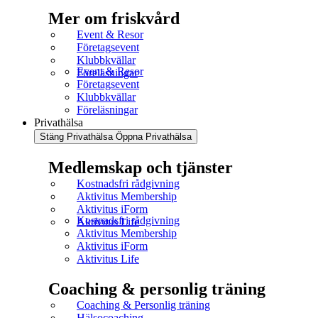
Mer om friskvård
Event & Resor
Företagsevent
Klubbkvällar
Event & Resor
Föreläsningar
Företagsevent
Klubbkvällar
Föreläsningar
Privathälsa
Stäng Privathälsa
Öppna Privathälsa
Medlemskap och tjänster
Kostnadsfri rådgivning
Aktivitus Membership
Aktivitus iForm
Kostnadsfri rådgivning
Aktivitus Life
Aktivitus Membership
Aktivitus iForm
Aktivitus Life
Coaching & personlig träning
Coaching & Personlig träning
Hälsocoaching