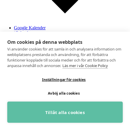
Google Kalender
iCalendar
Outlook 365
Om cookies på denna webbplats
Outlook Live
Exportera .ics-fil
Vi använder cookies för att samla in och analysera information om
Exportera ics-fil för Outlook
webbplatsens prestanda och användning, för att förbättra
funktioner kopplade till sociala medier och för att förbättra och
010-1309350
anpassa innehåll och annonser.
Läs mer i vår Cookie Policy
Boka besök
Inställningar för cookies
Aktivitus
Uppnå ditt bästa liv
Avböj alla cookies
Aktivitus är ledande på fysiologiska tester. Sedan etablering 2004
har vi gjort över 100 000 tester. Att mäta är att veta och det är vi bäst
Tillåt alla cookies
på.
BOKA GRATIS RÅDGIVNING