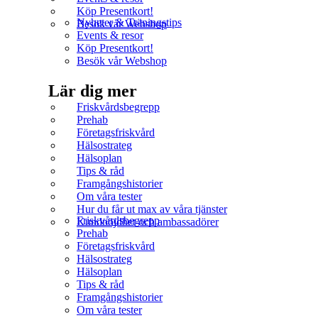
Köp Presentkort!
Nyheter & Träningstips
Besök vår Webshop
Events & resor
Köp Presentkort!
Besök vår Webshop
Lär dig mer
Friskvårdsbegrepp
Prehab
Företagsfriskvård
Hälsostrateg
Hälsoplan
Tips & råd
Framgångshistorier
Om våra tester
Hur du får ut max av våra tjänster
Friskvårdsbegrepp
Kundnöjdhet och ambassadörer
Prehab
Företagsfriskvård
Hälsostrateg
Hälsoplan
Tips & råd
Framgångshistorier
Om våra tester