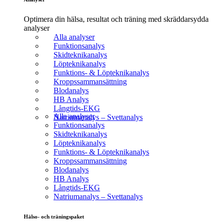
Optimera din hälsa, resultat och träning med skräddarsydda
analyser
Alla analyser
Funktionsanalys
Skidteknikanalys
Löpteknikanalys
Funktions- & Löpteknikanalys
Kroppssammansättning
Blodanalys
HB Analys
Långtids-EKG
Alla analyser
Natriumanalys – Svettanalys
Funktionsanalys
Skidteknikanalys
Löpteknikanalys
Funktions- & Löpteknikanalys
Kroppssammansättning
Blodanalys
HB Analys
Långtids-EKG
Natriumanalys – Svettanalys
Hälso- och träningspaket