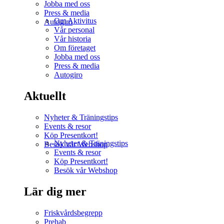
Jobba med oss
Press & media
Om Aktivitus
Autogiro
Vår personal
Vår historia
Om företaget
Jobba med oss
Press & media
Autogiro
Aktuellt
Nyheter & Träningstips
Events & resor
Köp Presentkort!
Nyheter & Träningstips
Besök vår Webshop
Events & resor
Köp Presentkort!
Besök vår Webshop
Lär dig mer
Friskvårdsbegrepp
Prehab