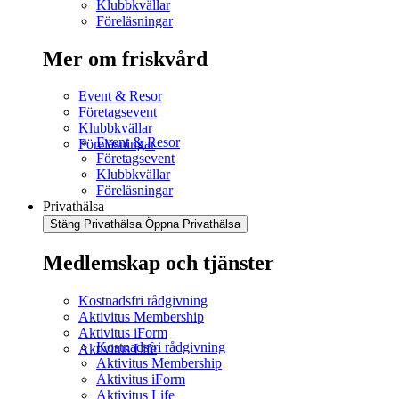
Klubbkvällar
Föreläsningar
Mer om friskvård
Event & Resor
Företagsevent
Klubbkvällar
Event & Resor
Föreläsningar
Företagsevent
Klubbkvällar
Föreläsningar
Privathälsa
Stäng Privathälsa
Öppna Privathälsa
Medlemskap och tjänster
Kostnadsfri rådgivning
Aktivitus Membership
Aktivitus iForm
Kostnadsfri rådgivning
Aktivitus Life
Aktivitus Membership
Aktivitus iForm
Aktivitus Life