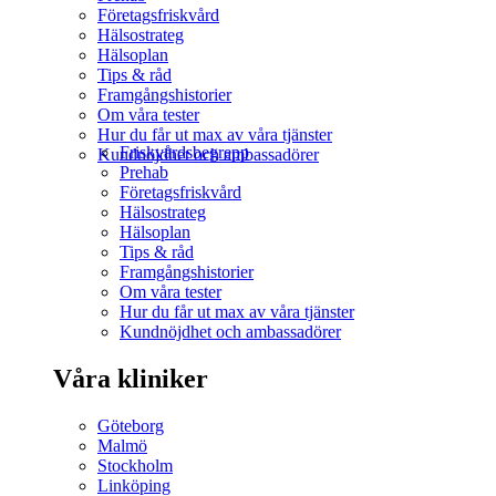
Företagsfriskvård
Hälsostrateg
Hälsoplan
Tips & råd
Framgångshistorier
Om våra tester
Hur du får ut max av våra tjänster
Friskvårdsbegrepp
Kundnöjdhet och ambassadörer
Prehab
Företagsfriskvård
Hälsostrateg
Hälsoplan
Tips & råd
Framgångshistorier
Om våra tester
Hur du får ut max av våra tjänster
Kundnöjdhet och ambassadörer
Våra kliniker
Göteborg
Malmö
Stockholm
Linköping