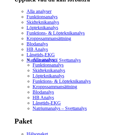
Alla analyser
Funktionsanalys
Skidteknikanalys
Löpteknikanalys
Funktions- & Löpteknikanalys
Kroppssammansättning
Blodanalys
HB Analys
Långtids-EKG
Alla analyser
Natriumanalys – Svettanalys
Funktionsanalys
Skidteknikanalys
Löpteknikanalys
Funktions- & Löpteknikanalys
Kroppssammansättning
Blodanalys
HB Analys
Långtids-EKG
Natriumanalys – Svettanalys
Paket
Hälsopaket