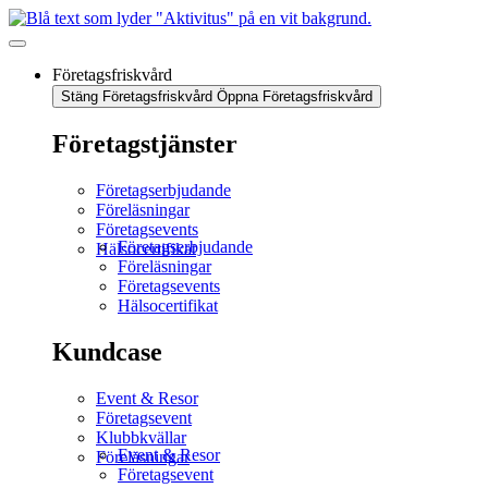
Företagsfriskvård
Stäng Företagsfriskvård
Öppna Företagsfriskvård
Företagstjänster
Företagserbjudande
Föreläsningar
Företagsevents
Företagserbjudande
Hälsocertifikat
Föreläsningar
Företagsevents
Hälsocertifikat
Kundcase
Event & Resor
Företagsevent
Klubbkvällar
Event & Resor
Föreläsningar
Företagsevent