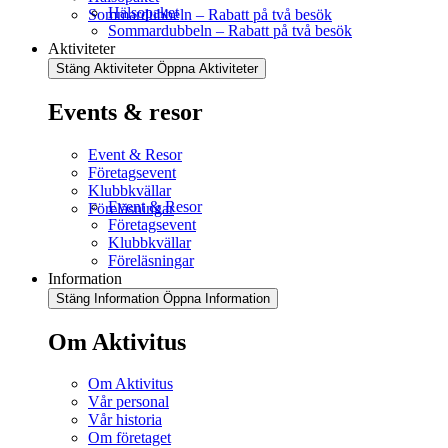
Hälsopaket
Sommardubbeln – Rabatt på två besök
Sommardubbeln – Rabatt på två besök
Aktiviteter
Stäng Aktiviteter
Öppna Aktiviteter
Events & resor
Event & Resor
Företagsevent
Klubbkvällar
Event & Resor
Föreläsningar
Företagsevent
Klubbkvällar
Föreläsningar
Information
Stäng Information
Öppna Information
Om Aktivitus
Om Aktivitus
Vår personal
Vår historia
Om företaget