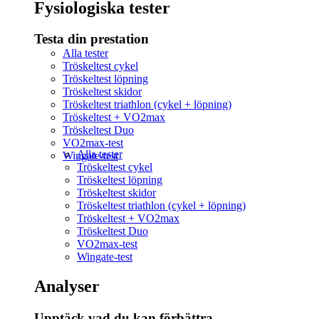
Fysiologiska tester
Testa din prestation
Alla tester
Tröskeltest cykel
Tröskeltest löpning
Tröskeltest skidor
Tröskeltest triathlon (cykel + löpning)
Tröskeltest + VO2max
Tröskeltest Duo
VO2max-test
Alla tester
Wingate-test
Tröskeltest cykel
Tröskeltest löpning
Tröskeltest skidor
Tröskeltest triathlon (cykel + löpning)
Tröskeltest + VO2max
Tröskeltest Duo
VO2max-test
Wingate-test
Analyser
Upptäck vad du kan förbättra​