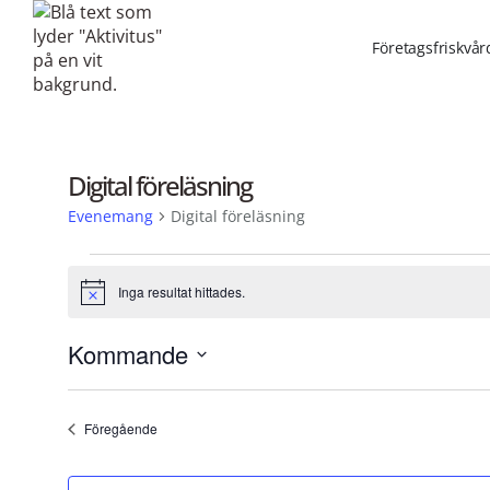
Företagsfriskvår
Digital föreläsning
Evenemang
Digital föreläsning
Inga resultat hittades.
Notis
Kommande
Välj
datum.
Evenemang
Föregående