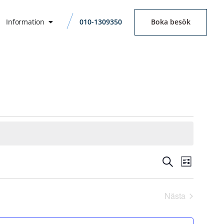
Information
010-1309350
Boka besök
Even
Even
Sök
Lista
vynav
Searc
Nästa
Evenemang