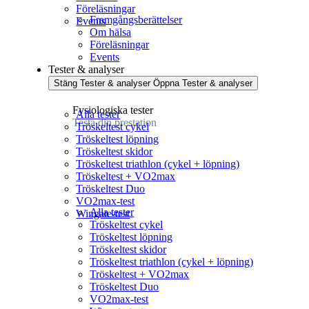
Föreläsningar
Framgångsberättelser
Events
Om hälsa
Föreläsningar
Events
Tester & analyser
Stäng Tester & analyser
Öppna Tester & analyser
Fysiologiska tester
Alla tester
Testa din prestation
Tröskeltest cykel
Tröskeltest löpning
Tröskeltest skidor
Tröskeltest triathlon (cykel + löpning)
Tröskeltest + VO2max
Tröskeltest Duo
VO2max-test
Alla tester
Wingate-test
Tröskeltest cykel
Tröskeltest löpning
Tröskeltest skidor
Tröskeltest triathlon (cykel + löpning)
Tröskeltest + VO2max
Tröskeltest Duo
VO2max-test