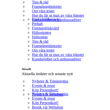
Tips & råd
Framgångshistorier
Om våra tester
Hur du får ut max av våra tjänster
Friskvårdsbegrepp
Kundnöjdhet och ambassadörer
Prehab
Företagsfriskvård
Hälsostrateg
Hälsoplan
Tips & råd
Framgångshistorier
Om våra tester
Hur du får ut max av våra tjänster
Kundnöjdhet och ambassadörer
Aktuellt
Aktuella insikter och senaste nytt
Nyheter & Träningstips
Events & resor
Köp Presentkort!
Nyheter & Träningstips
Besök vår Webshop
Events & resor
Köp Presentkort!
Besök vår Webshop