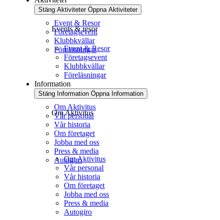
Stäng Aktiviteter
Öppna Aktiviteter
Event & Resor
Events & resor
Företagsevent
Klubbkvällar
Event & Resor
Föreläsningar
Företagsevent
Klubbkvällar
Föreläsningar
Information
Stäng Information
Öppna Information
Om Aktivitus
Om Aktivitus
Vår personal
Vår historia
Om företaget
Jobba med oss
Press & media
Om Aktivitus
Autogiro
Vår personal
Vår historia
Om företaget
Jobba med oss
Press & media
Autogiro