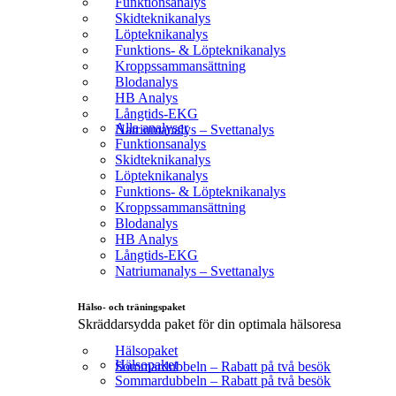
Funktionsanalys
Skidteknikanalys
Löpteknikanalys
Funktions- & Löpteknikanalys
Kroppssammansättning
Blodanalys
HB Analys
Långtids-EKG
Alla analyser
Natriumanalys – Svettanalys
Funktionsanalys
Skidteknikanalys
Löpteknikanalys
Funktions- & Löpteknikanalys
Kroppssammansättning
Blodanalys
HB Analys
Långtids-EKG
Natriumanalys – Svettanalys
Hälso- och träningspaket
Skräddarsydda paket för din optimala hälsoresa
Hälsopaket
Hälsopaket
Sommardubbeln – Rabatt på två besök
Sommardubbeln – Rabatt på två besök