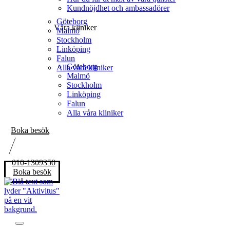
Kundnöjdhet och ambassadörer
Göteborg
Våra kliniker
Malmö
Stockholm
Linköping
Falun
Göteborg
Alla våra kliniker
Malmö
Stockholm
Linköping
Falun
Alla våra kliniker
Boka besök
010-1309350
Boka besök