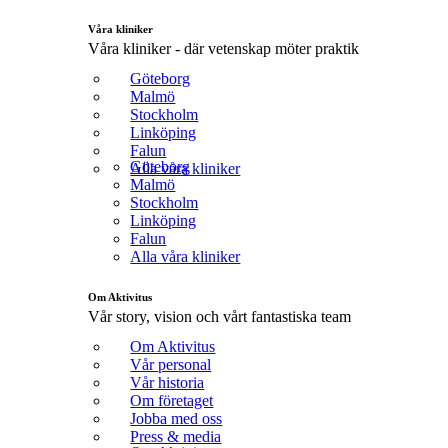
Våra kliniker
Våra kliniker - där vetenskap möter praktik
Göteborg
Malmö
Stockholm
Linköping
Falun
Göteborg
Alla våra kliniker
Malmö
Stockholm
Linköping
Falun
Alla våra kliniker
Om Aktivitus
Vår story, vision och vårt fantastiska team
Om Aktivitus
Vår personal
Vår historia
Om företaget
Jobba med oss
Press & media