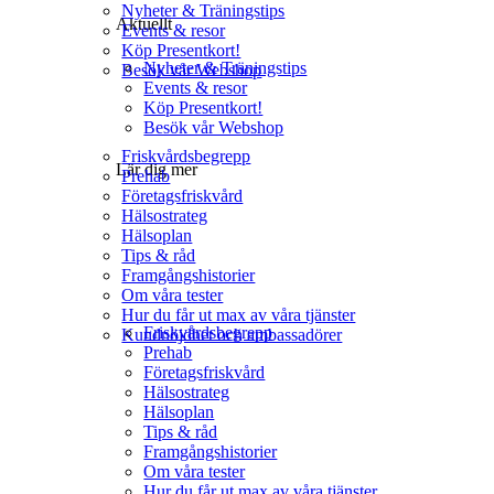
Nyheter & Träningstips
Aktuellt
Events & resor
Köp Presentkort!
Nyheter & Träningstips
Besök vår Webshop
Events & resor
Köp Presentkort!
Besök vår Webshop
Friskvårdsbegrepp
Lär dig mer
Prehab
Företagsfriskvård
Hälsostrateg
Hälsoplan
Tips & råd
Framgångshistorier
Om våra tester
Hur du får ut max av våra tjänster
Friskvårdsbegrepp
Kundnöjdhet och ambassadörer
Prehab
Företagsfriskvård
Hälsostrateg
Hälsoplan
Tips & råd
Framgångshistorier
Om våra tester
Hur du får ut max av våra tjänster