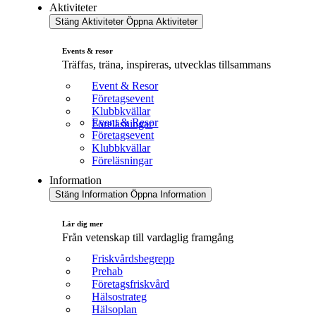
Aktiviteter
Stäng Aktiviteter
Öppna Aktiviteter
Events & resor
Träffas, träna, inspireras, utvecklas tillsammans
Event & Resor
Företagsevent
Klubbkvällar
Event & Resor
Föreläsningar
Företagsevent
Klubbkvällar
Föreläsningar
Information
Stäng Information
Öppna Information
Lär dig mer
Från vetenskap till vardaglig framgång
Friskvårdsbegrepp
Prehab
Företagsfriskvård
Hälsostrateg
Hälsoplan