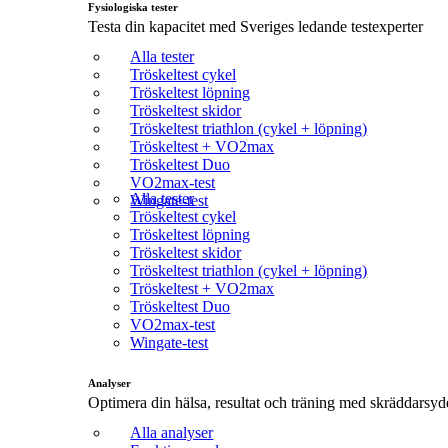
Fysiologiska tester
Testa din kapacitet med Sveriges ledande testexperter
Alla tester
Tröskeltest cykel
Tröskeltest löpning
Tröskeltest skidor
Tröskeltest triathlon (cykel + löpning)
Tröskeltest + VO2max
Tröskeltest Duo
VO2max-test
Alla tester
Wingate-test
Tröskeltest cykel
Tröskeltest löpning
Tröskeltest skidor
Tröskeltest triathlon (cykel + löpning)
Tröskeltest + VO2max
Tröskeltest Duo
VO2max-test
Wingate-test
Analyser
Optimera din hälsa, resultat och träning med skräddarsyd
Alla analyser