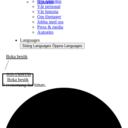
Om Aktivitus
Autogiro
Vår personal
Vår historia
Om företaget
Jobba med oss
Press & media
Autogiro
Languages
Stäng Languages
Öppna Languages
Boka besök
010-1309350
Boka besök
0 evenemang har hittats.