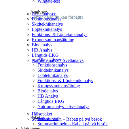
Wingate-test
Analyser
Alla analyser
Upptäck vad du kan förbättra​
Funktionsanalys
Skidteknikanalys
Löpteknikanalys
Funktions- & Löpteknikanalys
Kroppssammansättning
Blodanalys
HB Analys
Långtids-EKG
Alla analyser
Natriumanalys – Svettanalys
Funktionsanalys
Skidteknikanalys
Löpteknikanalys
Funktions- & Löpteknikanalys
Kroppssammansättning
Blodanalys
HB Analys
Långtids-EKG
Natriumanalys – Svettanalys
Hälsopaket
Paket
Hälsopaket
Sommardubbeln – Rabatt på två besök
Sommardubbeln – Rabatt på två besök
Aktiviteter