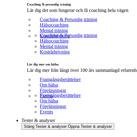
Coaching & personlig träning
Lär dig det som fungerar och få coaching hela vägen
Coaching & Personlig träning
Hälsocoaching
Mental träning
Coaching & Personlig träning
Kostrådgivning
Hälsocoaching
Mental träning
Kostrådgivning
Lär dig mer om hälsa
Lär dig mer från långt över 100 års sammanlagd erfarenhe
Framgångsberättelser
Om hälsa
Föreläsningar
Framgångsberättelser
Events
Om hälsa
Föreläsningar
Events
Tester & analyser
Stäng Tester & analyser
Öppna Tester & analyser