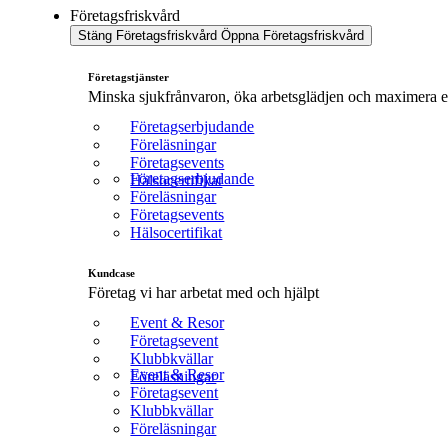
Företagsfriskvård
Stäng Företagsfriskvård
Öppna Företagsfriskvård
Företagstjänster
Minska sjukfrånvaron, öka arbetsglädjen och maximera er
Företagserbjudande
Föreläsningar
Företagsevents
Företagserbjudande
Hälsocertifikat
Föreläsningar
Företagsevents
Hälsocertifikat
Kundcase
Företag vi har arbetat med och hjälpt
Event & Resor
Företagsevent
Klubbkvällar
Event & Resor
Föreläsningar
Företagsevent
Klubbkvällar
Föreläsningar