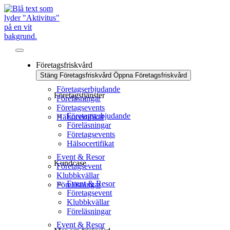
Företagsfriskvård
Stäng Företagsfriskvård
Öppna Företagsfriskvård
Företagserbjudande
Företagstjänster
Föreläsningar
Företagsevents
Företagserbjudande
Hälsocertifikat
Föreläsningar
Företagsevents
Hälsocertifikat
Event & Resor
Kundcase
Företagsevent
Klubbkvällar
Event & Resor
Föreläsningar
Företagsevent
Klubbkvällar
Föreläsningar
Event & Resor