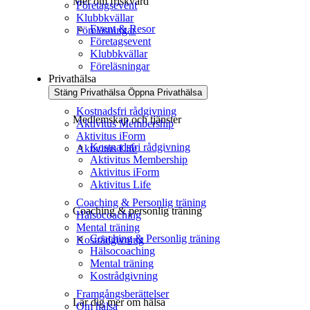
Mer om friskvård
Företagsevent
Klubbkvällar
Event & Resor
Föreläsningar
Företagsevent
Klubbkvällar
Föreläsningar
Privathälsa
Stäng Privathälsa
Öppna Privathälsa
Kostnadsfri rådgivning
Medlemskap och tjänster
Aktivitus Membership
Aktivitus iForm
Kostnadsfri rådgivning
Aktivitus Life
Aktivitus Membership
Aktivitus iForm
Aktivitus Life
Coaching & Personlig träning
Coaching & personlig träning
Hälsocoaching
Mental träning
Coaching & Personlig träning
Kostrådgivning
Hälsocoaching
Mental träning
Kostrådgivning
Framgångsberättelser
Lär dig mer om hälsa
Om hälsa