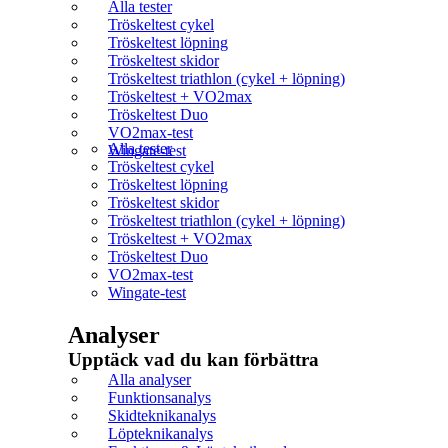
Alla tester
Tröskeltest cykel
Tröskeltest löpning
Tröskeltest skidor
Tröskeltest triathlon (cykel + löpning)
Tröskeltest + VO2max
Tröskeltest Duo
VO2max-test
Alla tester
Wingate-test
Tröskeltest cykel
Tröskeltest löpning
Tröskeltest skidor
Tröskeltest triathlon (cykel + löpning)
Tröskeltest + VO2max
Tröskeltest Duo
VO2max-test
Wingate-test
Analyser
Upptäck vad du kan förbättra​
Alla analyser
Funktionsanalys
Skidteknikanalys
Löpteknikanalys