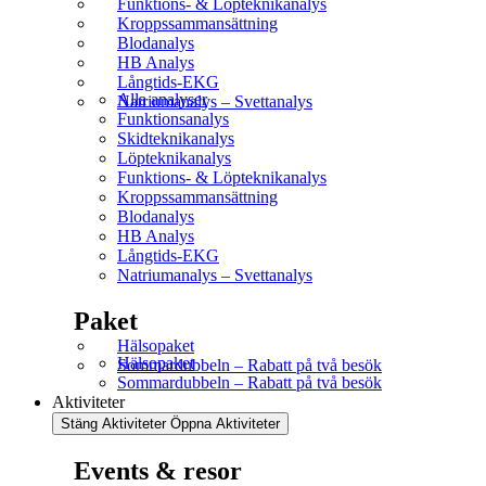
Funktions- & Löpteknikanalys
Kroppssammansättning
Blodanalys
HB Analys
Långtids-EKG
Alla analyser
Natriumanalys – Svettanalys
Funktionsanalys
Skidteknikanalys
Löpteknikanalys
Funktions- & Löpteknikanalys
Kroppssammansättning
Blodanalys
HB Analys
Långtids-EKG
Natriumanalys – Svettanalys
Paket
Hälsopaket
Hälsopaket
Sommardubbeln – Rabatt på två besök
Sommardubbeln – Rabatt på två besök
Aktiviteter
Stäng Aktiviteter
Öppna Aktiviteter
Events & resor