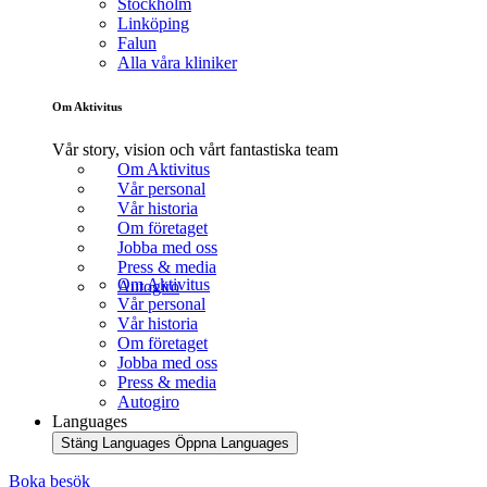
Stockholm
Linköping
Falun
Alla våra kliniker
Om Aktivitus
Vår story, vision och vårt fantastiska team
Om Aktivitus
Vår personal
Vår historia
Om företaget
Jobba med oss
Press & media
Om Aktivitus
Autogiro
Vår personal
Vår historia
Om företaget
Jobba med oss
Press & media
Autogiro
Languages
Stäng Languages
Öppna Languages
Boka besök