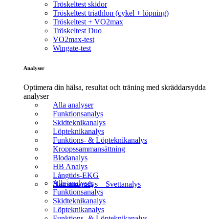
Tröskeltest skidor
Tröskeltest triathlon (cykel + löpning)
Tröskeltest + VO2max
Tröskeltest Duo
VO2max-test
Wingate-test
Analyser
Optimera din hälsa, resultat och träning med skräddarsydda
analyser
Alla analyser
Funktionsanalys
Skidteknikanalys
Löpteknikanalys
Funktions- & Löpteknikanalys
Kroppssammansättning
Blodanalys
HB Analys
Långtids-EKG
Alla analyser
Natriumanalys – Svettanalys
Funktionsanalys
Skidteknikanalys
Löpteknikanalys
Funktions- & Löpteknikanalys