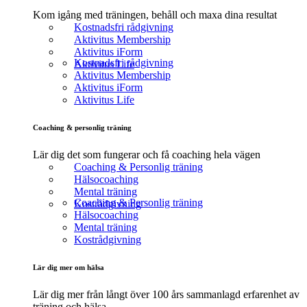
Kom igång med träningen, behåll och maxa dina resultat
Kostnadsfri rådgivning
Aktivitus Membership
Aktivitus iForm
Kostnadsfri rådgivning
Aktivitus Life
Aktivitus Membership
Aktivitus iForm
Aktivitus Life
Coaching & personlig träning
Lär dig det som fungerar och få coaching hela vägen
Coaching & Personlig träning
Hälsocoaching
Mental träning
Coaching & Personlig träning
Kostrådgivning
Hälsocoaching
Mental träning
Kostrådgivning
Lär dig mer om hälsa
Lär dig mer från långt över 100 års sammanlagd erfarenhet av
träning och hälsa