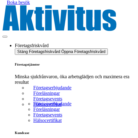
Boka besök
Företagsfriskvård
Stäng Företagsfriskvård
Öppna Företagsfriskvård
Företagstjänster
Minska sjukfrånvaron, öka arbetsglädjen och maximera era
resultat
Företagserbjudande
Föreläsningar
Företagsevents
Företagserbjudande
Hälsocertifikat
Föreläsningar
Företagsevents
Hälsocertifikat
Kundcase