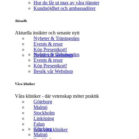
Hur du får ut max av våra tjänster
Kundnöjdhet och ambassadörer
Aktuellt
Aktuella insikter och senaste nytt
Nyheter & Träningstips
Events & resor
Köp Presentkort!
Nyheter & Träningstips
Besök vår Webshop
Events & resor
Köp Presentkort!
Besök vår Webshop
Våra kliniker
Våra kliniker - där vetenskap möter praktik
Göteborg
Malmö
Stockholm
Linköping
Falun
Göteborg
Alla våra kliniker
Malmö