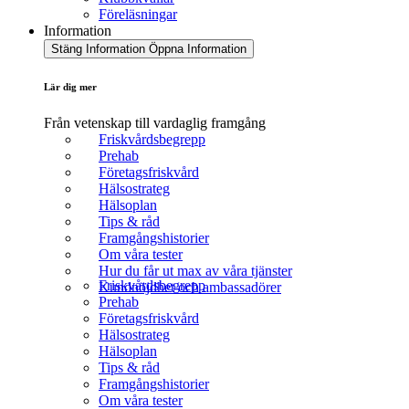
Föreläsningar
Information
Stäng Information
Öppna Information
Lär dig mer
Från vetenskap till vardaglig framgång
Friskvårdsbegrepp
Prehab
Företagsfriskvård
Hälsostrateg
Hälsoplan
Tips & råd
Framgångshistorier
Om våra tester
Hur du får ut max av våra tjänster
Friskvårdsbegrepp
Kundnöjdhet och ambassadörer
Prehab
Företagsfriskvård
Hälsostrateg
Hälsoplan
Tips & råd
Framgångshistorier
Om våra tester