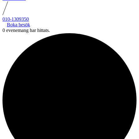
010-1309350
Boka besök
0 evenemang har hittats.