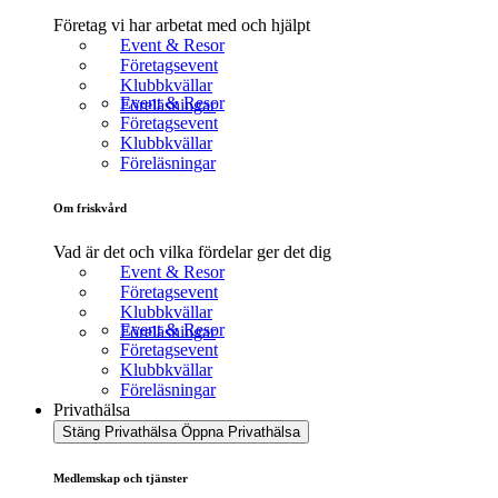
Företag vi har arbetat med och hjälpt
Event & Resor
Företagsevent
Klubbkvällar
Event & Resor
Föreläsningar
Företagsevent
Klubbkvällar
Föreläsningar
Om friskvård
Vad är det och vilka fördelar ger det dig
Event & Resor
Företagsevent
Klubbkvällar
Event & Resor
Föreläsningar
Företagsevent
Klubbkvällar
Föreläsningar
Privathälsa
Stäng Privathälsa
Öppna Privathälsa
Medlemskap och tjänster