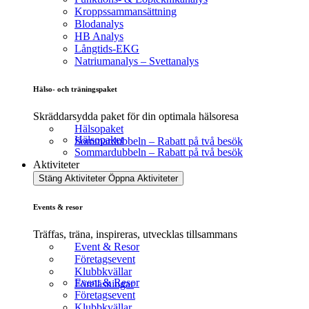
Kroppssammansättning
Blodanalys
HB Analys
Långtids-EKG
Natriumanalys – Svettanalys
Hälso- och träningspaket
Skräddarsydda paket för din optimala hälsoresa
Hälsopaket
Hälsopaket
Sommardubbeln – Rabatt på två besök
Sommardubbeln – Rabatt på två besök
Aktiviteter
Stäng Aktiviteter
Öppna Aktiviteter
Events & resor
Träffas, träna, inspireras, utvecklas tillsammans
Event & Resor
Företagsevent
Klubbkvällar
Event & Resor
Föreläsningar
Företagsevent
Klubbkvällar