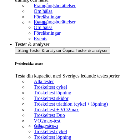
Framgångsberättelser
Om hälsa
Föreläsningar
Framgångsberättelser
Events
Om hälsa
Föreläsningar
Events
Tester & analyser
Stäng Tester & analyser
Öppna Tester & analyser
Fysiologiska tester
Testa din kapacitet med Sveriges ledande testexperter
Alla tester
Tröskeltest cykel
Tröskeltest löpning
Tröskeltest skidor
Tröskeltest triathlon (cykel + löpning)
Tröskeltest + VO2max
Tröskeltest Duo
VO2max-test
Alla tester
Wingate-test
Tröskeltest cykel
Tröskeltest löpning