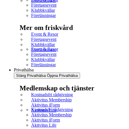
Föreläsningar
Företagsevent
Klubbkvällar
Föreläsningar
Mer om friskvård
Event & Resor
Företagsevent
Klubbkvällar
Event & Resor
Föreläsningar
Företagsevent
Klubbkvällar
Föreläsningar
Privathälsa
Stäng Privathälsa
Öppna Privathälsa
Medlemskap och tjänster
Kostnadsfri rådgivning
Aktivitus Membership
Aktivitus iForm
Kostnadsfri rådgivning
Aktivitus Life
Aktivitus Membership
Aktivitus iForm
Aktivitus Life