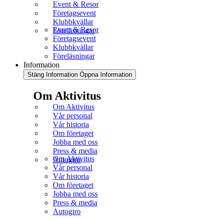
Event & Resor
Företagsevent
Klubbkvällar
Event & Resor
Föreläsningar
Företagsevent
Klubbkvällar
Föreläsningar
Information
Stäng Information
Öppna Information
Om Aktivitus
Om Aktivitus
Vår personal
Vår historia
Om företaget
Jobba med oss
Press & media
Om Aktivitus
Autogiro
Vår personal
Vår historia
Om företaget
Jobba med oss
Press & media
Autogiro