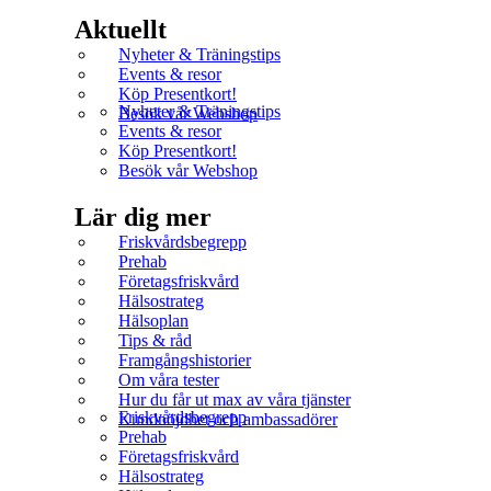
Aktuellt
Nyheter & Träningstips
Events & resor
Köp Presentkort!
Nyheter & Träningstips
Besök vår Webshop
Events & resor
Köp Presentkort!
Besök vår Webshop
Lär dig mer
Friskvårdsbegrepp
Prehab
Företagsfriskvård
Hälsostrateg
Hälsoplan
Tips & råd
Framgångshistorier
Om våra tester
Hur du får ut max av våra tjänster
Friskvårdsbegrepp
Kundnöjdhet och ambassadörer
Prehab
Företagsfriskvård
Hälsostrateg