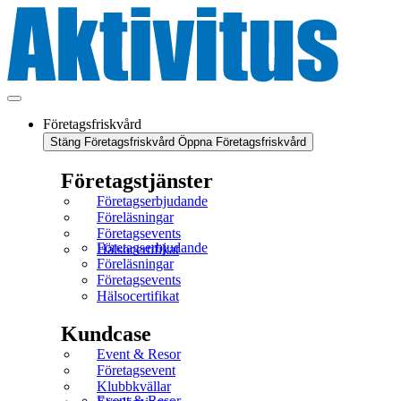
Företagsfriskvård
Stäng Företagsfriskvård
Öppna Företagsfriskvård
Företagstjänster
Företagserbjudande
Föreläsningar
Företagsevents
Företagserbjudande
Hälsocertifikat
Föreläsningar
Företagsevents
Hälsocertifikat
Kundcase
Event & Resor
Företagsevent
Klubbkvällar
Event & Resor