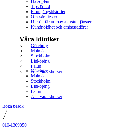
Hälsoplan
Tips & råd
Framgångshistorier
Om våra tester
Hur du får ut max av våra tjänster
Kundnöjdhet och ambassadörer
Våra kliniker
Göteborg
Malmö
Stockholm
Linköping
Falun
Göteborg
Alla våra kliniker
Malmö
Stockholm
Linköping
Falun
Alla våra kliniker
Boka besök
010-1309350