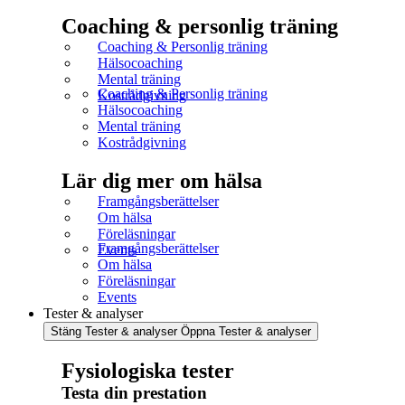
Coaching & personlig träning
Coaching & Personlig träning
Hälsocoaching
Mental träning
Coaching & Personlig träning
Kostrådgivning
Hälsocoaching
Mental träning
Kostrådgivning
Lär dig mer om hälsa
Framgångsberättelser
Om hälsa
Föreläsningar
Framgångsberättelser
Events
Om hälsa
Föreläsningar
Events
Tester & analyser
Stäng Tester & analyser
Öppna Tester & analyser
Fysiologiska tester
Testa din prestation