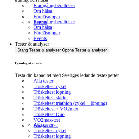
Framgångsberättelser
Om hälsa
Föreläsningar
Framgångsberättelser
Events
Om hälsa
Föreläsningar
Events
Tester & analyser
Stäng Tester & analyser
Öppna Tester & analyser
Fysiologiska tester
Testa din kapacitet med Sveriges ledande testexperter
Alla tester
Tröskeltest cykel
Tröskeltest löpning
Tröskeltest skidor
Tröskeltest triathlon (cykel + löpning)
Tröskeltest + VO2max
Tröskeltest Duo
VO2max-test
Alla tester
Wingate-test
Tröskeltest cykel
Tröskeltest löpning