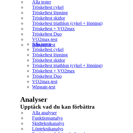
Alla tester
Tröskeltest cykel
Tröskeltest löpning
Tröskeltest skidor
Tröskeltest triathlon (cykel + löpning)
Tröskeltest + VO2max
Tröskeltest Duo
VO2max-test
Alla tester
Wingate-test
Tröskeltest cykel
Tröskeltest löpning
Tröskeltest skidor
Tröskeltest triathlon (cykel + löpning)
Tröskeltest + VO2max
Tröskeltest Duo
VO2max-test
Wingate-test
Analyser
Upptäck vad du kan förbättra​
Alla analyser
Funktionsanalys
Skidteknikanalys
Löpteknikanalys