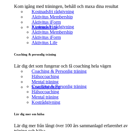
Kom igång med träningen, behåll och maxa dina resultat
Kostnadsfri rådgivning
Aktivitus Membership
Aktivitus iForm
Kostnadsfri rådgivning
Aktivitus Life
Aktivitus Membership
Aktivitus iForm
Aktivitus Life
Coaching & personlig träning
Lär dig det som fungerar och få coaching hela vägen
Coaching & Personlig träning
Hälsocoaching
Mental träning
Coaching & Personlig träning
Kostrådgivning
Hälsocoaching
Mental träning
Kostrådgivning
Lär dig mer om hälsa
Lär dig mer från långt över 100 års sammanlagd erfarenhet av
träning och hälsa