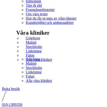
Hälsoplan
Tips & råd
Framgångshistorier
Om våra tester
Hur du får ut max av våra tjänster
Kundnöjdhet och ambassadörer
Våra kliniker
Göteborg
Malmö
Stockholm
Linköping
Falun
Göteborg
Alla våra kliniker
Malmö
Stockholm
Linköping
Falun
Alla våra kliniker
Boka besök
010-1309350