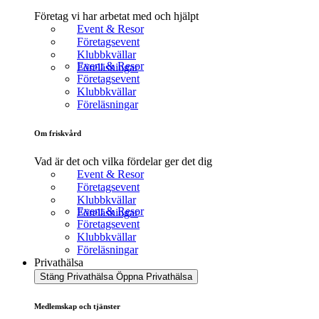
Företag vi har arbetat med och hjälpt
Event & Resor
Företagsevent
Klubbkvällar
Event & Resor
Föreläsningar
Företagsevent
Klubbkvällar
Föreläsningar
Om friskvård
Vad är det och vilka fördelar ger det dig
Event & Resor
Företagsevent
Klubbkvällar
Event & Resor
Föreläsningar
Företagsevent
Klubbkvällar
Föreläsningar
Privathälsa
Stäng Privathälsa
Öppna Privathälsa
Medlemskap och tjänster