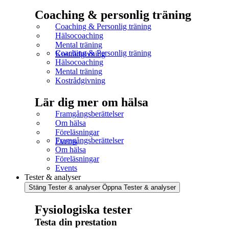
Coaching & personlig träning
Coaching & Personlig träning
Hälsocoaching
Mental träning
Coaching & Personlig träning
Kostrådgivning
Hälsocoaching
Mental träning
Kostrådgivning
Lär dig mer om hälsa
Framgångsberättelser
Om hälsa
Föreläsningar
Framgångsberättelser
Events
Om hälsa
Föreläsningar
Events
Tester & analyser
Stäng Tester & analyser
Öppna Tester & analyser
Fysiologiska tester
Testa din prestation