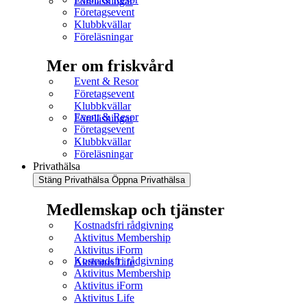
Föreläsningar
Företagsevent
Klubbkvällar
Föreläsningar
Mer om friskvård
Event & Resor
Företagsevent
Klubbkvällar
Event & Resor
Föreläsningar
Företagsevent
Klubbkvällar
Föreläsningar
Privathälsa
Stäng Privathälsa
Öppna Privathälsa
Medlemskap och tjänster
Kostnadsfri rådgivning
Aktivitus Membership
Aktivitus iForm
Kostnadsfri rådgivning
Aktivitus Life
Aktivitus Membership
Aktivitus iForm
Aktivitus Life