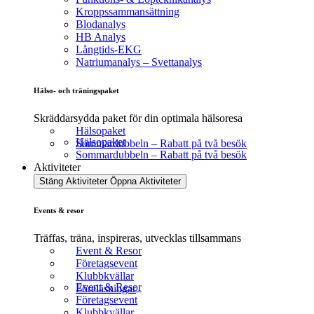
Kroppssammansättning
Blodanalys
HB Analys
Långtids-EKG
Natriumanalys – Svettanalys
Hälso- och träningspaket
Skräddarsydda paket för din optimala hälsoresa
Hälsopaket
Hälsopaket
Sommardubbeln – Rabatt på två besök
Sommardubbeln – Rabatt på två besök
Aktiviteter
Stäng Aktiviteter
Öppna Aktiviteter
Events & resor
Träffas, träna, inspireras, utvecklas tillsammans
Event & Resor
Företagsevent
Klubbkvällar
Event & Resor
Föreläsningar
Företagsevent
Klubbkvällar