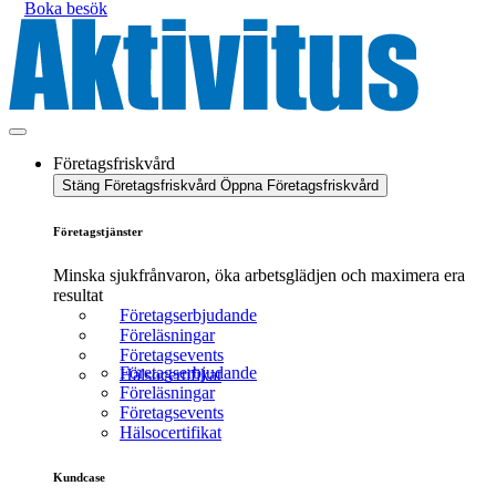
Boka besök
Företagsfriskvård
Stäng Företagsfriskvård
Öppna Företagsfriskvård
Företagstjänster
Minska sjukfrånvaron, öka arbetsglädjen och maximera era
resultat
Företagserbjudande
Föreläsningar
Företagsevents
Företagserbjudande
Hälsocertifikat
Föreläsningar
Företagsevents
Hälsocertifikat
Kundcase