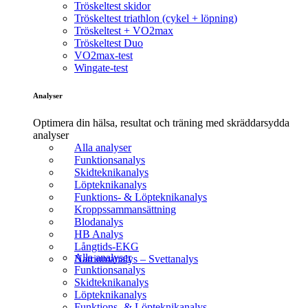
Tröskeltest skidor
Tröskeltest triathlon (cykel + löpning)
Tröskeltest + VO2max
Tröskeltest Duo
VO2max-test
Wingate-test
Analyser
Optimera din hälsa, resultat och träning med skräddarsydda
analyser
Alla analyser
Funktionsanalys
Skidteknikanalys
Löpteknikanalys
Funktions- & Löpteknikanalys
Kroppssammansättning
Blodanalys
HB Analys
Långtids-EKG
Alla analyser
Natriumanalys – Svettanalys
Funktionsanalys
Skidteknikanalys
Löpteknikanalys
Funktions- & Löpteknikanalys