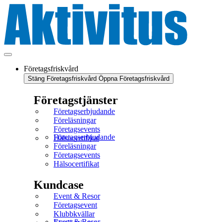
Företagsfriskvård
Stäng Företagsfriskvård
Öppna Företagsfriskvård
Företagstjänster
Företagserbjudande
Föreläsningar
Företagsevents
Företagserbjudande
Hälsocertifikat
Föreläsningar
Företagsevents
Hälsocertifikat
Kundcase
Event & Resor
Företagsevent
Klubbkvällar
Event & Resor