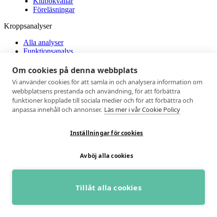
Klubbkvällar
Föreläsningar
Kroppsanalyser
Alla analyser
Funktionsanalys
Skidteknikanalys
Löpteknikanalys
Om cookies på denna webbplats
Funktions- & Löpteknikanalys
Vi använder cookies för att samla in och analysera information om
Kroppssammansättning
webbplatsens prestanda och användning, för att förbättra
Blodanalys
funktioner kopplade till sociala medier och för att förbättra och
HB Analys
anpassa innehåll och annonser.
Läs mer i vår Cookie Policy
Långtids-EKG
Natriumanalys – Svettanalys
Alla analyser
Inställningar för cookies
Funktionsanalys
Skidteknikanalys
Löpteknikanalys
Avböj alla cookies
Funktions- & Löpteknikanalys
Kroppssammansättning
Blodanalys
Tillåt alla cookies
HB Analys
Långtids-EKG
BOKA GRATIS RÅDGIVNING
Natriumanalys – Svettanalys