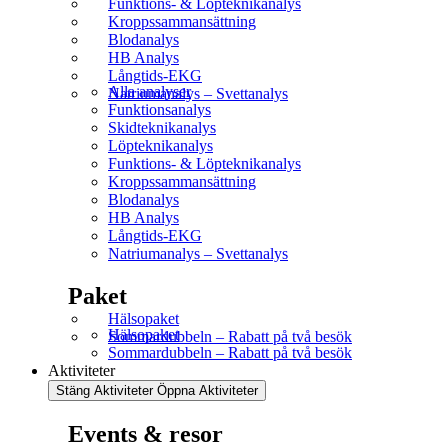
Funktions- & Löpteknikanalys
Kroppssammansättning
Blodanalys
HB Analys
Långtids-EKG
Alla analyser
Natriumanalys – Svettanalys
Funktionsanalys
Skidteknikanalys
Löpteknikanalys
Funktions- & Löpteknikanalys
Kroppssammansättning
Blodanalys
HB Analys
Långtids-EKG
Natriumanalys – Svettanalys
Paket
Hälsopaket
Hälsopaket
Sommardubbeln – Rabatt på två besök
Sommardubbeln – Rabatt på två besök
Aktiviteter
Stäng Aktiviteter
Öppna Aktiviteter
Events & resor