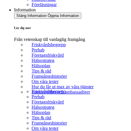
Föreläsningar
Information
Stäng Information
Öppna Information
Lär dig mer
Från vetenskap till vardaglig framgång
Friskvårdsbegrepp
Prehab
Företagsfriskvård
Hälsostrateg
Hälsoplan
Tips & råd
Framgångshistorier
Om våra tester
Hur du får ut max av våra tjänster
Friskvårdsbegrepp
Kundnöjdhet och ambassadörer
Prehab
Företagsfriskvård
Hälsostrateg
Hälsoplan
Tips & råd
Framgångshistorier
Om våra tester