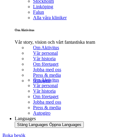
Stockholm
Linköping
Falun
Alla våra kliniker
Om Aktivitus
Vår story, vision och vårt fantastiska team
Om Aktivitus
Vår personal
Vår historia
Om företaget
Jobba med oss
Press & media
Om Aktivitus
Autogiro
Vår personal
Vår historia
Om företaget
Jobba med oss
Press & media
Autogiro
Languages
Stäng Languages
Öppna Languages
Boka besök