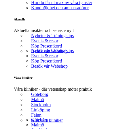
Hur du får ut max av våra tjänster
Kundnöjdhet och ambassadörer
Aktuellt
Aktuella insikter och senaste nytt
Nyheter & Träningstips
Events & resor
Köp Presentkort!
Nyheter & Träningstips
Besök vår Webshop
Events & resor
Köp Presentkort!
Besök vår Webshop
Våra kliniker
Våra kliniker - där vetenskap möter praktik
Göteborg
Malmö
Stockholm
Linköping
Falun
Göteborg
Alla våra kliniker
Malmö