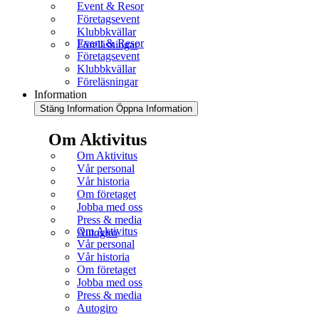
Event & Resor
Företagsevent
Klubbkvällar
Event & Resor
Föreläsningar
Företagsevent
Klubbkvällar
Föreläsningar
Information
Stäng Information
Öppna Information
Om Aktivitus
Om Aktivitus
Vår personal
Vår historia
Om företaget
Jobba med oss
Press & media
Om Aktivitus
Autogiro
Vår personal
Vår historia
Om företaget
Jobba med oss
Press & media
Autogiro