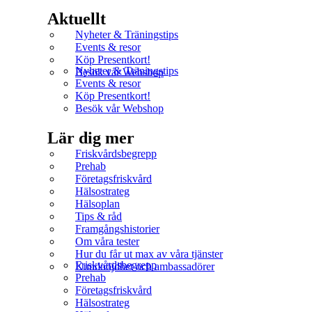
Aktuellt
Nyheter & Träningstips
Events & resor
Köp Presentkort!
Nyheter & Träningstips
Besök vår Webshop
Events & resor
Köp Presentkort!
Besök vår Webshop
Lär dig mer
Friskvårdsbegrepp
Prehab
Företagsfriskvård
Hälsostrateg
Hälsoplan
Tips & råd
Framgångshistorier
Om våra tester
Hur du får ut max av våra tjänster
Friskvårdsbegrepp
Kundnöjdhet och ambassadörer
Prehab
Företagsfriskvård
Hälsostrateg