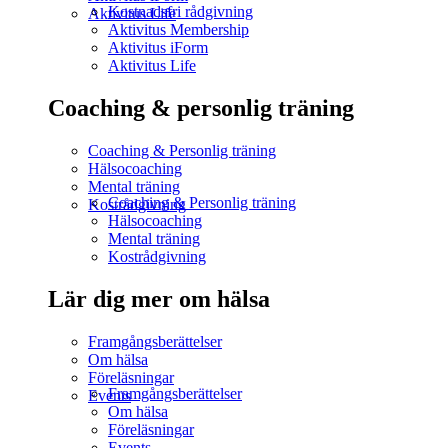
Kostnadsfri rådgivning
Aktivitus Life
Aktivitus Membership
Aktivitus iForm
Aktivitus Life
Coaching & personlig träning
Coaching & Personlig träning
Hälsocoaching
Mental träning
Coaching & Personlig träning
Kostrådgivning
Hälsocoaching
Mental träning
Kostrådgivning
Lär dig mer om hälsa
Framgångsberättelser
Om hälsa
Föreläsningar
Framgångsberättelser
Events
Om hälsa
Föreläsningar
Events