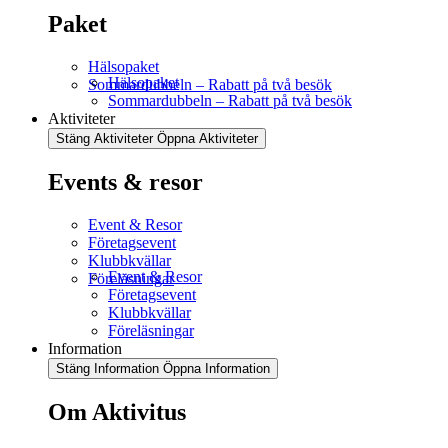
Paket
Hälsopaket
Hälsopaket
Sommardubbeln – Rabatt på två besök
Sommardubbeln – Rabatt på två besök
Aktiviteter
Stäng Aktiviteter
Öppna Aktiviteter
Events & resor
Event & Resor
Företagsevent
Klubbkvällar
Event & Resor
Föreläsningar
Företagsevent
Klubbkvällar
Föreläsningar
Information
Stäng Information
Öppna Information
Om Aktivitus