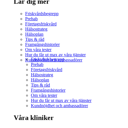
Lär dig mer
Friskvårdsbegrepp
Prehab
Företagsfriskvård
Hälsostrateg
Hälsoplan
Tips & råd
Framgångshistorier
Om våra tester
Hur du får ut max av våra tjänster
Friskvårdsbegrepp
Kundnöjdhet och ambassadörer
Prehab
Företagsfriskvård
Hälsostrateg
Hälsoplan
Tips & råd
Framgångshistorier
Om våra tester
Hur du får ut max av våra tjänster
Kundnöjdhet och ambassadörer
Våra kliniker