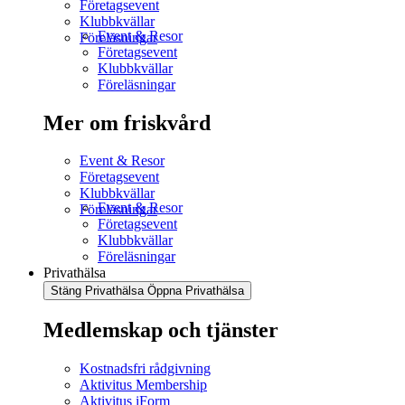
Företagsevent
Klubbkvällar
Event & Resor
Föreläsningar
Företagsevent
Klubbkvällar
Föreläsningar
Mer om friskvård
Event & Resor
Företagsevent
Klubbkvällar
Event & Resor
Föreläsningar
Företagsevent
Klubbkvällar
Föreläsningar
Privathälsa
Stäng Privathälsa
Öppna Privathälsa
Medlemskap och tjänster
Kostnadsfri rådgivning
Aktivitus Membership
Aktivitus iForm