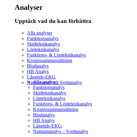
Analyser
Upptäck vad du kan förbättra​
Alla analyser
Funktionsanalys
Skidteknikanalys
Löpteknikanalys
Funktions- & Löpteknikanalys
Kroppssammansättning
Blodanalys
HB Analys
Långtids-EKG
Alla analyser
Natriumanalys – Svettanalys
Funktionsanalys
Skidteknikanalys
Löpteknikanalys
Funktions- & Löpteknikanalys
Kroppssammansättning
Blodanalys
HB Analys
Långtids-EKG
Natriumanalys – Svettanalys