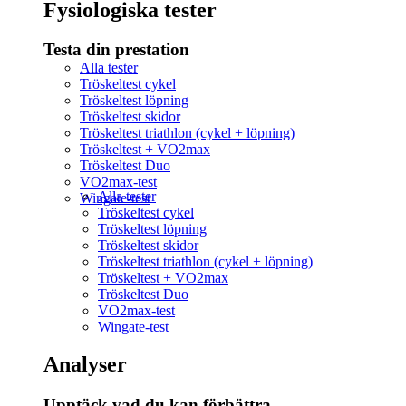
Fysiologiska tester
Testa din prestation
Alla tester
Tröskeltest cykel
Tröskeltest löpning
Tröskeltest skidor
Tröskeltest triathlon (cykel + löpning)
Tröskeltest + VO2max
Tröskeltest Duo
VO2max-test
Alla tester
Wingate-test
Tröskeltest cykel
Tröskeltest löpning
Tröskeltest skidor
Tröskeltest triathlon (cykel + löpning)
Tröskeltest + VO2max
Tröskeltest Duo
VO2max-test
Wingate-test
Analyser
Upptäck vad du kan förbättra​