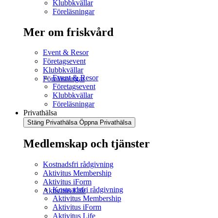
Klubbkvällar
Föreläsningar
Mer om friskvård
Event & Resor
Företagsevent
Klubbkvällar
Event & Resor
Föreläsningar
Företagsevent
Klubbkvällar
Föreläsningar
Privathälsa
Stäng Privathälsa
Öppna Privathälsa
Medlemskap och tjänster
Kostnadsfri rådgivning
Aktivitus Membership
Aktivitus iForm
Kostnadsfri rådgivning
Aktivitus Life
Aktivitus Membership
Aktivitus iForm
Aktivitus Life