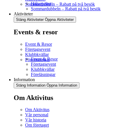
Hälsopaket
Sommardubbeln – Rabatt på två besök
Sommardubbeln – Rabatt på två besök
Aktiviteter
Stäng Aktiviteter
Öppna Aktiviteter
Events & resor
Event & Resor
Företagsevent
Klubbkvällar
Event & Resor
Föreläsningar
Företagsevent
Klubbkvällar
Föreläsningar
Information
Stäng Information
Öppna Information
Om Aktivitus
Om Aktivitus
Vår personal
Vår historia
Om företaget