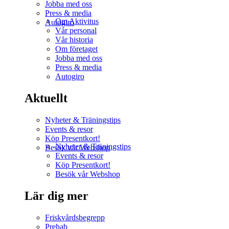
Jobba med oss
Press & media
Om Aktivitus
Autogiro
Vår personal
Vår historia
Om företaget
Jobba med oss
Press & media
Autogiro
Aktuellt
Nyheter & Träningstips
Events & resor
Köp Presentkort!
Nyheter & Träningstips
Besök vår Webshop
Events & resor
Köp Presentkort!
Besök vår Webshop
Lär dig mer
Friskvårdsbegrepp
Prehab