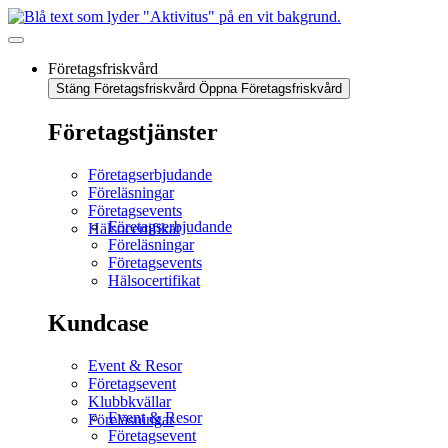
Företagsfriskvård
Stäng Företagsfriskvård
Öppna Företagsfriskvård
Företagstjänster
Företagserbjudande
Föreläsningar
Företagsevents
Företagserbjudande
Hälsocertifikat
Föreläsningar
Företagsevents
Hälsocertifikat
Kundcase
Event & Resor
Företagsevent
Klubbkvällar
Event & Resor
Föreläsningar
Företagsevent