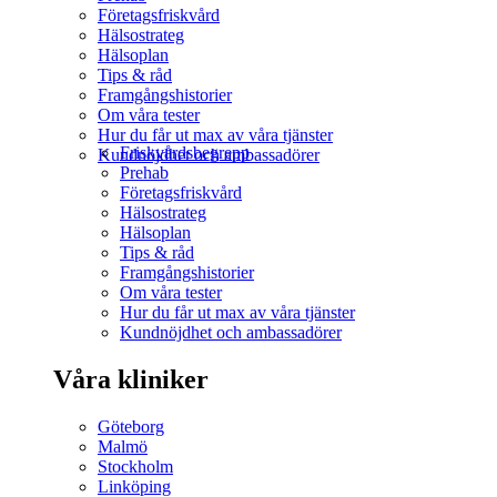
Företagsfriskvård
Hälsostrateg
Hälsoplan
Tips & råd
Framgångshistorier
Om våra tester
Hur du får ut max av våra tjänster
Friskvårdsbegrepp
Kundnöjdhet och ambassadörer
Prehab
Företagsfriskvård
Hälsostrateg
Hälsoplan
Tips & råd
Framgångshistorier
Om våra tester
Hur du får ut max av våra tjänster
Kundnöjdhet och ambassadörer
Våra kliniker
Göteborg
Malmö
Stockholm
Linköping