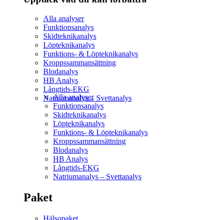
Alla analyser
Funktionsanalys
Skidteknikanalys
Löpteknikanalys
Funktions- & Löpteknikanalys
Kroppssammansättning
Blodanalys
HB Analys
Långtids-EKG
Alla analyser
Natriumanalys – Svettanalys
Funktionsanalys
Skidteknikanalys
Löpteknikanalys
Funktions- & Löpteknikanalys
Kroppssammansättning
Blodanalys
HB Analys
Långtids-EKG
Natriumanalys – Svettanalys
Paket
Hälsopaket