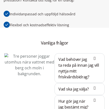
prestation? Kontakta oss idag för en dialog!
Individanpassad och uppföljd hälsovård
Flexibel och kostnadseffektiv lösning
Vanliga frågor
Vad behöver jag
ta reda på innan jag vill
nyttja mitt
friskvårdsbidrag?
Vad ska jag välja?
Hur gör jag när
jag bestämt mig?