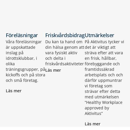
Föreläsningar
Friskvårdsbidrag
Utmärkelser
Våra föreläsningar
Du kan ta hand om
På Aktivitus tycker vi
är uppskattade
din hälsa genom att
det är viktigt att
inslag på
vara fysiskt aktiv
sträva efter att vara
idrottsklubbar, i
och delta i
en frisk, hållbar,
olika
friskvårdsaktiviteter
förebyggande och
träningsgrupper, på
framtidssäkrad
Läs mer
kickoffs och på stora
arbetsplats och och
och små företag.
därför uppmuntrar
vi företag som
Läs mer
strävar efter detta
med utmärkelsen
“Healthy Workplace
approved by
Aktivitus”
Läs mer