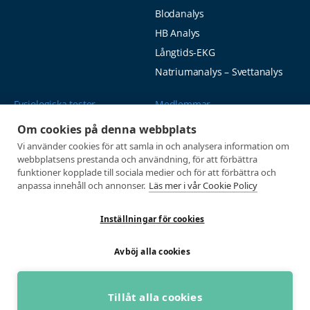
Blodanalys
HB Analys
Långtids-EKG
Natriumanalys – Svettanalys
Fysiologiska tester
Medlemmar
Alla tester
Mina sidor
Om cookies på denna webbplats
Vi använder cookies för att samla in och analysera information om
Tröskeltest cykel
Vanliga frågor
webbplatsens prestanda och användning, för att förbättra
Tröskeltest löpning
AUTOGIRO
funktioner kopplade till sociala medier och för att förbättra och
anpassa innehåll och annonser.
Läs mer i vår Cookie Policy
Tröskeltest skidor
© 2026
Tröskeltest triathlon (cykel +
Integritetspolicy
löpning)
Inställningar för cookies
Tröskeltest + VO2max
Avböj alla cookies
Tröskeltest Duo
VO2max-test
Wingate-test
Tillåt alla cookies