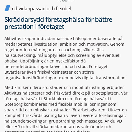
Individanpassad och flexibel
Skräddarsydd företagshälsa för bättre
prestation i företaget
Aktivitus skapar individanpassade hälsoplaner baserade på
medarbetares livssituation, ambition och motivation. Genom
regelbundna mätningar och coachning säkerställs
hälsoutveckling, måluppfyllelse och screening av eventuell
ohälsa. Uppföljning är en nyckelfaktor då
beteendeförändringar kräver tid och stöd. Företaget
utvärderar även friskvårdsinsatser och större
organisationsförändringar, exempelvis digital transformation.
Med kliniker i flera storstäder och mobil utrustning erbjuder
Aktivitus hälsotester och friskvård direkt på arbetsplatsen. Vår
företagshälsovård i Stockholm och företagshälsovård i
Göteborg kombineras med flexibla mobila lösningar som
sparar tid och minskar kostnader för arbetsgivaren.
Utöver en
komplett friskvårdslösning kan vi även leverera föreläsningar,
hälsoundersökningar, gruppträning och massage. Är du VD
eller HR och vill stärka medarbetarnas välmående och