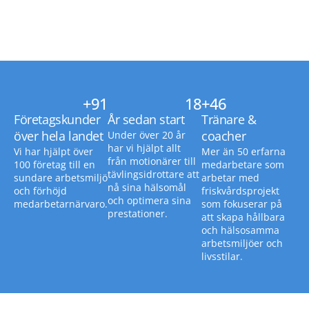
+
91
18
+
46
Företagskunder
År sedan start
Tränare &
över hela landet
coacher
Under över 20 år
har vi hjälpt allt
Vi har hjälpt över
Mer än 50 erfarna
från motionärer till
100 företag till en
medarbetare som
tävlingsidrottare att
sundare arbetsmiljö
arbetar med
nå sina hälsomål
och förhöjd
friskvårdsprojekt
och optimera sina
medarbetarnärvaro.
som fokuserar på
prestationer.
att skapa hållbara
och hälsosamma
arbetsmiljöer och
livsstilar.