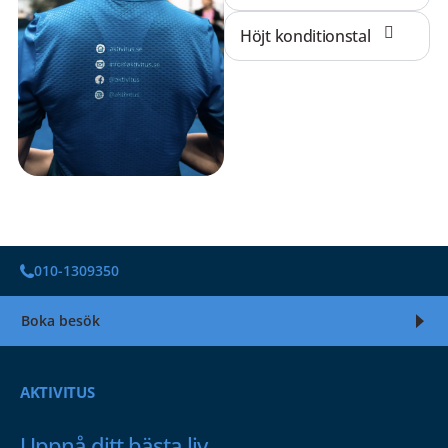
Höjt konditionstal
010-1309350
Boka besök
AKTIVITUS
Uppnå ditt bästa liv