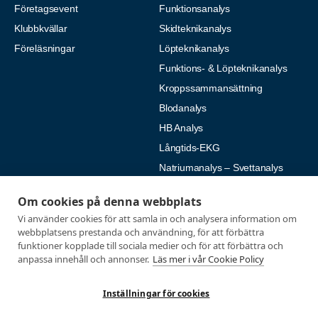
Företagsevent
Funktionsanalys
Klubbkvällar
Skidteknikanalys
Föreläsningar
Löpteknikanalys
Funktions- & Löpteknikanalys
Kroppssammansättning
Blodanalys
HB Analys
Långtids-EKG
Natriumanalys – Svettanalys
Om cookies på denna webbplats
Fysiologiska tester
Medlemmar
Vi använder cookies för att samla in och analysera information om
Alla tester
Mina sidor
webbplatsens prestanda och användning, för att förbättra
funktioner kopplade till sociala medier och för att förbättra och
Tröskeltest cykel
Vanliga frågor
anpassa innehåll och annonser.
Läs mer i vår Cookie Policy
Tröskeltest löpning
AUTOGIRO
Tröskeltest skidor
© 2026
Inställningar för cookies
Tröskeltest triathlon (cykel +
Integritetspolicy