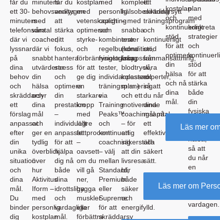
får du
minuters
får du
kostplan
med
komplett
ett
kostplan
plan
ett 30-
behovsanalys
verktygen
med
personlig
hälsobesiktning
skräddarsytt
och
med
minuters
med
att
vetenskapligt
coaching
– med
träningsprogram
kontinuerligt
konkreta
telefonsamtal
våra
stärka
optimerad
som
snabba
och
stöd
strategier
där vi
coacher,
ditt
styrke-
kombinerar
tester
kontinuerligt
för att
och
lyssnar
där vi
fokus,
och
regelbundna
(kondition,
stöd
optimera
kontinuerli
på
snabbt
hantera
förbränningsträning
fysiologiska
kroppssammansättning,
från
din
stöd
dina
utvärderar
stress
för att
tester,
blodtryck,
våra
hälsa
för att
behov
din
och
ge dig
individanpassad
kolesterol
experter,
och nå
stärka
och
hälsa
optimera
en
träningsplanering
m.m.)
så att
dina
både
skräddarsyr
och
din
starkare
via
och ett
du når
mål.
din
ett
dina
prestation
kropp
Training
motiverande
dina
fysiska
förslag
mål
–
med
Peaks™
coachingsamtal
mål på
och
anpassat
och
individuellt
lägre
och
– för
ett
Läs mer om
mentala
efter
ger en
anpassat
fettprocent
kontinuerlig
att
effektivt
hälsa,
din
tydlig
för att
–
coachning
säkerställa
och
så att
unika
överblick
hjälpa
oavsett
– välj
att din
säkert
du når
situation
över
dig nå
om du
mellan
livsresa
sätt.
en
och
hur
både
vill gå
Standard,
blir
hållbar
dina
Aktivitus
dina
ner,
Premium
både
Läs mer om Perso
balans
mål.
Iform –
idrottsliga
bygga
eller
säker
i
Du
med
och
muskler
Supreme
och
vardagen.
binder
personlig
vardagliga
eller
för att
energifylld.
dig
kostplan
mål.
förbättra
skräddarsy