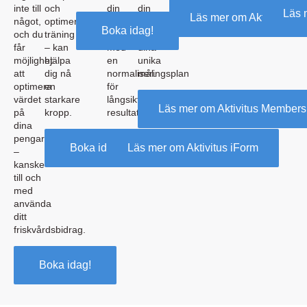
inte till
och
din
din
Läs 
Läs mer om Aktivitus Lif
något,
optimerad
träningsrespons,
väg
Boka idag!
och du
träning
allt
mot
får
– kan
med
dina
möjlighet
hjälpa
en
unika
att
dig nå
normaliseringsplan
mål.
optimera
en
för
värdet
starkare
långsiktiga
Läs mer om Aktivitus Members
på
kropp.
resultat.
dina
pengar
Boka idag!
Läs mer om Aktivitus iForm
–
kanske
till och
med
använda
ditt
friskvårdsbidrag.
Boka idag!