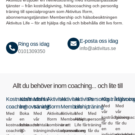
Aktivitus erbjuder en helhetslösning med individanpassade
tjänster – från kostrådgivning, hälsocoaching och personlig
träning till specialprogram som Aktivitus Iform,
abonnemangstjänsten Membership och hälsobesiktningen
Aktivitus Life – för att hjälpa dig nå och bibehålla ditt livs form.
E-posta oss idag
Ring oss idag
info@aktivitus.se
0101309350
Allt du behöver inom coaching... och lite till
Kostnadsfri
Kostnadsfri
Mental
Aktivitus
Aktivitus
Aktivitus
Personlig
Kostrådgivnin
Hälsoco
Med
Med
coaching
behovsanalys
träning
iForm
Membership
Life
träning
vår
vår
Med
Boka
Med
Aktivitus
Aktivitus
Med
Med
kostrådgivning
hälsocoac
vår
en
vår
Iform
Membership
Aktivitus
personlig
får du
får du
kostnadsfria
kostnadsfri
mentala
kombinerar
är ett
Life får
träning
en
en
coaching
30-
träning
individanpassad
abonnemang
du en
får du
individanpassad
skräddars