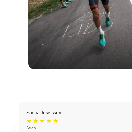
Sanna Josefsson
★
★
★
★
★
Ätran