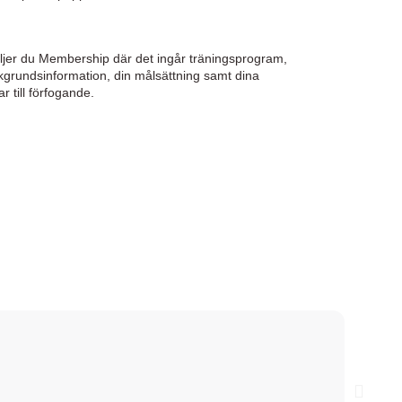
äljer du Membership där det ingår träningsprogram,
akgrundsinformation, din målsättning samt dina
r till förfogande.
Belin
★
Huddi