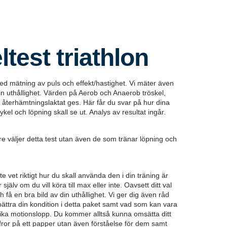
test triathlon
ed mätning av puls och effekt/hastighet. Vi mäter även
n uthållighet. Värden på Aerob och Anaerob tröskel,
 återhämtningslaktat ges. Här får du svar på hur dina
el och löpning skall se ut. Analys av resultat ingår.
are väljer detta test utan även de som tränar löpning och
e vet riktigt hur du skall använda den i din träning är
r själv om du vill köra till max eller inte. Oavsett ditt val
få en bra bild av din uthållighet. Vi ger dig även råd
rbättra din kondition i detta paket samt vad som kan vara
 olika motionslopp. Du kommer alltså kunna omsätta ditt
siffror på ett papper utan även förståelse för dem samt