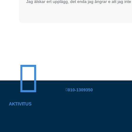
Jag älskar ert upplägg, det enda jag ångrar e att jag inte a
010-1309350
AKTIVITUS