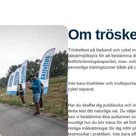
Om tröskel
Tröskeltest på löpband och cykel m
laktat/mjölksyra
för att bestämma di
fettförbränningskapacitet, max- och
personliga träningszoner både på cyk
Inte bara triathleter och multisport
cykel separat.
Har du skaffat dig pulsklocka och int
detta test ditt naturliga val. Du välje
kan vi bestämma dina pulszoner och 
muntligt hur du bör träna för att fö
rimliga målsättningar för dig inför
testresultat i praktiken. Inte bara 