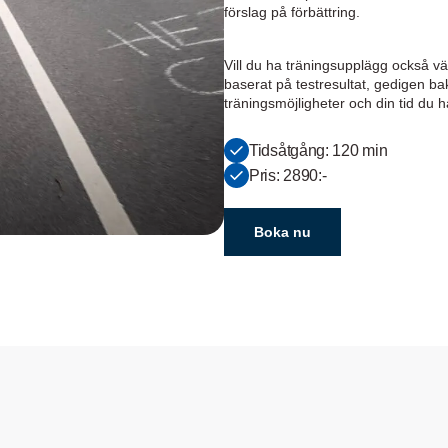
förslag på förbättring.
Vill du ha träningsupplägg också v
baserat på testresultat, gedigen b
träningsmöjligheter och din tid du ha
Tidsåtgång: 120 min
Pris: 2890:-
Boka nu