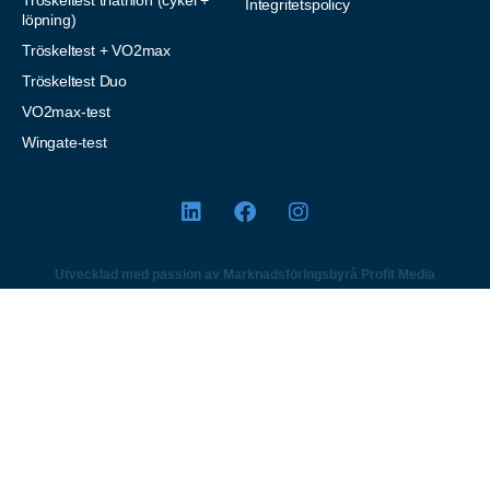
Integritetspolicy
löpning)
Tröskeltest + VO2max
Tröskeltest Duo
VO2max-test
Wingate-test
Utvecklad med passion av Marknadsföringsbyrå Profit Media