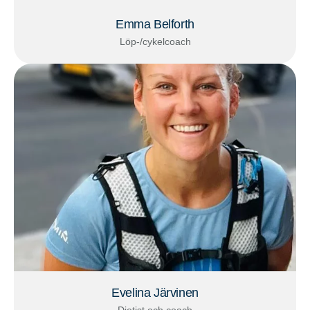
Emma Belforth
Löp-/cykelcoach
Evelina Järvinen
Dietist och coach