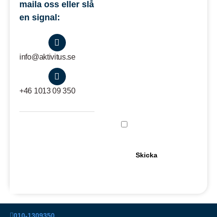
maila oss eller slå
för att komma i
en signal:
kontakt med
oss på Aktivitus
E-Post
info@aktivitus.se
Företag
+46 1013 09 350
[text* Företag]
Jag Godkänner
Integritetspolicyn
010-1309350