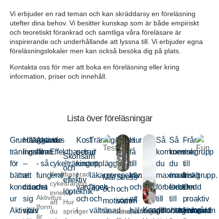
Vi erbjuder en rad teman och kan skräddarsy en föreläsning
utefter dina behov. Vi besitter kunskap som är både empiriskt
och teoretiskt förankrad och samtliga våra föreläsare är
inspirerande och underhållande att lyssna till. Vi erbjuder egna
föreläsningslokaler men kan också besöka dig på plats.
Kontakta oss för mer att boka en föreläsning eller kring
information, priser och innehåll.
Lista över föreläsningar
Grundläggande
Hälsosam
Aktivitus
Kost
Träning/hälsa
Hur
Så
Så
Från
träningslära
livsstil
iform
Effektbaserad
och
ur
få
kommer
kommer
riskgrupp
Skonsam
för
–
- så
cykelträning
kostupplägg
ett
till
du
du
till
och
Kraftbaserad
bättre
att
fungerar
i
läkarperspektiv.
träning
maximalt
maximalt
friskgrupp.
Mål
Stress
effektiv
cykelträning
kondition
coacha
det
vardagen
”tjock
och
förberedd
förberedd
Om
och
och
löpteknik
innebär
Aktivitus
ur
sig
och
och
ett
till
till
proaktiv
motivation
sömn
att
Hur
Iform
Konditionsträning
Aktivitus
själv
i
vältränad
hälsosamt
göteborgsvarvet!
vätternrundan
friskvård
du
springer
Meriterade
Föreläsningen
är