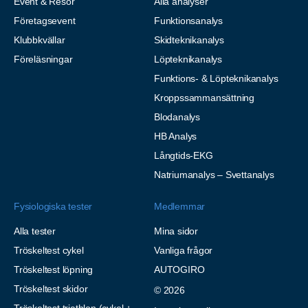
Event & Resor
Alla analyser
Företagsevent
Funktionsanalys
Klubbkvällar
Skidteknikanalys
Föreläsningar
Löpteknikanalys
Funktions- & Löpteknikanalys
Kroppssammansättning
Blodanalys
HB Analys
Långtids-EKG
Natriumanalys – Svettanalys
Fysiologiska tester
Medlemmar
Alla tester
Mina sidor
Tröskeltest cykel
Vanliga frågor
Tröskeltest löpning
AUTOGIRO
Tröskeltest skidor
© 2026
Tröskeltest triathlon (cykel +