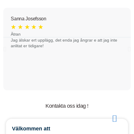
Sanna Josefsson
★
★
★
★
★
Ätran
Jag älskar ert upplägg, det enda jag ångrar e att jag inte
anlitat er tidigare!
Kontakta oss idag !
Välkommen att
Fyll i formuläret