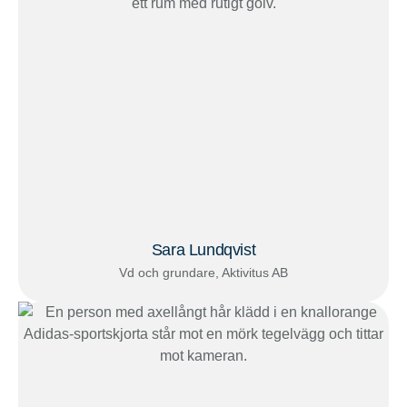
aktuella
mer
för
tillfället…
Läs
mer
Sara Lundqvist
Vd och grundare, Aktivitus AB