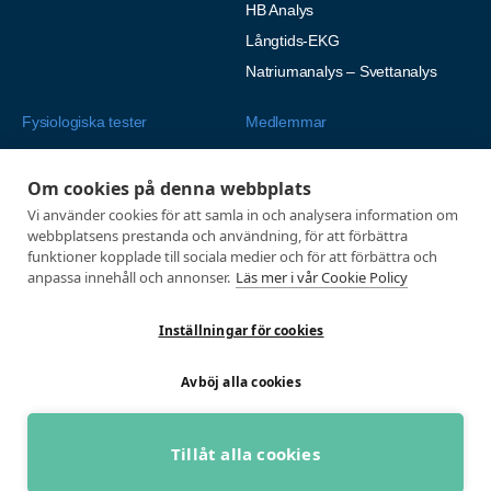
HB Analys
Långtids-EKG
Natriumanalys – Svettanalys
Fysiologiska tester
Medlemmar
Alla tester
Mina sidor
Om cookies på denna webbplats
Tröskeltest cykel
Vanliga frågor
Vi använder cookies för att samla in och analysera information om
Tröskeltest löpning
AUTOGIRO
webbplatsens prestanda och användning, för att förbättra
Tröskeltest skidor
funktioner kopplade till sociala medier och för att förbättra och
© 2026
anpassa innehåll och annonser.
Läs mer i vår Cookie Policy
Tröskeltest triathlon (cykel +
Integritetspolicy
löpning)
Inställningar för cookies
Tröskeltest + VO2max
Tröskeltest Duo
Avböj alla cookies
VO2max-test
Wingate-test
Tillåt alla cookies
BOKA GRATIS RÅDGIVNING