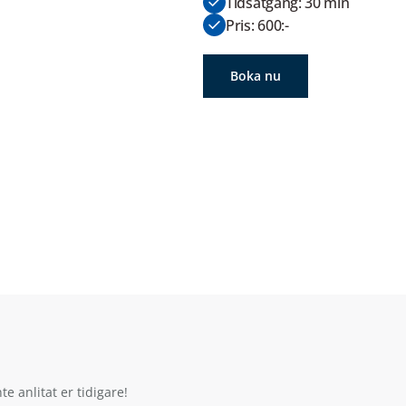
Tidsåtgång: 30 min
Pris: 600:-
Boka nu
te anlitat er tidigare!