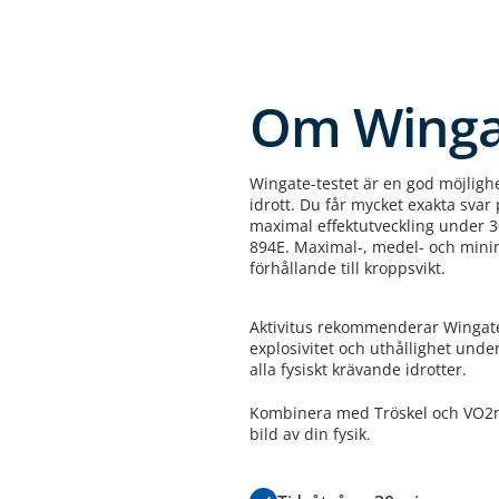
Om Wingat
Wingate-testet är en god möjligh
idrott. Du får mycket exakta svar
maximal effektutveckling under 
894E. Maximal-, medel- och minimu
förhållande till kroppsvikt.
Aktivitus rekommenderar Wingate-t
explosivitet och uthållighet und
alla fysiskt krävande idrotter.
Kombinera med Tröskel och VO2ma
bild av din fysik.