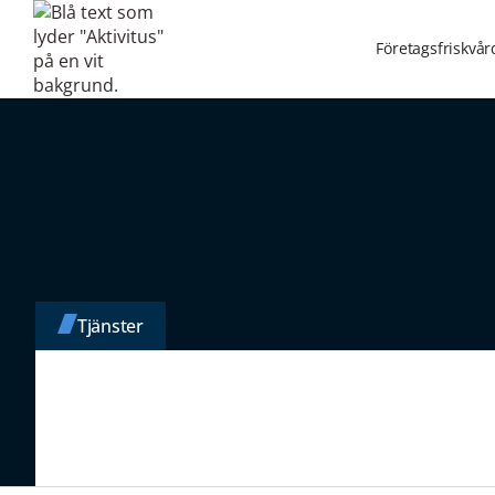
Företagsfriskvår
Tjänster