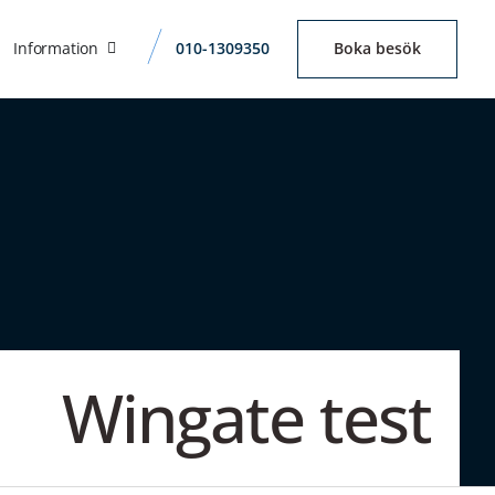
Information
010-1309350
Boka besök
Wingate test