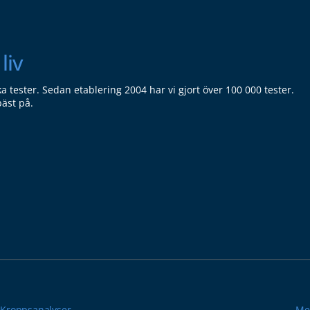
liv
ka tester. Sedan etablering 2004 har vi gjort över 100 000 tester.
bäst på.
Kroppsanalyser
Me