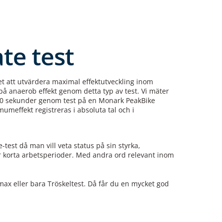
e test
et att utvärdera maximal effektutveckling inom
 på anaerob effekt genom detta typ av test. Vi mäter
30 sekunder genom test på en Monark PeakBike
meffekt registreras i absoluta tal och i
est då man vill veta status på sin styrka,
er korta arbetsperioder. Med andra ord relevant inom
x eller bara Tröskeltest. Då får du en mycket god