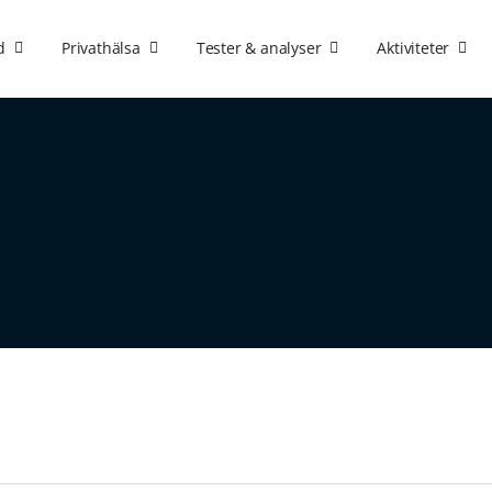
d
Privathälsa
Tester & analyser
Aktiviteter