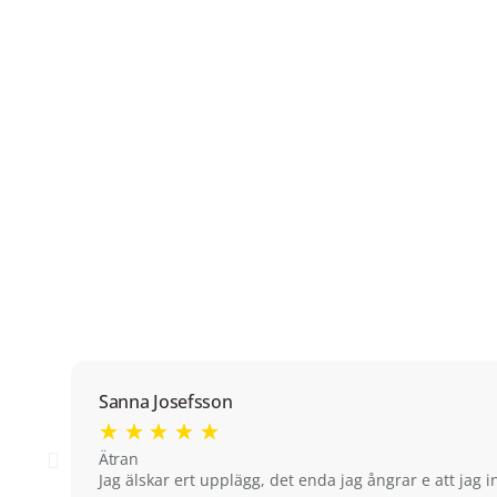
Sanna Josefsson
★
★
★
★
★
Ätran
Jag älskar ert upplägg, det enda jag ångrar e att jag in