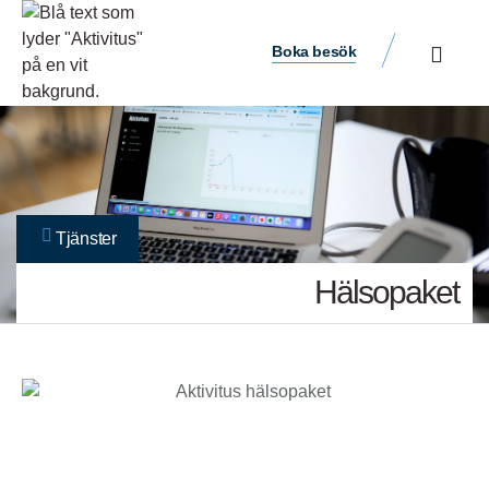
Boka besök
Tjänster
Hälsopaket