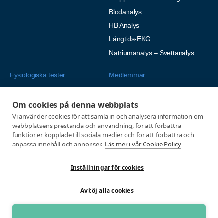
Blodanalys
HB Analys
Långtids-EKG
Natriumanalys – Svettanalys
Fysiologiska tester
Medlemmar
Alla tester
Mina sidor
Om cookies på denna webbplats
Tröskeltest cykel
Vanliga frågor
Vi använder cookies för att samla in och analysera information om
Tröskeltest löpning
AUTOGIRO
webbplatsens prestanda och användning, för att förbättra
Tröskeltest skidor
funktioner kopplade till sociala medier och för att förbättra och
© 2026
anpassa innehåll och annonser.
Läs mer i vår Cookie Policy
Tröskeltest triathlon (cykel +
Integritetspolicy
löpning)
Inställningar för cookies
Tröskeltest + VO2max
Tröskeltest Duo
Avböj alla cookies
VO2max-test
Wingate-test