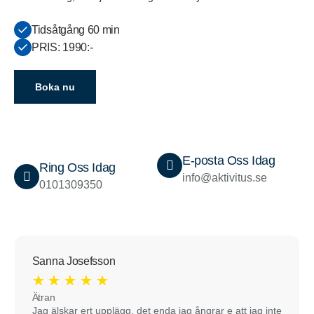
Tidsåtgång 60 min
PRIS: 1990:-
Boka nu
E-posta Oss Idag
Ring Oss Idag
info@aktivitus.se
0101309350
Sanna Josefsson
★
★
★
★
★
Ätran
Jag älskar ert upplägg, det enda jag ångrar e att jag inte