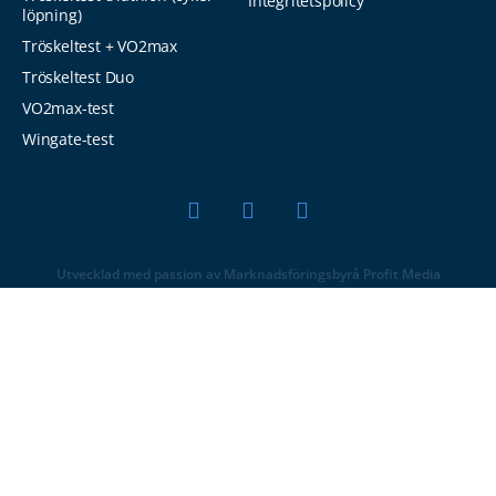
Integritetspolicy
löpning)
Tröskeltest + VO2max
Tröskeltest Duo
VO2max-test
Wingate-test
Utvecklad med passion av Marknadsföringsbyrå Profit Media