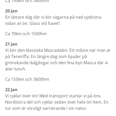
Ca 150km och 3400hm
20 Jan
En lättare dag där vi kör vägarna på ned sydöstra
sidan av ön. Glass vid havet!
Ca 70km och 1500hm
21 Jan
Vi kör den klassiska Mascadalen. Ett måste när man är
på Teneriffa. En längre dag som bjuder på
grönskande dalgångar och den fina byn Masca där vi
äter lunch.
Ca 155km och 3600hm
22 Jan
Vi cyklar över ön! Med transport startar vi på öns
Nordöstra del och cyklar sedan över hela ön hem. En
tur som är otroligt varrierande i sin natur.