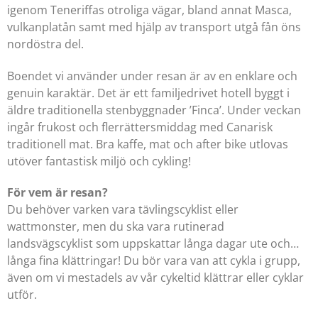
igenom Teneriffas otroliga vägar, bland annat Masca,
vulkanplatån samt med hjälp av transport utgå fån öns
nordöstra del.
Boendet vi använder under resan är av en enklare och
genuin karaktär. Det är ett familjedrivet hotell byggt i
äldre traditionella stenbyggnader ’Finca’. Under veckan
ingår frukost och flerrättersmiddag med Canarisk
traditionell mat. Bra kaffe, mat och after bike utlovas
utöver fantastisk miljö och cykling!
För vem är resan?
Du behöver varken vara tävlingscyklist eller
wattmonster, men du ska vara rutinerad
landsvägscyklist som uppskattar långa dagar ute och…
långa fina klättringar! Du bör vara van att cykla i grupp,
även om vi mestadels av vår cykeltid klättrar eller cyklar
utför.