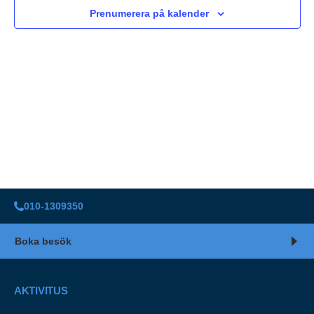
Navigat
Prenumerera på kalender
010-1309350
Boka besök
AKTIVITUS