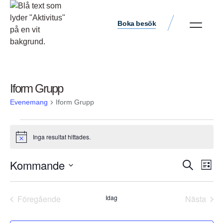
Boka besök
Iform Grupp
Evenemang
Iform Grupp
Inga resultat hittades.
Notis
Ev
Kommande
Evene
Sök
Lista
vyn
Välj
Search
datum.
and
Föregående
Idag
Nästa
Evenemang
Evene
Views