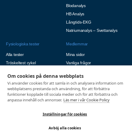
Blodanalys
HB Analys
Långtids-EKG
Natriumanalys – Svettanalys
Fysiologiska tester
Medlemmar
Alla tester
Mina sidor
Tröskeltest cykel
Vanliga frågor
Tröskeltest löpning
AUTOGIRO
Om cookies på denna webbplats
Tröskeltest skidor
© 2026
Vi använder cookies för att samla in och analysera information om
Tröskeltest triathlon (cykel +
webbplatsens prestanda och användning, för att förbättra
Integritetspolicy
löpning)
funktioner kopplade till sociala medier och för att förbättra och
anpassa innehåll och annonser.
Läs mer i vår Cookie Policy
Tröskeltest + VO2max
Tröskeltest Duo
Inställningar för cookies
VO2max-test
Wingate-test
Avböj alla cookies