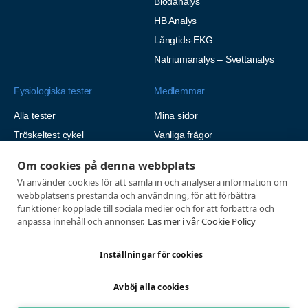
Blodanalys
HB Analys
Långtids-EKG
Natriumanalys – Svettanalys
Fysiologiska tester
Medlemmar
Alla tester
Mina sidor
Tröskeltest cykel
Vanliga frågor
Tröskeltest löpning
AUTOGIRO
Om cookies på denna webbplats
Tröskeltest skidor
© 2026
Vi använder cookies för att samla in och analysera information om
Tröskeltest triathlon (cykel +
webbplatsens prestanda och användning, för att förbättra
Integritetspolicy
löpning)
funktioner kopplade till sociala medier och för att förbättra och
anpassa innehåll och annonser.
Läs mer i vår Cookie Policy
Tröskeltest + VO2max
Tröskeltest Duo
Inställningar för cookies
VO2max-test
Wingate-test
Avböj alla cookies