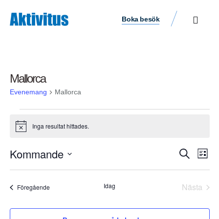
Boka besök
Mallorca
Evenemang
Mallorca
Inga resultat hittades.
Notis
Ev
Kommande
Evene
Sök
Lista
vyn
Välj
Search
datum.
and
Idag
Nästa
Evenemang
Föregående
Evene
Views
Navigat