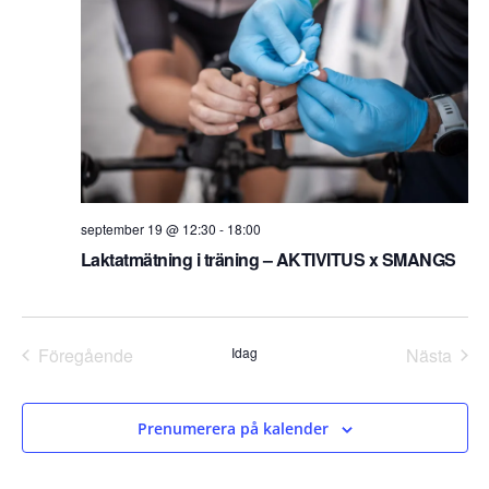
september 19 @ 12:30
-
18:00
Laktatmätning i träning – AKTIVITUS x SMANGS
Föregående
Idag
Nästa
Evenemang
Evene
Prenumerera på kalender