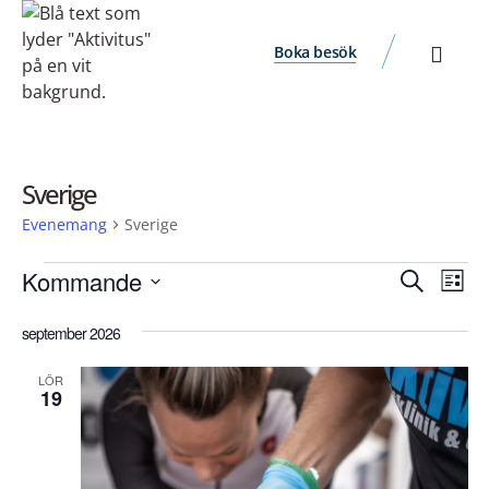
Boka besök
Sverige
Evenemang
Sverige
Ev
Evene
Kommande
Sök
Lista
vyn
Välj
Search
datum.
september 2026
and
Views
LÖR
19
Navigat