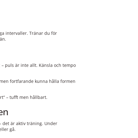
ga intervaller. Tränar du för
än.
 – puls är inte allt. Känsla och tempo
, men fortfarande kunna hålla formen
t” – tufft men hållbart.
en
– det är aktiv träning. Under
eller gå.