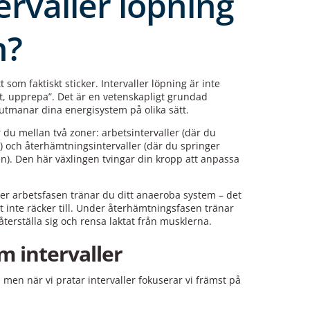
ervaller löpning
n?
t som faktiskt sticker. Intervaller löpning är inte
mt, upprepa”. Det är en vetenskapligt grundad
tmanar dina energisystem på olika sätt.
r du mellan två zoner: arbetsintervaller (där du
) och återhämtningsintervaller (där du springer
n). Den här växlingen tvingar din kropp att anpassa
r arbetsfasen tränar du ditt anaeroba system – det
t inte räcker till. Under återhämtningsfasen tränar
terställa sig och rensa laktat från musklerna.
m intervaller
 men när vi pratar intervaller fokuserar vi främst på