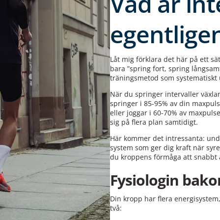
Vad är int
egentlige
Låt mig förklara det här på ett sät
bara ”spring fort, spring långsa
träningsmetod som systematiskt u
När du springer intervaller växla
springer i 85-95% av din maxpuls
eller joggar i 60-70% av maxpulse
sig på flera plan samtidigt.
Här kommer det intressanta: unde
system som ger dig kraft när syre
du kroppens förmåga att snabbt å
Fysiologin bako
Din kropp har flera energisystem,
två: