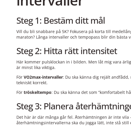
intervaller
Steg 1: Bestäm ditt mål
Vill du bli snabbare på 5K? Fokusera på korta till medellån
maraton? Långa intervaller och tempopass blir din bästa v
Steg 2: Hitta rätt intensitet
Här kommer pulsklockan in i bilden. Men låt mig vara ärlig
är minst lika viktiga.
För
VO2max-intervaller
: Du ska känna dig rejält andfådd
tekniskt korrekt.
För
tröskeltempo
: Du ska känna det som ”komfortabelt hår
Steg 3: Planera återhämtning
Det här är där många går fel. Återhämtningen är inte vila 
återhämtningsintervallerna ska du jogga lätt, inte stå still 