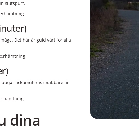
in slutspurt.
terhämtning
inuter)
ga. Det här är guld värt för alla
terhämtning
er)
at börjar ackumuleras snabbare än
erhämtning
u dina