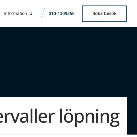
Information
010-1309350
Boka besök
ervaller löpning