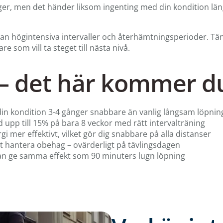
nger, men det händer liksom ingenting med din kondition lä
llan högintensiva intervaller och återhämtningsperioder. Tän
re som vill ta steget till nästa nivå.
– det här kommer du
 din kondition 3-4 gånger snabbare än vanlig långsam löpni
upp till 15% på bara 8 veckor med rätt intervalträning
i mer effektivt, vilket gör dig snabbare på alla distanser
tt hantera obehag – ovärderligt på tävlingsdagen
kan ge samma effekt som 90 minuters lugn löpning