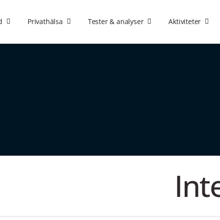
d
Privathälsa
Tester & analyser
Aktiviteter
Int