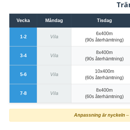
Trä
Vecka
Måndag
Tisdag
6x400m
1-2
Vila
(90s återhämtning)
8x400m
3-4
Vila
(90s återhämtning)
10x400m
5-6
Vila
(60s återhämtning)
8x400m
7-8
Vila
(60s återhämtning)
Anpassning är nyckeln
– 