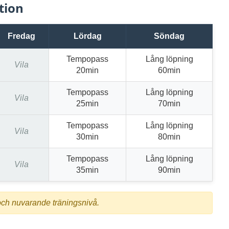
tion
Fredag
Lördag
Söndag
Tempopass
Lång löpning
Vila
20min
60min
Tempopass
Lång löpning
Vila
25min
70min
Tempopass
Lång löpning
Vila
30min
80min
Tempopass
Lång löpning
Vila
35min
90min
och nuvarande träningsnivå.