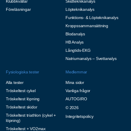
Klubbkvällar
Skidteknikanalys
Föreläsningar
Löpteknikanalys
Funktions- & Löpteknikanalys
Kroppssammansättning
Blodanalys
HB Analys
Långtids-EKG
Natriumanalys – Svettanalys
Fysiologiska tester
Medlemmar
Alla tester
Mina sidor
Tröskeltest cykel
Vanliga frågor
Tröskeltest löpning
AUTOGIRO
Tröskeltest skidor
© 2026
Tröskeltest triathlon (cykel +
Integritetspolicy
löpning)
Tröskeltest + VO2max