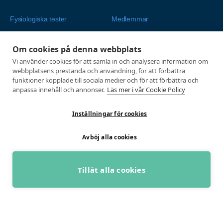
Fysiologiska tester
Medlemmar
Alla tester
Mina sidor
Om cookies på denna webbplats
Tröskeltest cykel
Vanliga frågor
Vi använder cookies för att samla in och analysera information om
Tröskeltest löpning
AUTOGIRO
webbplatsens prestanda och användning, för att förbättra
Tröskeltest skidor
© 2026
funktioner kopplade till sociala medier och för att förbättra och
anpassa innehåll och annonser.
Läs mer i vår Cookie Policy
Tröskeltest triathlon (cykel +
Integritetspolicy
löpning)
Inställningar för cookies
Tröskeltest + VO2max
Tröskeltest Duo
Avböj alla cookies
VO2max-test
Wingate-test
Tillåt alla cookies
BOKA GRATIS RÅDGIVNING
Utvecklad med passion av Marknadsföringsbyrå Profit Media