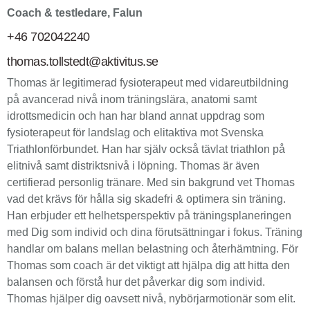
Coach & testledare, Falun
+46 702042240
thomas.tollstedt@aktivitus.se
Thomas är legitimerad fysioterapeut med vidareutbildning
på avancerad nivå inom träningslära, anatomi samt
idrottsmedicin och han har bland annat uppdrag som
fysioterapeut för landslag och elitaktiva mot Svenska
Triathlonförbundet. Han har själv också tävlat triathlon på
elitnivå samt distriktsnivå i löpning. Thomas är även
certifierad personlig tränare. Med sin bakgrund vet Thomas
vad det krävs för hålla sig skadefri & optimera sin träning.
Han erbjuder ett helhetsperspektiv på träningsplaneringen
med Dig som individ och dina förutsättningar i fokus. Träning
handlar om balans mellan belastning och återhämtning. För
Thomas som coach är det viktigt att hjälpa dig att hitta den
balansen och förstå hur det påverkar dig som individ.
Thomas hjälper dig oavsett nivå, nybörjarmotionär som elit.