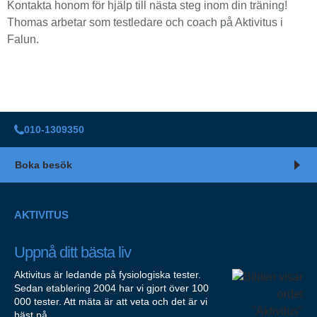
Kontakta honom för hjälp till nästa steg inom din träning!
Thomas arbetar som testledare och coach på Aktivitus i
Falun.
010-1309350
Boka besök
AKTIVITUS
Uppnå ditt bästa liv
Aktivitus är ledande på fysiologiska tester.
Sedan etablering 2004 har vi gjort över 100
000 tester. Att mäta är att veta och det är vi
bäst på.