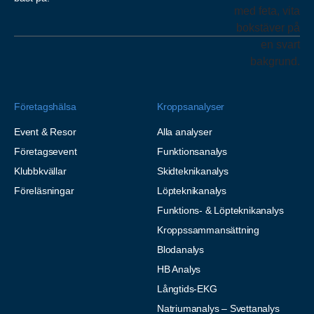
Företagshälsa
Kroppsanalyser
Event & Resor
Alla analyser
Företagsevent
Funktionsanalys
Klubbkvällar
Skidteknikanalys
Föreläsningar
Löpteknikanalys
Funktions- & Löpteknikanalys
Kroppssammansättning
Blodanalys
HB Analys
Långtids-EKG
Natriumanalys – Svettanalys