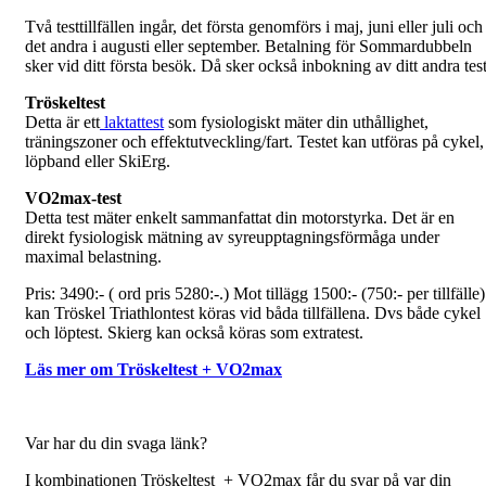
Två testtillfällen ingår, det första genomförs i maj, juni eller juli och
det andra i augusti eller september. Betalning för Sommardubbeln
sker vid ditt första besök. Då sker också inbokning av ditt andra test
Tröskeltest
Detta är ett
laktattest
som fysiologiskt mäter din uthållighet,
träningszoner och effektutveckling/fart. Testet kan utföras på cykel,
löpband eller SkiErg.
VO2max-test
Detta test mäter enkelt sammanfattat din motorstyrka. Det är en
direkt fysiologisk mätning av syreupptagningsförmåga under
maximal belastning.
Pris: 3490:- ( ord pris 5280:-.) Mot tillägg 1500:- (750:- per tillfälle)
kan Tröskel Triathlontest köras vid båda tillfällena. Dvs både cykel
och löptest. Skierg kan också köras som extratest.
Läs mer om Tröskeltest + VO2max
Var har du din svaga länk?
I kombinationen Tröskeltest + VO2max får du svar på var din