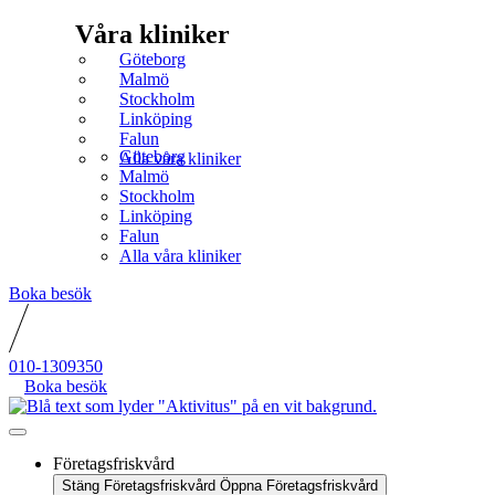
Våra kliniker
Göteborg
Malmö
Stockholm
Linköping
Falun
Göteborg
Alla våra kliniker
Malmö
Stockholm
Linköping
Falun
Alla våra kliniker
Boka besök
010-1309350
Boka besök
Företagsfriskvård
Stäng Företagsfriskvård
Öppna Företagsfriskvård