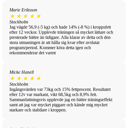
Marie Eriksson
★
★
★
★
★
Stockholm
Jag vägde 56,9 (-5 kg) och hade 14% (-8 %) i kroppsfett
efter 12 veckor. Upplevde träningen så mycket lättare och
presterade bättre än tidigare. Alla klarar av detta och den
stora utmaningen är att hålla sig kvar efter avslutat
program/period. Kommer köra detta igen och
rekommenderar det varmt
Micke Hanell
★
★
★
★
★
Stockholm
Ingångsvärden var 73kg och 15% fettprocent. Resultatet
efter 12v var markant, vikt 68,5kg och 8,9% fett.
Sammanfattningsvis upplevde jag en bättre träningseffekt
samt att jag var mycket piggare och kände mig mycket
starkare och stabilare i kroppen.