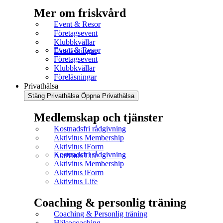
Mer om friskvård
Event & Resor
Företagsevent
Klubbkvällar
Event & Resor
Föreläsningar
Företagsevent
Klubbkvällar
Föreläsningar
Privathälsa
Stäng Privathälsa
Öppna Privathälsa
Medlemskap och tjänster
Kostnadsfri rådgivning
Aktivitus Membership
Aktivitus iForm
Kostnadsfri rådgivning
Aktivitus Life
Aktivitus Membership
Aktivitus iForm
Aktivitus Life
Coaching & personlig träning
Coaching & Personlig träning
Hälsocoaching