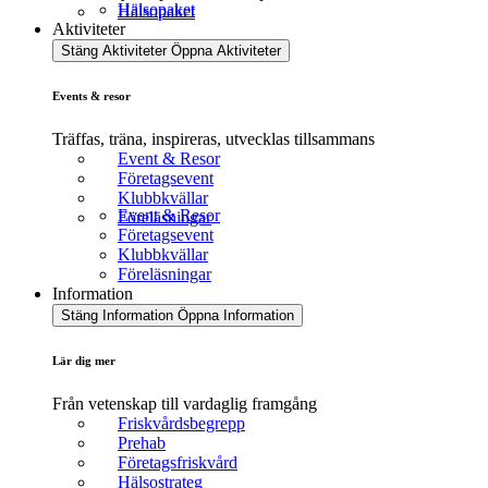
Hälsopaket
Hälsopaket
Aktiviteter
Stäng Aktiviteter
Öppna Aktiviteter
Events & resor
Träffas, träna, inspireras, utvecklas tillsammans
Event & Resor
Företagsevent
Klubbkvällar
Event & Resor
Föreläsningar
Företagsevent
Klubbkvällar
Föreläsningar
Information
Stäng Information
Öppna Information
Lär dig mer
Från vetenskap till vardaglig framgång
Friskvårdsbegrepp
Prehab
Företagsfriskvård
Hälsostrateg