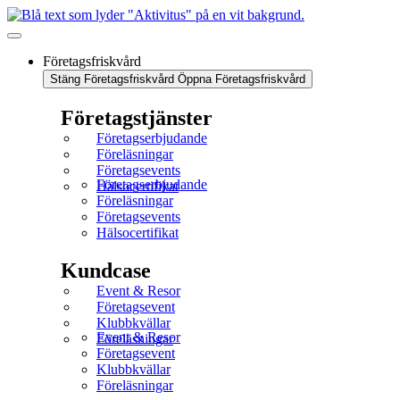
Företagsfriskvård
Stäng Företagsfriskvård
Öppna Företagsfriskvård
Företagstjänster
Företagserbjudande
Föreläsningar
Företagsevents
Företagserbjudande
Hälsocertifikat
Föreläsningar
Företagsevents
Hälsocertifikat
Kundcase
Event & Resor
Företagsevent
Klubbkvällar
Event & Resor
Föreläsningar
Företagsevent
Klubbkvällar
Föreläsningar