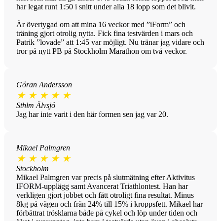
har legat runt 1:50 i snitt under alla 18 lopp som det blivit.
Är övertygad om att mina 16 veckor med ”iForm” och
träning gjort otrolig nytta. Fick fina testvärden i mars och
Patrik ”lovade” att 1:45 var möjligt. Nu tränar jag vidare och
tror på nytt PB på Stockholm Marathon om två veckor.
Göran Andersson
★
★
★
★
★
Sthlm Älvsjö
Jag har inte varit i den här formen sen jag var 20.
Mikael Palmgren
★
★
★
★
★
Stockholm
Mikael Palmgren var precis på slutmätning efter Aktivitus
IFORM-upplägg samt Avancerat Triathlontest. Han har
verkligen gjort jobbet och fått otroligt fina resultat. Minus
8kg på vågen och från 24% till 15% i kroppsfett. Mikael har
förbättrat trösklarna både på cykel och löp under tiden och