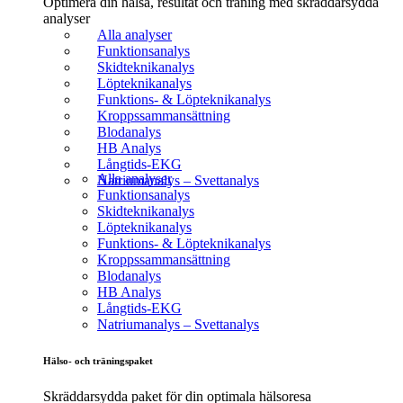
Optimera din hälsa, resultat och träning med skräddarsydda
analyser
Alla analyser
Funktionsanalys
Skidteknikanalys
Löpteknikanalys
Funktions- & Löpteknikanalys
Kroppssammansättning
Blodanalys
HB Analys
Långtids-EKG
Alla analyser
Natriumanalys – Svettanalys
Funktionsanalys
Skidteknikanalys
Löpteknikanalys
Funktions- & Löpteknikanalys
Kroppssammansättning
Blodanalys
HB Analys
Långtids-EKG
Natriumanalys – Svettanalys
Hälso- och träningspaket
Skräddarsydda paket för din optimala hälsoresa