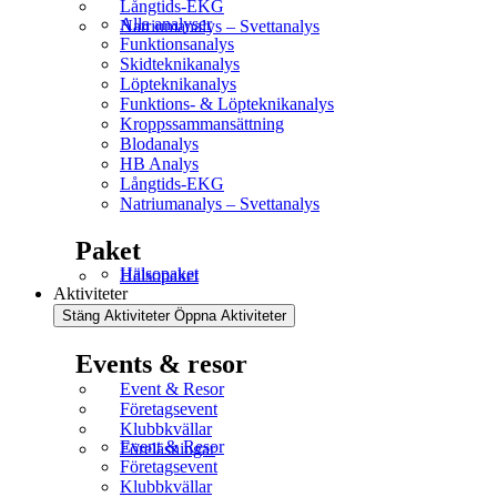
Långtids-EKG
Alla analyser
Natriumanalys – Svettanalys
Funktionsanalys
Skidteknikanalys
Löpteknikanalys
Funktions- & Löpteknikanalys
Kroppssammansättning
Blodanalys
HB Analys
Långtids-EKG
Natriumanalys – Svettanalys
Paket
Hälsopaket
Hälsopaket
Aktiviteter
Stäng Aktiviteter
Öppna Aktiviteter
Events & resor
Event & Resor
Företagsevent
Klubbkvällar
Event & Resor
Föreläsningar
Företagsevent
Klubbkvällar