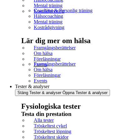
Mental träning
Coaching & Personlig träning
Kostrådgivning
Hälsocoaching
Mental träning
Kostrådgivning
Lär dig mer om hälsa
Framgångsberättelser
Om hälsa
Föreläsningar
Framgångsberättelser
Events
Om hälsa
Föreläsningar
Events
Tester & analyser
Stäng Tester & analyser
Öppna Tester & analyser
Fysiologiska tester
Testa din prestation
Alla tester
Tröskeltest cykel
Tröskeltest löpning
Tröskeltest skidor