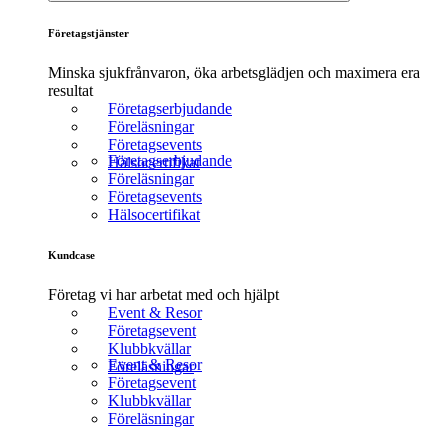
Företagstjänster
Minska sjukfrånvaron, öka arbetsglädjen och maximera era
resultat
Företagserbjudande
Föreläsningar
Företagsevents
Företagserbjudande
Hälsocertifikat
Föreläsningar
Företagsevents
Hälsocertifikat
Kundcase
Företag vi har arbetat med och hjälpt
Event & Resor
Företagsevent
Klubbkvällar
Event & Resor
Föreläsningar
Företagsevent
Klubbkvällar
Föreläsningar