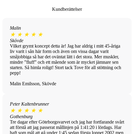
Kundberättelser
Malin
★
★
★
★
★
Skövde
Vilket grymt koncept detta är! Jag har aldrig i mitt 45-åriga
liv varit i sån här form och även om vissa dagar varit
småjobbiga så har det oväntat lätt i det stora. Mer muskler,
mindre ”fluff” och ett mående som är mycket jämnare sen
starten. Så himla roligt! Stort tack Tove för all stöttning och
pepp!
Malin Emilsson, Skövde
Peter Kaltenbrunner
★
★
★
★
★
Gothenburg
Tre dagar efter Göteborgsvarvet och jag har fortfarande svårt
att förstå att jag passerat mållinjen på 1:41:20 i lördags. Har
haft som mål att gå under 1:45 sedan första loppet 2002 men