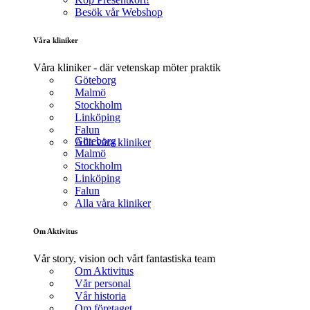
Besök vår Webshop
Våra kliniker
Våra kliniker - där vetenskap möter praktik
Göteborg
Malmö
Stockholm
Linköping
Falun
Göteborg
Alla våra kliniker
Malmö
Stockholm
Linköping
Falun
Alla våra kliniker
Om Aktivitus
Vår story, vision och vårt fantastiska team
Om Aktivitus
Vår personal
Vår historia
Om företaget