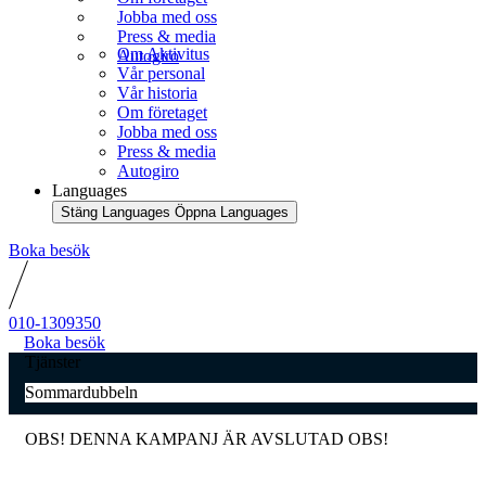
Jobba med oss
Press & media
Om Aktivitus
Autogiro
Vår personal
Vår historia
Om företaget
Jobba med oss
Press & media
Autogiro
Languages
Stäng Languages
Öppna Languages
Boka besök
010-1309350
Boka besök
Tjänster
Sommardubbeln
OBS! DENNA KAMPANJ ÄR AVSLUTAD OBS!