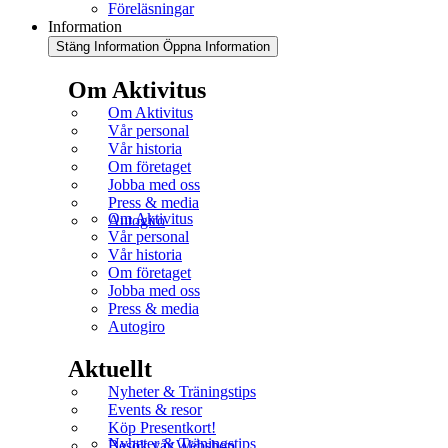
Föreläsningar
Information
Stäng Information
Öppna Information
Om Aktivitus
Om Aktivitus
Vår personal
Vår historia
Om företaget
Jobba med oss
Press & media
Om Aktivitus
Autogiro
Vår personal
Vår historia
Om företaget
Jobba med oss
Press & media
Autogiro
Aktuellt
Nyheter & Träningstips
Events & resor
Köp Presentkort!
Nyheter & Träningstips
Besök vår Webshop