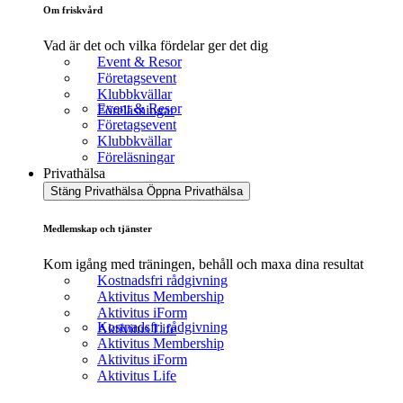
Om friskvård
Vad är det och vilka fördelar ger det dig
Event & Resor
Företagsevent
Klubbkvällar
Event & Resor
Föreläsningar
Företagsevent
Klubbkvällar
Föreläsningar
Privathälsa
Stäng Privathälsa
Öppna Privathälsa
Medlemskap och tjänster
Kom igång med träningen, behåll och maxa dina resultat
Kostnadsfri rådgivning
Aktivitus Membership
Aktivitus iForm
Kostnadsfri rådgivning
Aktivitus Life
Aktivitus Membership
Aktivitus iForm
Aktivitus Life