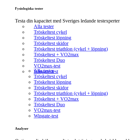
Fysiologiska tester
Testa din kapacitet med Sveriges ledande testexperter
Alla tester
Tröskeltest cykel
Tröskeltest löpning
Tröskeltest skidor
Tröskeltest triathlon (cykel + löpning)
Tröskeltest + VO2max
Tröskeltest Duo
VO2max-test
Alla tester
Wingate-test
Tröskeltest cykel
Tröskeltest löpning
Tröskeltest skidor
Tröskeltest triathlon (cykel + löpning)
Tröskeltest + VO2max
Tröskeltest Duo
VO2max-test
Wingate-test
Analyser