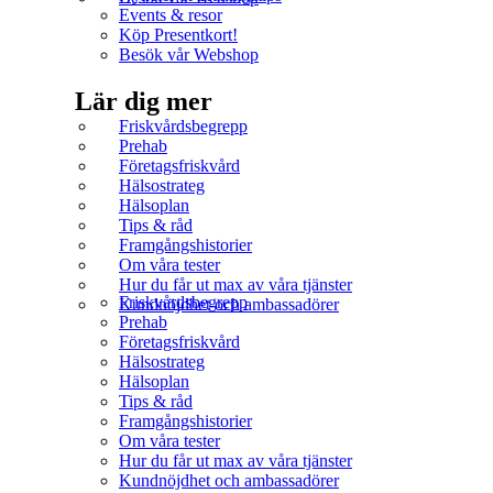
Events & resor
Köp Presentkort!
Besök vår Webshop
Lär dig mer
Friskvårdsbegrepp
Prehab
Företagsfriskvård
Hälsostrateg
Hälsoplan
Tips & råd
Framgångshistorier
Om våra tester
Hur du får ut max av våra tjänster
Friskvårdsbegrepp
Kundnöjdhet och ambassadörer
Prehab
Företagsfriskvård
Hälsostrateg
Hälsoplan
Tips & råd
Framgångshistorier
Om våra tester
Hur du får ut max av våra tjänster
Kundnöjdhet och ambassadörer