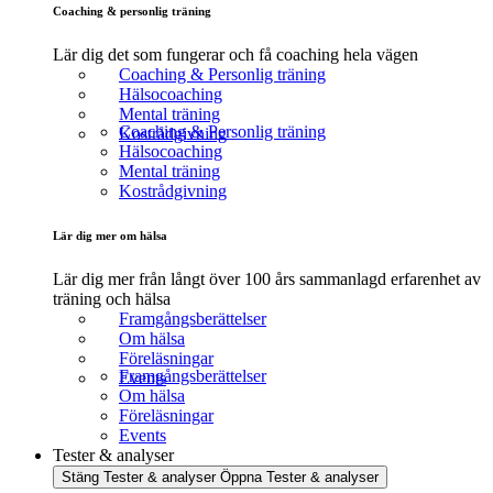
Coaching & personlig träning
Lär dig det som fungerar och få coaching hela vägen
Coaching & Personlig träning
Hälsocoaching
Mental träning
Coaching & Personlig träning
Kostrådgivning
Hälsocoaching
Mental träning
Kostrådgivning
Lär dig mer om hälsa
Lär dig mer från långt över 100 års sammanlagd erfarenhet av
träning och hälsa
Framgångsberättelser
Om hälsa
Föreläsningar
Framgångsberättelser
Events
Om hälsa
Föreläsningar
Events
Tester & analyser
Stäng Tester & analyser
Öppna Tester & analyser