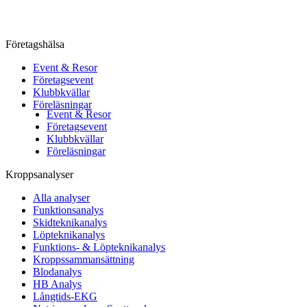
Företagshälsa
Event & Resor
Företagsevent
Klubbkvällar
Föreläsningar
Event & Resor
Företagsevent
Klubbkvällar
Föreläsningar
Kroppsanalyser
Alla analyser
Funktionsanalys
Skidteknikanalys
Löpteknikanalys
Funktions- & Löpteknikanalys
Kroppssammansättning
Blodanalys
HB Analys
Långtids-EKG