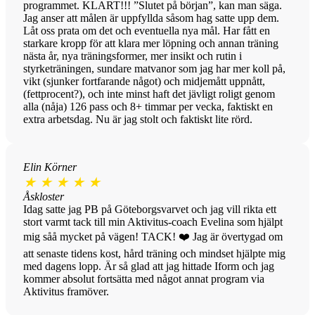
programmet. KLART!!! ”Slutet på början”, kan man säga.
Jag anser att målen är uppfyllda såsom hag satte upp dem.
Låt oss prata om det och eventuella nya mål. Har fått en
starkare kropp för att klara mer löpning och annan träning
nästa år, nya träningsformer, mer insikt och rutin i
styrketräningen, sundare matvanor som jag har mer koll på,
vikt (sjunker fortfarande något) och midjemått uppnått,
(fettprocent?), och inte minst haft det jävligt roligt genom
alla (nåja) 126 pass och 8+ timmar per vecka, faktiskt en
extra arbetsdag. Nu är jag stolt och faktiskt lite rörd.
Elin Körner
★
★
★
★
★
Åskloster
Idag satte jag PB på Göteborgsvarvet och jag vill rikta ett
stort varmt tack till min Aktivitus-coach Evelina som hjälpt
mig såå mycket på vägen! TACK! ❤️ Jag är övertygad om
att senaste tidens kost, hård träning och mindset hjälpte mig
med dagens lopp. Är så glad att jag hittade Iform och jag
kommer absolut fortsätta med något annat program via
Aktivitus framöver.