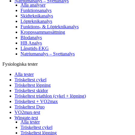
Natriumanalys – Svettanalys
Alla analyser
Funktionsanalys
Skidteknikanalys
Löpteknikanalys
Funktions- & Löpteknikanalys
Kroppssammansättning
Blodanalys
HB Analys
Långtids-EKG
Natriumanalys – Svettanalys
Fysiologiska tester
Alla tester
Tröskeltest cykel
Tröskeltest löpning
Tröskeltest skidor
Tröskeltest triathlon (cykel + löpning)
Tröskeltest + VO2max
Tröskeltest Duo
VO2max-test
Wingate-test
Alla tester
Tröskeltest cykel
Tröskeltest löpning