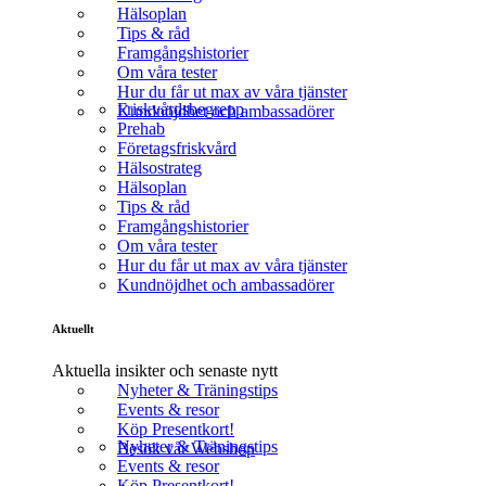
Hälsoplan
Tips & råd
Framgångshistorier
Om våra tester
Hur du får ut max av våra tjänster
Friskvårdsbegrepp
Kundnöjdhet och ambassadörer
Prehab
Företagsfriskvård
Hälsostrateg
Hälsoplan
Tips & råd
Framgångshistorier
Om våra tester
Hur du får ut max av våra tjänster
Kundnöjdhet och ambassadörer
Aktuellt
Aktuella insikter och senaste nytt
Nyheter & Träningstips
Events & resor
Köp Presentkort!
Nyheter & Träningstips
Besök vår Webshop
Events & resor
Köp Presentkort!