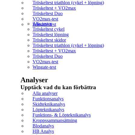
Tröskeltest triathlon (cykel + löpning)
Tröskeltest + VO2max
Tröskeltest Duo
VO2max-test
Alla tester
Wingate-test
Tröskeltest cykel
Tröskeltest löpning
Tröskeltest skidor
Tröskeltest triathlon (cykel + löpning)
Tröskeltest + VO2max
Tröskeltest Duo
VO2max-test
Wingate-test
Analyser
Upptäck vad du kan förbättra​
Alla analyser
Funktionsanalys
Skidteknikanalys
Löpteknikanalys
Funktions- & Löpteknikanalys
Kroppssammansättning
Blodanalys
HB Analys