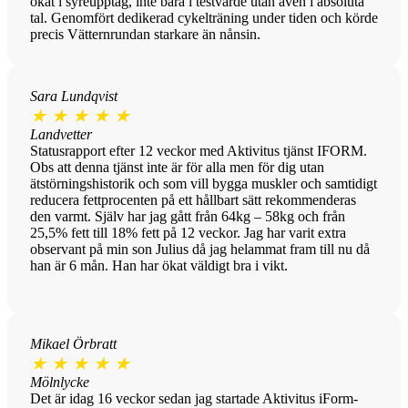
ökat i syreupptag, inte bara i testvärde utan även i absoluta
tal. Genomfört dedikerad cykelträning under tiden och körde
precis Vätternrundan starkare än nånsin.
Sara Lundqvist
★
★
★
★
★
Landvetter
Statusrapport efter 12 veckor med Aktivitus tjänst IFORM.
Obs att denna tjänst inte är för alla men för dig utan
ätstörningshistorik och som vill bygga muskler och samtidigt
reducera fettprocenten på ett hållbart sätt rekommenderas
den varmt. Själv har jag gått från 64kg – 58kg och från
25,5% fett till 18% fett på 12 veckor. Jag har varit extra
observant på min son Julius då jag helammat fram till nu då
han är 6 mån. Han har ökat väldigt bra i vikt.
Mikael Örbratt
★
★
★
★
★
Mölnlycke
Det är idag 16 veckor sedan jag startade Aktivitus iForm-