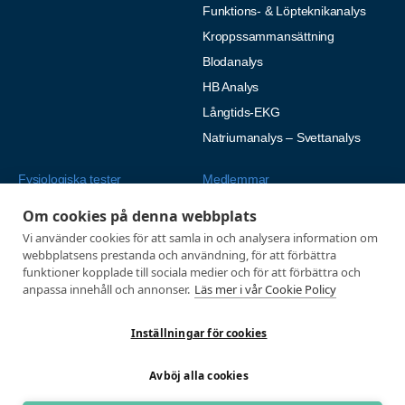
Funktions- & Löpteknikanalys
Kroppssammansättning
Blodanalys
HB Analys
Långtids-EKG
Natriumanalys – Svettanalys
Fysiologiska tester
Medlemmar
Alla tester
Mina sidor
Om cookies på denna webbplats
Tröskeltest cykel
Vanliga frågor
Vi använder cookies för att samla in och analysera information om
webbplatsens prestanda och användning, för att förbättra
Tröskeltest löpning
AUTOGIRO
funktioner kopplade till sociala medier och för att förbättra och
Tröskeltest skidor
anpassa innehåll och annonser.
Läs mer i vår Cookie Policy
© 2026
Tröskeltest triathlon (cykel +
Integritetspolicy
löpning)
Inställningar för cookies
Tröskeltest + VO2max
Avböj alla cookies
Tröskeltest Duo
VO2max-test