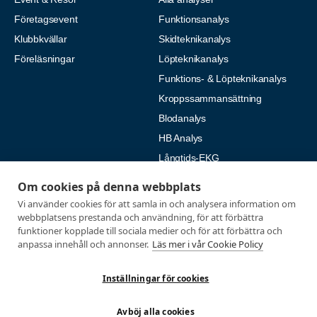
Företagsevent
Funktionsanalys
Klubbkvällar
Skidteknikanalys
Föreläsningar
Löpteknikanalys
Funktions- & Löpteknikanalys
Kroppssammansättning
Blodanalys
HB Analys
Långtids-EKG
Natriumanalys – Svettanalys
Om cookies på denna webbplats
Vi använder cookies för att samla in och analysera information om
Fysiologiska tester
Medlemmar
webbplatsens prestanda och användning, för att förbättra
funktioner kopplade till sociala medier och för att förbättra och
Alla tester
Mina sidor
anpassa innehåll och annonser.
Läs mer i vår Cookie Policy
Tröskeltest cykel
Vanliga frågor
Tröskeltest löpning
AUTOGIRO
Inställningar för cookies
Tröskeltest skidor
© 2026
Avböj alla cookies
Tröskeltest triathlon (cykel +