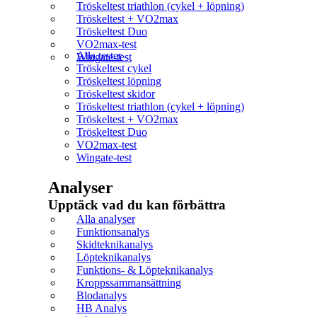
Tröskeltest triathlon (cykel + löpning)
Tröskeltest + VO2max
Tröskeltest Duo
VO2max-test
Alla tester
Wingate-test
Tröskeltest cykel
Tröskeltest löpning
Tröskeltest skidor
Tröskeltest triathlon (cykel + löpning)
Tröskeltest + VO2max
Tröskeltest Duo
VO2max-test
Wingate-test
Analyser
Upptäck vad du kan förbättra​
Alla analyser
Funktionsanalys
Skidteknikanalys
Löpteknikanalys
Funktions- & Löpteknikanalys
Kroppssammansättning
Blodanalys
HB Analys