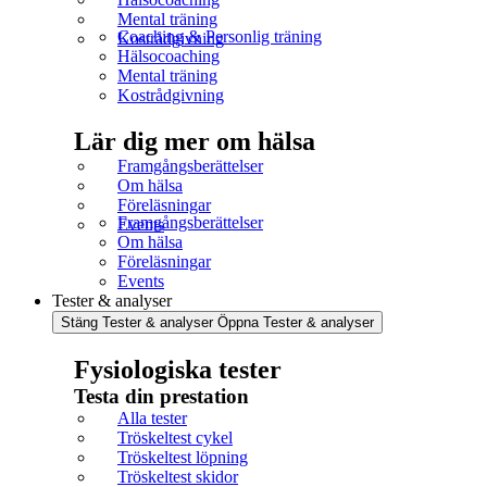
Mental träning
Coaching & Personlig träning
Kostrådgivning
Hälsocoaching
Mental träning
Kostrådgivning
Lär dig mer om hälsa
Framgångsberättelser
Om hälsa
Föreläsningar
Framgångsberättelser
Events
Om hälsa
Föreläsningar
Events
Tester & analyser
Stäng Tester & analyser
Öppna Tester & analyser
Fysiologiska tester
Testa din prestation
Alla tester
Tröskeltest cykel
Tröskeltest löpning
Tröskeltest skidor