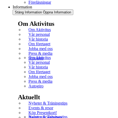
Föreläsningar
Information
Stäng Information
Öppna Information
Om Aktivitus
Om Aktivitus
Vår personal
Vår historia
Om företaget
Jobba med oss
Press & media
Om Aktivitus
Autogiro
Vår personal
Vår historia
Om företaget
Jobba med oss
Press & media
Autogiro
Aktuellt
Nyheter & Träningstips
Events & resor
Köp Presentkort!
Nyheter & Träningstips
Besök vår Webshop