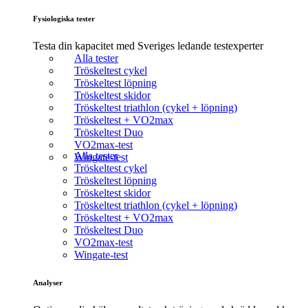
Fysiologiska tester
Testa din kapacitet med Sveriges ledande testexperter
Alla tester
Tröskeltest cykel
Tröskeltest löpning
Tröskeltest skidor
Tröskeltest triathlon (cykel + löpning)
Tröskeltest + VO2max
Tröskeltest Duo
VO2max-test
Alla tester
Wingate-test
Tröskeltest cykel
Tröskeltest löpning
Tröskeltest skidor
Tröskeltest triathlon (cykel + löpning)
Tröskeltest + VO2max
Tröskeltest Duo
VO2max-test
Wingate-test
Analyser