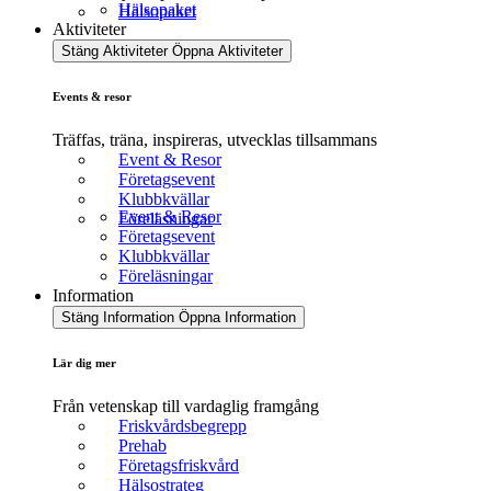
Hälsopaket
Hälsopaket
Aktiviteter
Stäng Aktiviteter
Öppna Aktiviteter
Events & resor
Träffas, träna, inspireras, utvecklas tillsammans
Event & Resor
Företagsevent
Klubbkvällar
Event & Resor
Föreläsningar
Företagsevent
Klubbkvällar
Föreläsningar
Information
Stäng Information
Öppna Information
Lär dig mer
Från vetenskap till vardaglig framgång
Friskvårdsbegrepp
Prehab
Företagsfriskvård
Hälsostrateg