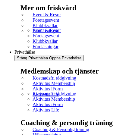
Mer om friskvård
Event & Resor
Företagsevent
Klubbkvällar
Event & Resor
Föreläsningar
Företagsevent
Klubbkvällar
Föreläsningar
Privathälsa
Stäng Privathälsa
Öppna Privathälsa
Medlemskap och tjänster
Kostnadsfri rådgivning
Aktivitus Membership
Aktivitus iForm
Kostnadsfri rådgivning
Aktivitus Life
Aktivitus Membership
Aktivitus iForm
Aktivitus Life
Coaching & personlig träning
Coaching & Personlig träning
Hälsocoaching