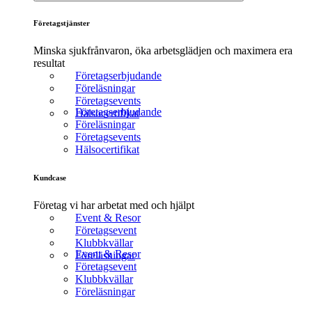
Företagstjänster
Minska sjukfrånvaron, öka arbetsglädjen och maximera era
resultat
Företagserbjudande
Föreläsningar
Företagsevents
Företagserbjudande
Hälsocertifikat
Föreläsningar
Företagsevents
Hälsocertifikat
Kundcase
Företag vi har arbetat med och hjälpt
Event & Resor
Företagsevent
Klubbkvällar
Event & Resor
Föreläsningar
Företagsevent
Klubbkvällar
Föreläsningar