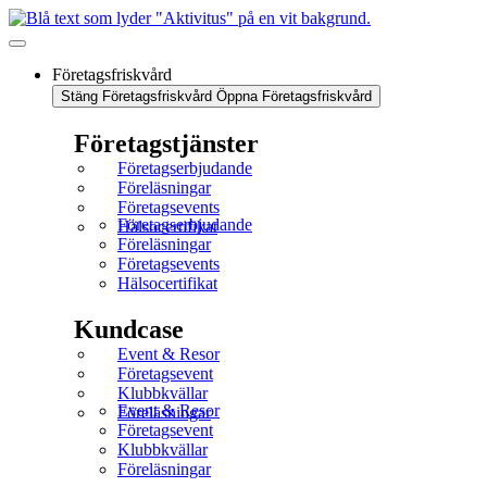
Företagsfriskvård
Stäng Företagsfriskvård
Öppna Företagsfriskvård
Företagstjänster
Företagserbjudande
Föreläsningar
Företagsevents
Företagserbjudande
Hälsocertifikat
Föreläsningar
Företagsevents
Hälsocertifikat
Kundcase
Event & Resor
Företagsevent
Klubbkvällar
Event & Resor
Föreläsningar
Företagsevent
Klubbkvällar
Föreläsningar