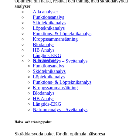
Optimera din hälsa, resultat och träning med skräddarsydda
analyser
Alla analyser
Funktionsanalys
Skidteknikanalys
Löpteknikanalys
Funktions- & Löpteknikanalys
Kroppssammansättning
Blodanalys
HB Analys
Långtids-EKG
Alla analyser
Natriumanalys – Svettanalys
Funktionsanalys
Skidteknikanalys
Löpteknikanalys
Funktions- & Löpteknikanalys
Kroppssammansättning
Blodanalys
HB Analys
Långtids-EKG
Natriumanalys – Svettanalys
Hälso- och träningspaket
Skräddarsydda paket för din optimala hälsoresa