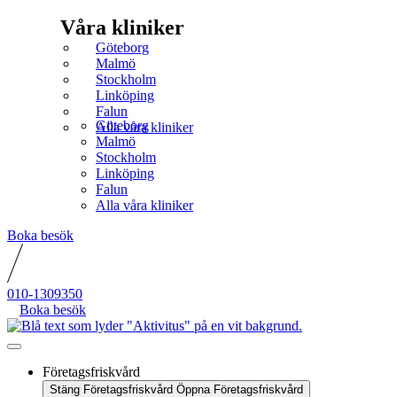
Våra kliniker
Göteborg
Malmö
Stockholm
Linköping
Falun
Göteborg
Alla våra kliniker
Malmö
Stockholm
Linköping
Falun
Alla våra kliniker
Boka besök
010-1309350
Boka besök
Företagsfriskvård
Stäng Företagsfriskvård
Öppna Företagsfriskvård