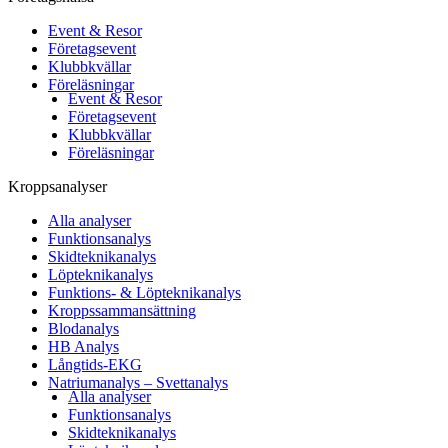
Event & Resor
Företagsevent
Klubbkvällar
Föreläsningar
Event & Resor
Företagsevent
Klubbkvällar
Föreläsningar
Kroppsanalyser
Alla analyser
Funktionsanalys
Skidteknikanalys
Löpteknikanalys
Funktions- & Löpteknikanalys
Kroppssammansättning
Blodanalys
HB Analys
Långtids-EKG
Natriumanalys – Svettanalys
Alla analyser
Funktionsanalys
Skidteknikanalys