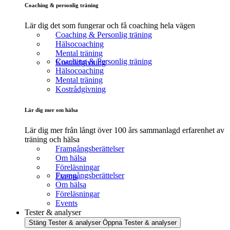
Coaching & personlig träning
Lär dig det som fungerar och få coaching hela vägen
Coaching & Personlig träning
Hälsocoaching
Mental träning
Coaching & Personlig träning
Kostrådgivning
Hälsocoaching
Mental träning
Kostrådgivning
Lär dig mer om hälsa
Lär dig mer från långt över 100 års sammanlagd erfarenhet av
träning och hälsa
Framgångsberättelser
Om hälsa
Föreläsningar
Framgångsberättelser
Events
Om hälsa
Föreläsningar
Events
Tester & analyser
Stäng Tester & analyser
Öppna Tester & analyser