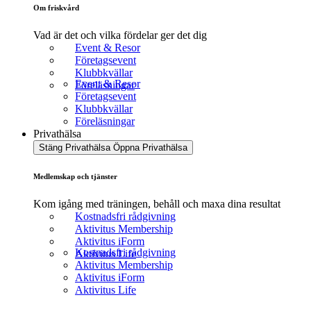
Om friskvård
Vad är det och vilka fördelar ger det dig
Event & Resor
Företagsevent
Klubbkvällar
Event & Resor
Föreläsningar
Företagsevent
Klubbkvällar
Föreläsningar
Privathälsa
Stäng Privathälsa
Öppna Privathälsa
Medlemskap och tjänster
Kom igång med träningen, behåll och maxa dina resultat
Kostnadsfri rådgivning
Aktivitus Membership
Aktivitus iForm
Kostnadsfri rådgivning
Aktivitus Life
Aktivitus Membership
Aktivitus iForm
Aktivitus Life