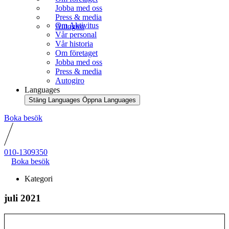
Jobba med oss
Press & media
Om Aktivitus
Autogiro
Vår personal
Vår historia
Om företaget
Jobba med oss
Press & media
Autogiro
Languages
Stäng Languages
Öppna Languages
Boka besök
010-1309350
Boka besök
Kategori
juli 2021