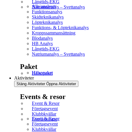
Långtids-EKG
Alla analyser
Natriumanalys – Svettanalys
Funktionsanalys
Skidteknikanalys
Löpteknikanalys
Funktions- & Löpteknikanalys
Kroppssammansättning
Blodanalys
HB Analys
Långtids-EKG
Natriumanalys – Svettanalys
Paket
Hälsopaket
Hälsopaket
Aktiviteter
Stäng Aktiviteter
Öppna Aktiviteter
Events & resor
Event & Resor
Företagsevent
Klubbkvällar
Event & Resor
Föreläsningar
Företagsevent
Klubbkvällar