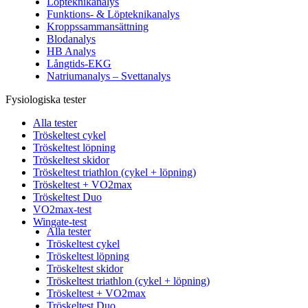
Löpteknikanalys
Funktions- & Löpteknikanalys
Kroppssammansättning
Blodanalys
HB Analys
Långtids-EKG
Natriumanalys – Svettanalys
Fysiologiska tester
Alla tester
Tröskeltest cykel
Tröskeltest löpning
Tröskeltest skidor
Tröskeltest triathlon (cykel + löpning)
Tröskeltest + VO2max
Tröskeltest Duo
VO2max-test
Wingate-test
Alla tester
Tröskeltest cykel
Tröskeltest löpning
Tröskeltest skidor
Tröskeltest triathlon (cykel + löpning)
Tröskeltest + VO2max
Tröskeltest Duo