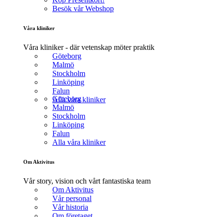
Besök vår Webshop
Våra kliniker
Våra kliniker - där vetenskap möter praktik
Göteborg
Malmö
Stockholm
Linköping
Falun
Göteborg
Alla våra kliniker
Malmö
Stockholm
Linköping
Falun
Alla våra kliniker
Om Aktivitus
Vår story, vision och vårt fantastiska team
Om Aktivitus
Vår personal
Vår historia
Om företaget