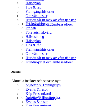
Hälsoplan
Tips & råd
Framgångshistorier
Om våra tester
Hur du får ut max av våra tjänster
Friskvårdsbegrepp
Kundnöjdhet och ambassadörer
Prehab
Företagsfriskvård
Hälsostrateg
Hälsoplan
Tips & råd
Framgångshistorier
Om våra tester
Hur du får ut max av våra tjänster
Kundnöjdhet och ambassadörer
Aktuellt
Aktuella insikter och senaste nytt
Nyheter & Träningstips
Events & resor
Köp Presentkort!
Nyheter & Träningstips
Besök vår Webshop
Events & resor
Köp Presentkort!