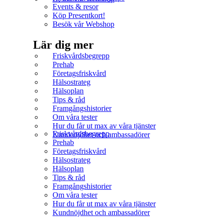
Events & resor
Köp Presentkort!
Besök vår Webshop
Lär dig mer
Friskvårdsbegrepp
Prehab
Företagsfriskvård
Hälsostrateg
Hälsoplan
Tips & råd
Framgångshistorier
Om våra tester
Hur du får ut max av våra tjänster
Friskvårdsbegrepp
Kundnöjdhet och ambassadörer
Prehab
Företagsfriskvård
Hälsostrateg
Hälsoplan
Tips & råd
Framgångshistorier
Om våra tester
Hur du får ut max av våra tjänster
Kundnöjdhet och ambassadörer