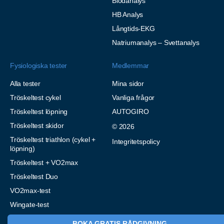
Blodanalys
HB Analys
Långtids-EKG
Natriumanalys – Svettanalys
Fysiologiska tester
Medlemmar
Alla tester
Mina sidor
Tröskeltest cykel
Vanliga frågor
Tröskeltest löpning
AUTOGIRO
Tröskeltest skidor
© 2026
Tröskeltest triathlon (cykel +
Integritetspolicy
löpning)
Tröskeltest + VO2max
Tröskeltest Duo
VO2max-test
Wingate-test
BOKA GRATIS RÅDGIVNING