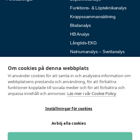
Funktions- & Löpteknikanalys
Kroppssammansättning
Blodanalys
HB Analys
Långtids-EKG
Natriumanalys – Svettanalys
Fysiologiska tester
Medlemmar
Om cookies på denna webbplats
Vi använder cookies för att samla in och analysera information om
Alla tester
Mina sidor
webbplatsens prestanda och användning, för att förbättra
Tröskeltest cykel
Vanliga frågor
funktioner kopplade till sociala medier och för att förbättra och
anpassa innehåll och annonser.
Läs mer i vår Cookie Policy
Tröskeltest löpning
AUTOGIRO
Tröskeltest skidor
© 2026
Inställningar för cookies
Tröskeltest triathlon (cykel +
Integritetspolicy
löpning)
Avböj alla cookies
Tröskeltest + VO2max
Tröskeltest Duo