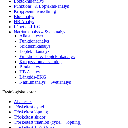
Löpteknikanalys
Funktions- & Löpteknikanalys
Kroppssammansättning
Blodanalys
HB Analys
Långtids-EKG
Natriumanalys – Svettanalys
Alla analyser
Funktionsanalys
Skidteknikanalys
Löpteknikanalys
Funktions- & Löpteknikanalys
Kroppssammansättning
Blodanalys
HB Analys
Långtids-EKG
Natriumanalys – Svettanalys
Fysiologiska tester
Alla tester
Tröskeltest cykel
Tröskeltest löpning
Tröskeltest skidor
Tröskeltest triathlon (cykel + löpning)
Tröskeltest + VO2max