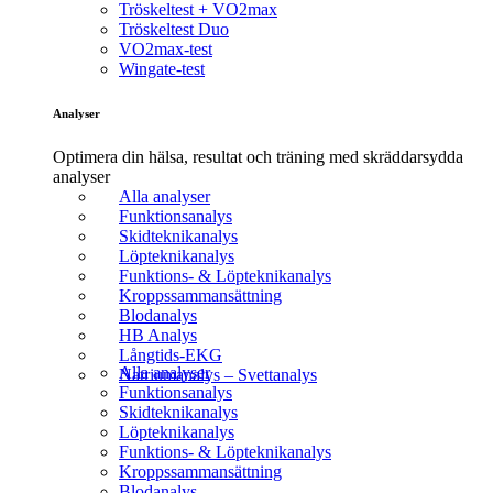
Tröskeltest + VO2max
Tröskeltest Duo
VO2max-test
Wingate-test
Analyser
Optimera din hälsa, resultat och träning med skräddarsydda
analyser
Alla analyser
Funktionsanalys
Skidteknikanalys
Löpteknikanalys
Funktions- & Löpteknikanalys
Kroppssammansättning
Blodanalys
HB Analys
Långtids-EKG
Alla analyser
Natriumanalys – Svettanalys
Funktionsanalys
Skidteknikanalys
Löpteknikanalys
Funktions- & Löpteknikanalys
Kroppssammansättning
Blodanalys