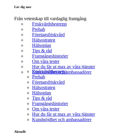
Lär dig mer
Från vetenskap till vardaglig framgång
Friskvårdsbegrepp
Prehab
Företagsfriskvård
Hälsostrateg
Hälsoplan
Tips & råd
Framgångshistorier
Om våra tester
Hur du får ut max av våra tjänster
Friskvårdsbegrepp
Kundnöjdhet och ambassadörer
Prehab
Företagsfriskvård
Hälsostrateg
Hälsoplan
Tips & råd
Framgångshistorier
Om våra tester
Hur du får ut max av våra tjänster
Kundnöjdhet och ambassadörer
Aktuellt