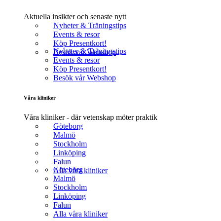
Aktuella insikter och senaste nytt
Nyheter & Träningstips
Events & resor
Köp Presentkort!
Nyheter & Träningstips
Besök vår Webshop
Events & resor
Köp Presentkort!
Besök vår Webshop
Våra kliniker
Våra kliniker - där vetenskap möter praktik
Göteborg
Malmö
Stockholm
Linköping
Falun
Göteborg
Alla våra kliniker
Malmö
Stockholm
Linköping
Falun
Alla våra kliniker