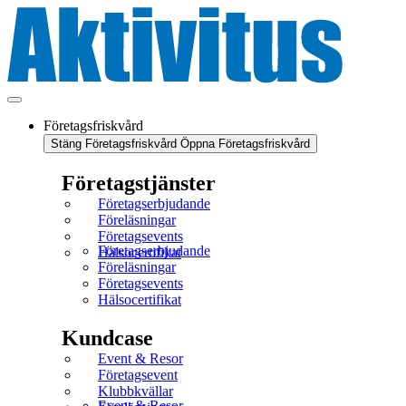
Företagsfriskvård
Stäng Företagsfriskvård
Öppna Företagsfriskvård
Företagstjänster
Företagserbjudande
Föreläsningar
Företagsevents
Företagserbjudande
Hälsocertifikat
Föreläsningar
Företagsevents
Hälsocertifikat
Kundcase
Event & Resor
Företagsevent
Klubbkvällar
Event & Resor