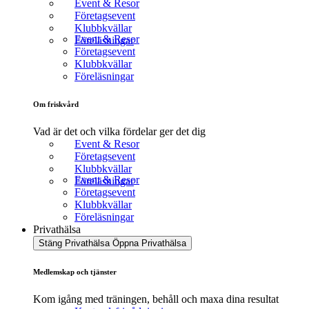
Event & Resor
Företagsevent
Klubbkvällar
Event & Resor
Föreläsningar
Företagsevent
Klubbkvällar
Föreläsningar
Om friskvård
Vad är det och vilka fördelar ger det dig
Event & Resor
Företagsevent
Klubbkvällar
Event & Resor
Föreläsningar
Företagsevent
Klubbkvällar
Föreläsningar
Privathälsa
Stäng Privathälsa
Öppna Privathälsa
Medlemskap och tjänster
Kom igång med träningen, behåll och maxa dina resultat