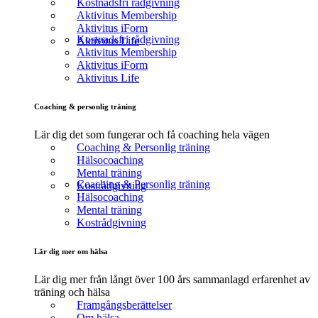
Kostnadsfri rådgivning
Aktivitus Membership
Aktivitus iForm
Kostnadsfri rådgivning
Aktivitus Life
Aktivitus Membership
Aktivitus iForm
Aktivitus Life
Coaching & personlig träning
Lär dig det som fungerar och få coaching hela vägen
Coaching & Personlig träning
Hälsocoaching
Mental träning
Coaching & Personlig träning
Kostrådgivning
Hälsocoaching
Mental träning
Kostrådgivning
Lär dig mer om hälsa
Lär dig mer från långt över 100 års sammanlagd erfarenhet av
träning och hälsa
Framgångsberättelser
Om hälsa