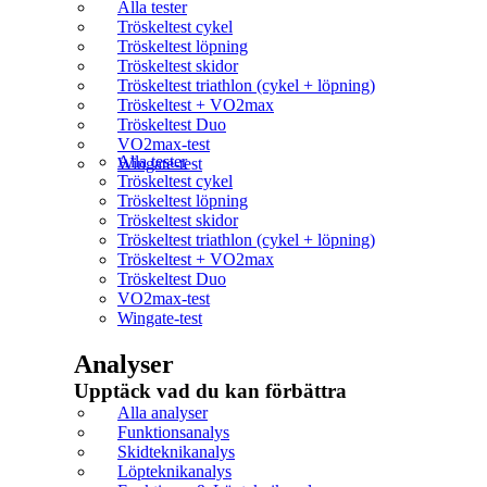
Alla tester
Tröskeltest cykel
Tröskeltest löpning
Tröskeltest skidor
Tröskeltest triathlon (cykel + löpning)
Tröskeltest + VO2max
Tröskeltest Duo
VO2max-test
Alla tester
Wingate-test
Tröskeltest cykel
Tröskeltest löpning
Tröskeltest skidor
Tröskeltest triathlon (cykel + löpning)
Tröskeltest + VO2max
Tröskeltest Duo
VO2max-test
Wingate-test
Analyser
Upptäck vad du kan förbättra​
Alla analyser
Funktionsanalys
Skidteknikanalys
Löpteknikanalys