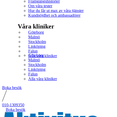
Framgångshistorier
Om våra tester
Hur du får ut max av våra tjänster
Kundnöjdhet och ambassadörer
Våra kliniker
Göteborg
Malmö
Stockholm
Linköping
Falun
Göteborg
Alla våra kliniker
Malmö
Stockholm
Linköping
Falun
Alla våra kliniker
Boka besök
010-1309350
Boka besök