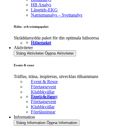
HB Analys
Långtids-EKG
Natriumanalys – Svettanalys
Hälso- och träningspaket
Skräddarsydda paket för din optimala hälsoresa
Hälsopaket
Hälsopaket
Aktiviteter
Stäng Aktiviteter
Öppna Aktiviteter
Events & resor
Träffas, träna, inspireras, utvecklas tillsammans
Event & Resor
Företagsevent
Klubbkvällar
Event & Resor
Föreläsningar
Företagsevent
Klubbkvällar
Föreläsningar
Information
Stäng Information
Öppna Information