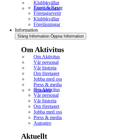
Klubbkvällar
Event & Resor
Föreläsningar
Företagsevent
Klubbkvällar
Föreläsningar
Information
Stäng Information
Öppna Information
Om Aktivitus
Om Aktivitus
Vår personal
Vår historia
Om företaget
Jobba med oss
Press & media
Om Aktivitus
Autogiro
Vår personal
Vår historia
Om företaget
Jobba med oss
Press & media
Autogiro
Aktuellt