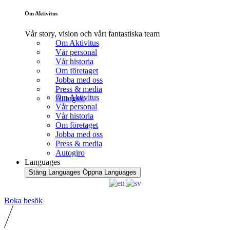
Om Aktivitus
Vår story, vision och vårt fantastiska team
Om Aktivitus
Vår personal
Vår historia
Om företaget
Jobba med oss
Press & media
Om Aktivitus
Autogiro
Vår personal
Vår historia
Om företaget
Jobba med oss
Press & media
Autogiro
Languages
Stäng Languages
Öppna Languages
Boka besök