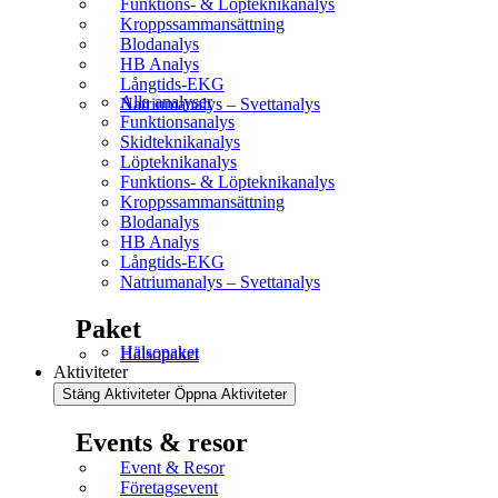
Funktions- & Löpteknikanalys
Kroppssammansättning
Blodanalys
HB Analys
Långtids-EKG
Alla analyser
Natriumanalys – Svettanalys
Funktionsanalys
Skidteknikanalys
Löpteknikanalys
Funktions- & Löpteknikanalys
Kroppssammansättning
Blodanalys
HB Analys
Långtids-EKG
Natriumanalys – Svettanalys
Paket
Hälsopaket
Hälsopaket
Aktiviteter
Stäng Aktiviteter
Öppna Aktiviteter
Events & resor
Event & Resor
Företagsevent