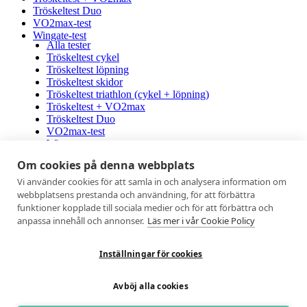
Tröskeltest Duo
VO2max-test
Wingate-test
Alla tester
Tröskeltest cykel
Tröskeltest löpning
Tröskeltest skidor
Tröskeltest triathlon (cykel + löpning)
Tröskeltest + VO2max
Tröskeltest Duo
VO2max-test
Wingate-test
Om cookies på denna webbplats
Medlemmar
Vi använder cookies för att samla in och analysera information om
Mina sidor
webbplatsens prestanda och användning, för att förbättra
Vanliga frågor
funktioner kopplade till sociala medier och för att förbättra och
AUTOGIRO
anpassa innehåll och annonser.
Läs mer i vår Cookie Policy
Mina sidor
Vanliga frågor
AUTOGIRO
Inställningar för cookies
© 2026
Integritetspolicy
Avböj alla cookies
Linkedin
Facebook
Instagram