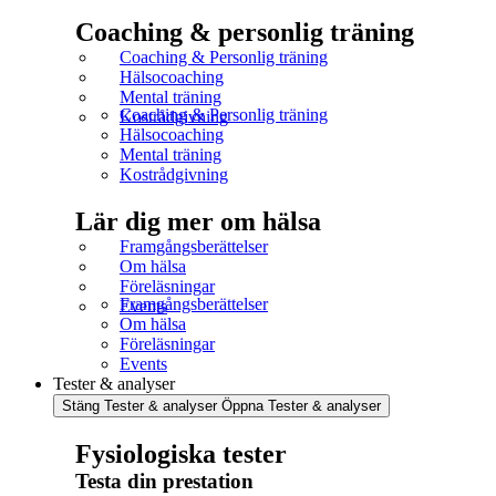
Coaching & personlig träning
Coaching & Personlig träning
Hälsocoaching
Mental träning
Coaching & Personlig träning
Kostrådgivning
Hälsocoaching
Mental träning
Kostrådgivning
Lär dig mer om hälsa
Framgångsberättelser
Om hälsa
Föreläsningar
Framgångsberättelser
Events
Om hälsa
Föreläsningar
Events
Tester & analyser
Stäng Tester & analyser
Öppna Tester & analyser
Fysiologiska tester
Testa din prestation