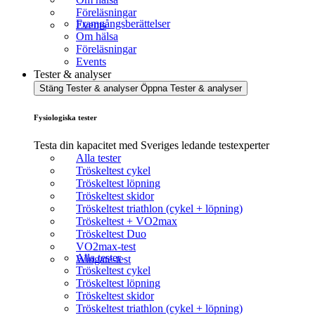
Föreläsningar
Framgångsberättelser
Events
Om hälsa
Föreläsningar
Events
Tester & analyser
Stäng Tester & analyser
Öppna Tester & analyser
Fysiologiska tester
Testa din kapacitet med Sveriges ledande testexperter
Alla tester
Tröskeltest cykel
Tröskeltest löpning
Tröskeltest skidor
Tröskeltest triathlon (cykel + löpning)
Tröskeltest + VO2max
Tröskeltest Duo
VO2max-test
Alla tester
Wingate-test
Tröskeltest cykel
Tröskeltest löpning
Tröskeltest skidor
Tröskeltest triathlon (cykel + löpning)