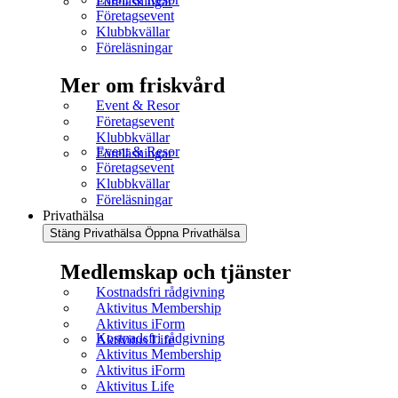
Föreläsningar
Företagsevent
Klubbkvällar
Föreläsningar
Mer om friskvård
Event & Resor
Företagsevent
Klubbkvällar
Event & Resor
Föreläsningar
Företagsevent
Klubbkvällar
Föreläsningar
Privathälsa
Stäng Privathälsa
Öppna Privathälsa
Medlemskap och tjänster
Kostnadsfri rådgivning
Aktivitus Membership
Aktivitus iForm
Kostnadsfri rådgivning
Aktivitus Life
Aktivitus Membership
Aktivitus iForm
Aktivitus Life