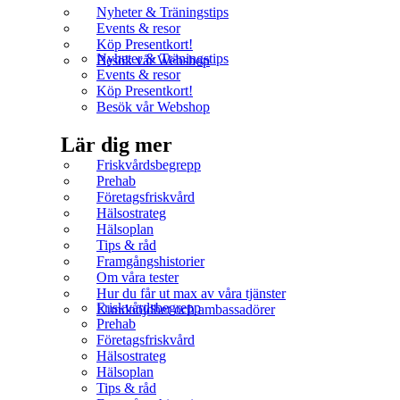
Nyheter & Träningstips
Events & resor
Köp Presentkort!
Nyheter & Träningstips
Besök vår Webshop
Events & resor
Köp Presentkort!
Besök vår Webshop
Lär dig mer
Friskvårdsbegrepp
Prehab
Företagsfriskvård
Hälsostrateg
Hälsoplan
Tips & råd
Framgångshistorier
Om våra tester
Hur du får ut max av våra tjänster
Friskvårdsbegrepp
Kundnöjdhet och ambassadörer
Prehab
Företagsfriskvård
Hälsostrateg
Hälsoplan
Tips & råd