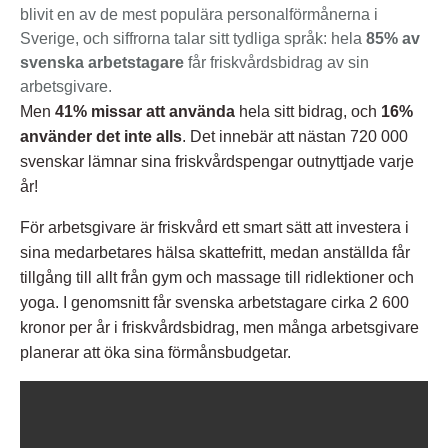
blivit en av de mest populära personalförmånerna i
Sverige, och siffrorna talar sitt tydliga språk: hela
85% av
svenska arbetstagare
får friskvårdsbidrag av sin
arbetsgivare.
Men
41% missar att använda
hela sitt bidrag, och
16%
använder det inte alls
. Det innebär att nästan 720 000
svenskar lämnar sina friskvårdspengar outnyttjade varje
år!​
För arbetsgivare är friskvård ett smart sätt att investera i
sina medarbetares hälsa skattefritt, medan anställda får
tillgång till allt från gym och massage till ridlektioner och
yoga. I genomsnitt får svenska arbetstagare cirka 2 600
kronor per år i friskvårdsbidrag, men många arbetsgivare
planerar att öka sina förmånsbudgetar.