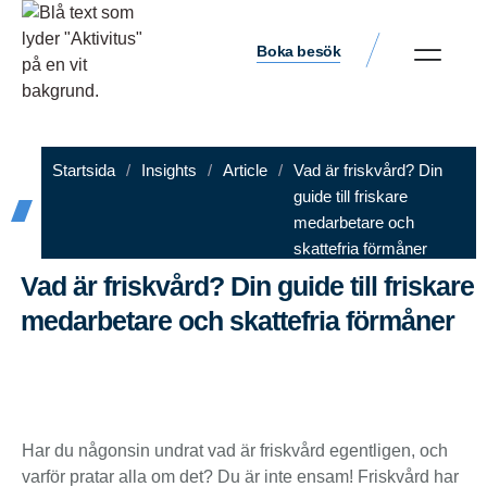
Boka besök
Startsida
/
Insights
/
Article
/
Vad är friskvård? Din
guide till friskare
medarbetare och
skattefria förmåner
Vad är friskvård? Din guide till friskare
medarbetare och skattefria förmåner
digitalskribent
november 17, 2025
2:10 e m
Har du någonsin undrat vad är friskvård egentligen, och
varför pratar alla om det? Du är inte ensam! Friskvård har