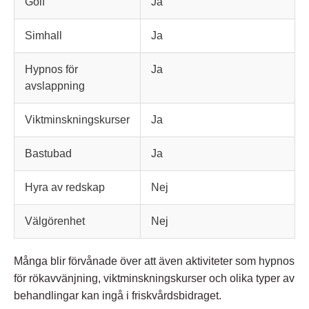
Golf
Ja
Simhall
Ja
Hypnos för
Ja
avslappning
Viktminskningskurser
Ja
Bastubad
Ja
Hyra av redskap
Nej
Välgörenhet
Nej
Många blir förvånade över att även aktiviteter som hypnos
för rökavvänjning, viktminskningskurser och olika typer av
behandlingar kan ingå i friskvårdsbidraget.