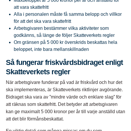
Maxbeloppet är 5 000 kronor per år och anställd för
att vara skattefritt
Alla i personalen måste få samma belopp och villkor
för att det ska vara skattefritt
Arbetsgivaren bestämmer vilka aktiviteter som
godkänns, så länge de följer Skatteverkets regler
Om gränsen på 5 000 kr överskrids beskattas hela
beloppet, inte bara mellanskillnaden
Så fungerar friskvårdsbidraget enligt
Skatteverkets regler
När arbetsgivare funderar på vad är friskvård och hur det
ska implementeras, är Skatteverkets riktlinjer avgörande.
Bidraget ska vara av ”mindre värde och enklare slag” för
att räknas som skattefritt. Det betyder att arbetsgivaren
kan ge maximalt 5 000 kronor per år till varje anställd utan
att det blir förmånsbeskattat.​
En viktig detalj som många missar: om du som