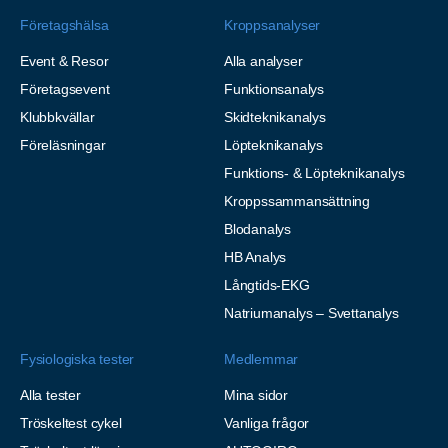
Företagshälsa
Kroppsanalyser
Event & Resor
Alla analyser
Företagsevent
Funktionsanalys
Klubbkvällar
Skidteknikanalys
Föreläsningar
Löpteknikanalys
Funktions- & Löpteknikanalys
Kroppssammansättning
Blodanalys
HB Analys
Långtids-EKG
Natriumanalys – Svettanalys
Fysiologiska tester
Medlemmar
Alla tester
Mina sidor
Tröskeltest cykel
Vanliga frågor