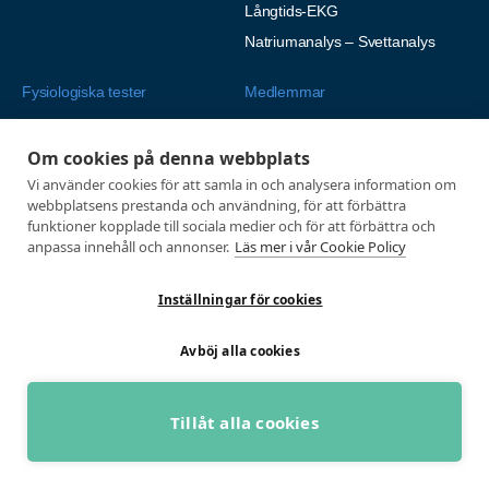
Långtids-EKG
Natriumanalys – Svettanalys
Fysiologiska tester
Medlemmar
Alla tester
Mina sidor
Om cookies på denna webbplats
Tröskeltest cykel
Vanliga frågor
Vi använder cookies för att samla in och analysera information om
Tröskeltest löpning
AUTOGIRO
webbplatsens prestanda och användning, för att förbättra
Tröskeltest skidor
funktioner kopplade till sociala medier och för att förbättra och
© 2026
anpassa innehåll och annonser.
Läs mer i vår Cookie Policy
Tröskeltest triathlon (cykel +
Integritetspolicy
löpning)
Inställningar för cookies
Tröskeltest + VO2max
Tröskeltest Duo
Avböj alla cookies
VO2max-test
Wingate-test
Tillåt alla cookies
BOKA GRATIS RÅDGIVNING