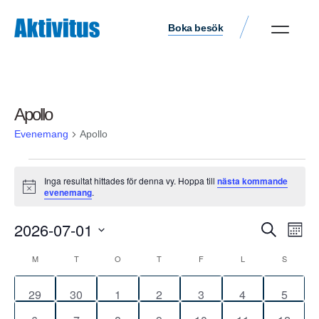
Boka besök
Apollo
Evenemang
Apollo
Inga resultat hittades för denna vy. Hoppa till
nästa kommande
Notis
evenemang
.
Ev
2026-07-01
Evene
Sök
Måna
vyn
Välj
Search
M
T
O
T
F
L
S
Kalender
datum.
and
av
0
0
0
0
0
0
0
29
30
1
2
3
4
5
Views
Evenemang
evenemang
evenemang
evenemang
evenemang
evenemang
evenemang
evene