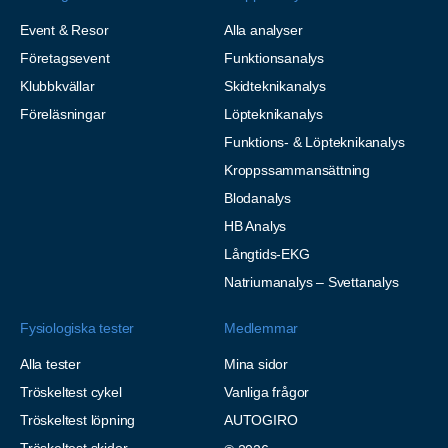
Event & Resor
Alla analyser
Företagsevent
Funktionsanalys
Klubbkvällar
Skidteknikanalys
Föreläsningar
Löpteknikanalys
Funktions- & Löpteknikanalys
Kroppssammansättning
Blodanalys
HB Analys
Långtids-EKG
Natriumanalys – Svettanalys
Fysiologiska tester
Medlemmar
Alla tester
Mina sidor
Tröskeltest cykel
Vanliga frågor
Tröskeltest löpning
AUTOGIRO