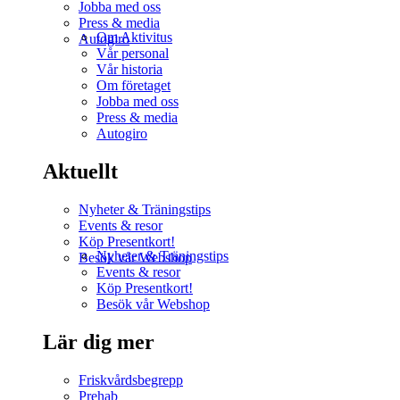
Jobba med oss
Press & media
Om Aktivitus
Autogiro
Vår personal
Vår historia
Om företaget
Jobba med oss
Press & media
Autogiro
Aktuellt
Nyheter & Träningstips
Events & resor
Köp Presentkort!
Nyheter & Träningstips
Besök vår Webshop
Events & resor
Köp Presentkort!
Besök vår Webshop
Lär dig mer
Friskvårdsbegrepp
Prehab