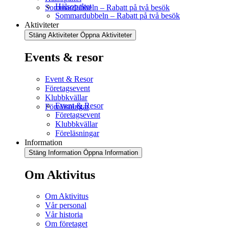
Hälsopaket
Sommardubbeln – Rabatt på två besök
Sommardubbeln – Rabatt på två besök
Aktiviteter
Stäng Aktiviteter
Öppna Aktiviteter
Events & resor
Event & Resor
Företagsevent
Klubbkvällar
Event & Resor
Föreläsningar
Företagsevent
Klubbkvällar
Föreläsningar
Information
Stäng Information
Öppna Information
Om Aktivitus
Om Aktivitus
Vår personal
Vår historia
Om företaget