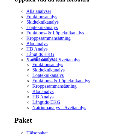
Alla analyser
Funktionsanalys
Skidteknikanalys
Löpteknikanalys
Funktions- & Löpteknikanalys
Kroppssammansättning
Blodanalys
HB Analys
Långtids-EKG
Alla analyser
Natriumanalys – Svettanalys
Funktionsanalys
Skidteknikanalys
Löpteknikanalys
Funktions- & Löpteknikanalys
Kroppssammansättning
Blodanalys
HB Analys
Långtids-EKG
Natriumanalys – Svettanalys
Paket
Hälsopaket