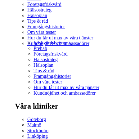
Företagsfriskvård
Hälsostrateg
Hälsoplan
Tips & råd
Framgångshistorier
Om våra tester
Hur du får ut max av våra tjänster
Friskvårdsbegrepp
Kundnöjdhet och ambassadörer
Prehab
Företagsfriskvård
Hälsostrateg
Hälsoplan
Tips & råd
Framgångshistorier
Om våra tester
Hur du får ut max av våra tjänster
Kundnöjdhet och ambassadörer
Våra kliniker
Göteborg
Malmö
Stockholm
Linköping