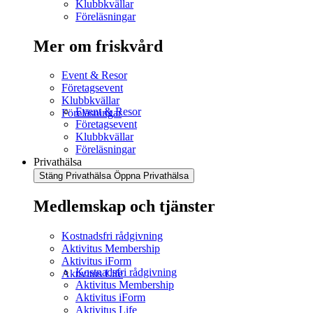
Klubbkvällar
Föreläsningar
Mer om friskvård
Event & Resor
Företagsevent
Klubbkvällar
Event & Resor
Föreläsningar
Företagsevent
Klubbkvällar
Föreläsningar
Privathälsa
Stäng Privathälsa
Öppna Privathälsa
Medlemskap och tjänster
Kostnadsfri rådgivning
Aktivitus Membership
Aktivitus iForm
Kostnadsfri rådgivning
Aktivitus Life
Aktivitus Membership
Aktivitus iForm
Aktivitus Life