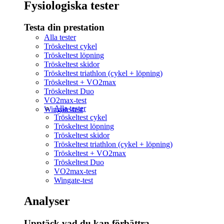
Fysiologiska tester
Testa din prestation
Alla tester
Tröskeltest cykel
Tröskeltest löpning
Tröskeltest skidor
Tröskeltest triathlon (cykel + löpning)
Tröskeltest + VO2max
Tröskeltest Duo
VO2max-test
Alla tester
Wingate-test
Tröskeltest cykel
Tröskeltest löpning
Tröskeltest skidor
Tröskeltest triathlon (cykel + löpning)
Tröskeltest + VO2max
Tröskeltest Duo
VO2max-test
Wingate-test
Analyser
Upptäck vad du kan förbättra​