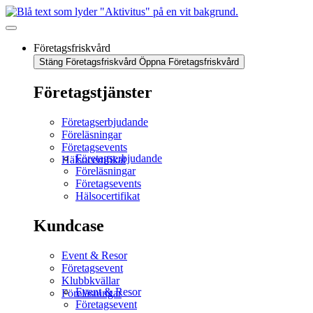
Företagsfriskvård
Stäng Företagsfriskvård
Öppna Företagsfriskvård
Företagstjänster
Företagserbjudande
Föreläsningar
Företagsevents
Företagserbjudande
Hälsocertifikat
Föreläsningar
Företagsevents
Hälsocertifikat
Kundcase
Event & Resor
Företagsevent
Klubbkvällar
Event & Resor
Föreläsningar
Företagsevent