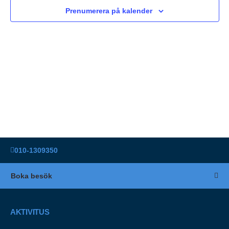
Navigat
Prenumerera på kalender
010-1309350
Boka besök
AKTIVITUS