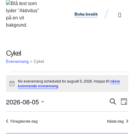
Boka besök
Cykel
Evenemang
Cykel
No evenemang scheduled for augusti 5, 2026. Hoppa till
nästa
Notis
kommande evenemang
.
Ev
2026-08-05
Evene
Sök
Dag
vyn
Välj
Search
datum.
and
Föregående dag
Nästa dag
Views