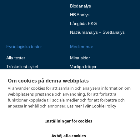
Blodanalys
HB Analys
Långtids-EKG
Natriumanalys – Svettanalys
Fysiologiska tester
Medlemmar
Alla tester
Mina sidor
Tröskeltest cykel
Vanliga frågor
Tröskeltest löpning
AUTOGIRO
Om cookies på denna webbplats
Tröskeltest skidor
© 2026
Vi använder cookies för att samla in och analysera information om
Tröskeltest triathlon (cykel +
webbplatsens prestanda och användning, för att förbättra
Integritetspolicy
löpning)
funktioner kopplade till sociala medier och för att förbättra och
anpassa innehåll och annonser.
Läs mer i vår Cookie Policy
Tröskeltest + VO2max
Tröskeltest Duo
Inställningar för cookies
VO2max-test
Wingate-test
Avböj alla cookies