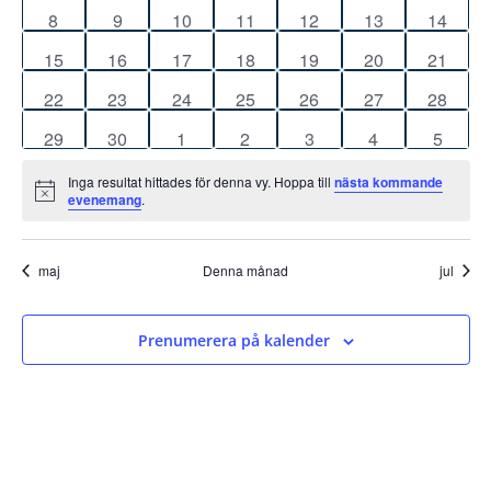
Evenemang
evenemang
evenemang
evenemang
evenemang
evenemang
evenemang
evene
Navigat
0
0
0
0
0
0
0
8
9
10
11
12
13
14
evenemang
evenemang
evenemang
evenemang
evenemang
evenemang
evenem
0
0
0
0
0
0
0
15
16
17
18
19
20
21
evenemang
evenemang
evenemang
evenemang
evenemang
evenemang
evenem
0
0
0
0
0
0
0
22
23
24
25
26
27
28
evenemang
evenemang
evenemang
evenemang
evenemang
evenemang
evenem
0
0
0
0
0
0
0
29
30
1
2
3
4
5
evenemang
evenemang
evenemang
evenemang
evenemang
evenemang
evene
Inga resultat hittades för denna vy. Hoppa till
nästa kommande
Notis
evenemang
.
maj
Denna månad
jul
Prenumerera på kalender