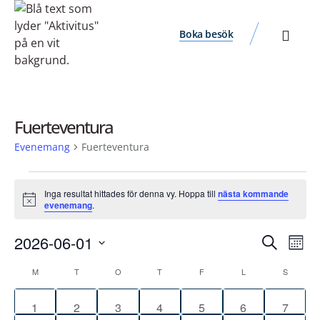
Boka besök
Fuerteventura
Evenemang
Fuerteventura
Inga resultat hittades för denna vy. Hoppa till
nästa kommande
Notis
evenemang
.
Ev
Evene
2026-06-01
Sök
Måna
vyn
Välj
Search
Kalender
M
T
O
T
F
L
S
datum.
and
av
0
0
0
0
0
0
0
1
2
3
4
5
6
Views
7