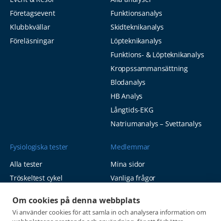
Företagsevent
Funktionsanalys
Klubbkvällar
Skidteknikanalys
Föreläsningar
Löpteknikanalys
Funktions- & Löpteknikanalys
Kroppssammansättning
Blodanalys
HB Analys
Långtids-EKG
Natriumanalys – Svettanalys
Fysiologiska tester
Medlemmar
Alla tester
Mina sidor
Tröskeltest cykel
Vanliga frågor
Tröskeltest löpning
AUTOGIRO
Om cookies på denna webbplats
Tröskeltest skidor
© 2026
Vi använder cookies för att samla in och analysera information om
Tröskeltest triathlon (cykel +