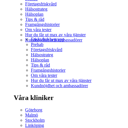
Företagsfriskvård
Hälsostrateg
Hälsoplan
Tips & råd
Framgångshistorier
Om våra tester
Hur du får ut max av våra tjänster
Friskvårdsbegrepp
Kundnöjdhet och ambassadörer
Prehab
Företagsfriskvård
Hälsostrateg
Hälsoplan
Tips & råd
Framgångshistorier
Om våra tester
Hur du får ut max av våra tjänster
Kundnöjdhet och ambassadörer
Våra kliniker
Göteborg
Malmö
Stockholm
Linköping