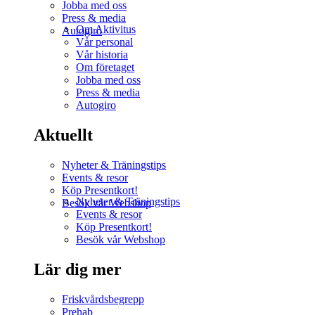
Jobba med oss
Press & media
Om Aktivitus
Autogiro
Vår personal
Vår historia
Om företaget
Jobba med oss
Press & media
Autogiro
Aktuellt
Nyheter & Träningstips
Events & resor
Köp Presentkort!
Nyheter & Träningstips
Besök vår Webshop
Events & resor
Köp Presentkort!
Besök vår Webshop
Lär dig mer
Friskvårdsbegrepp
Prehab