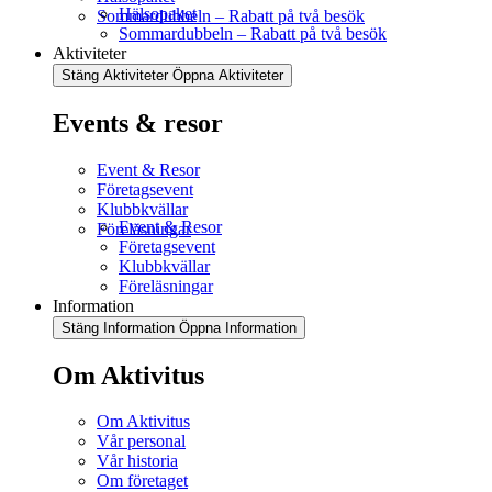
Hälsopaket
Sommardubbeln – Rabatt på två besök
Sommardubbeln – Rabatt på två besök
Aktiviteter
Stäng Aktiviteter
Öppna Aktiviteter
Events & resor
Event & Resor
Företagsevent
Klubbkvällar
Event & Resor
Föreläsningar
Företagsevent
Klubbkvällar
Föreläsningar
Information
Stäng Information
Öppna Information
Om Aktivitus
Om Aktivitus
Vår personal
Vår historia
Om företaget