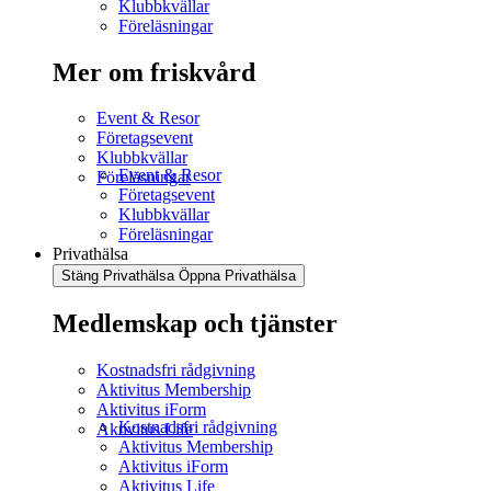
Klubbkvällar
Föreläsningar
Mer om friskvård
Event & Resor
Företagsevent
Klubbkvällar
Event & Resor
Föreläsningar
Företagsevent
Klubbkvällar
Föreläsningar
Privathälsa
Stäng Privathälsa
Öppna Privathälsa
Medlemskap och tjänster
Kostnadsfri rådgivning
Aktivitus Membership
Aktivitus iForm
Kostnadsfri rådgivning
Aktivitus Life
Aktivitus Membership
Aktivitus iForm
Aktivitus Life