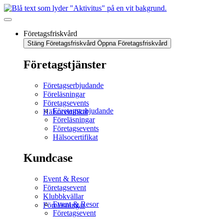
Företagsfriskvård
Stäng Företagsfriskvård
Öppna Företagsfriskvård
Företagstjänster
Företagserbjudande
Föreläsningar
Företagsevents
Företagserbjudande
Hälsocertifikat
Föreläsningar
Företagsevents
Hälsocertifikat
Kundcase
Event & Resor
Företagsevent
Klubbkvällar
Event & Resor
Föreläsningar
Företagsevent