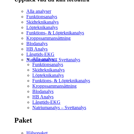
Alla analyser
Funktionsanalys
Skidteknikanalys
Löpteknikanalys
Funktions- & Löpteknikanalys
Kroppssammansättning
Blodanalys
HB Analys
Långtids-EKG
Alla analyser
Natriumanalys – Svettanalys
Funktionsanalys
Skidteknikanalys
Löpteknikanalys
Funktions- & Löpteknikanalys
Kroppssammansättning
Blodanalys
HB Analys
Långtids-EKG
Natriumanalys – Svettanalys
Paket
Hälsopaket