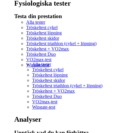
Fysiologiska tester
Testa din prestation
Alla tester
Tröskeltest cykel
Tröskeltest löpning
Tröskeltest skidor
Tröskeltest triathlon (cykel + löpning)
Tröskeltest + VO2max
Tröskeltest Duo
VO2max-test
Alla tester
Wingate-test
Tröskeltest cykel
Tröskeltest löpning
Tröskeltest skidor
Tröskeltest triathlon (cykel + löpning)
Tröskeltest + VO2max
Tröskeltest Duo
VO2max-test
Wingate-test
Analyser
Upptäck vad du kan förbättra​