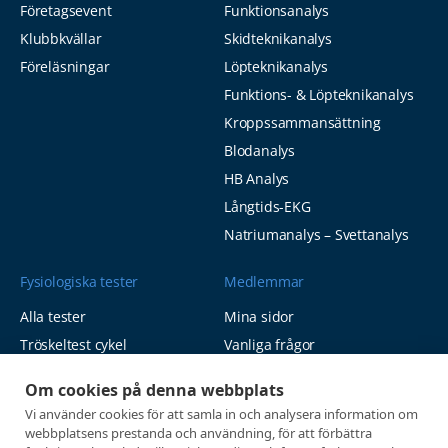
Företagsevent
Funktionsanalys
Klubbkvällar
Skidteknikanalys
Föreläsningar
Löpteknikanalys
Funktions- & Löpteknikanalys
Kroppssammansättning
Blodanalys
HB Analys
Långtids-EKG
Natriumanalys – Svettanalys
Fysiologiska tester
Medlemmar
Alla tester
Mina sidor
Tröskeltest cykel
Vanliga frågor
Tröskeltest löpning
AUTOGIRO
Om cookies på denna webbplats
Tröskeltest skidor
© 2026
Vi använder cookies för att samla in och analysera information om
Tröskeltest triathlon (cykel +
webbplatsens prestanda och användning, för att förbättra
Integritetspolicy
löpning)