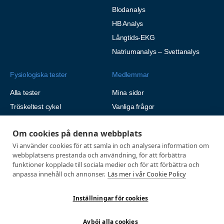
Blodanalys
HB Analys
Långtids-EKG
Natriumanalys – Svettanalys
Fysiologiska tester
Medlemmar
Alla tester
Mina sidor
Tröskeltest cykel
Vanliga frågor
Tröskeltest löpning
AUTOGIRO
Om cookies på denna webbplats
Tröskeltest skidor
© 2026
Vi använder cookies för att samla in och analysera information om
Tröskeltest triathlon (cykel +
Integritetspolicy
webbplatsens prestanda och användning, för att förbättra
löpning)
funktioner kopplade till sociala medier och för att förbättra och
Tröskeltest + VO2max
anpassa innehåll och annonser.
Läs mer i vår Cookie Policy
Tröskeltest Duo
Inställningar för cookies
VO2max-test
Wingate-test
Avböj alla cookies