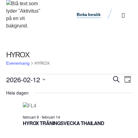
Boka besök
HYROX
Evenemang
HYROX
Ev
2026-02-12
Evene
Sök
Dag
vyn
Välj
Search
Hela dagen
datum.
and
Views
februari 9
-
februari 14
Navigat
HYROX TRÄNINGSVECKA THAILAND