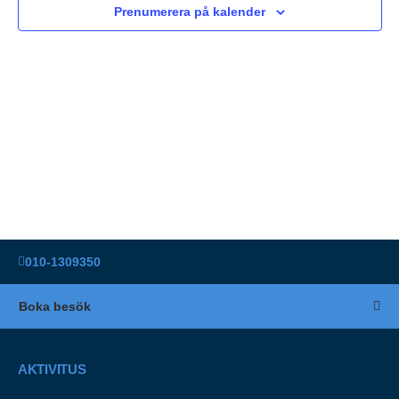
Navigat
Prenumerera på kalender
010-1309350
Boka besök
AKTIVITUS