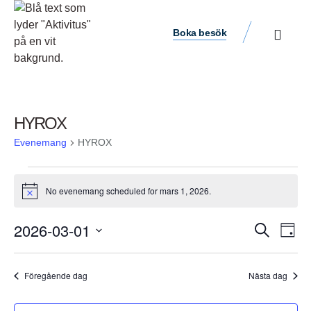
Boka besök
HYROX
Evenemang
HYROX
No evenemang scheduled for mars 1, 2026.
Notis
Ev
2026-03-01
Evene
Sök
Dag
vyn
Välj
Search
datum.
and
Föregående dag
Nästa dag
Views