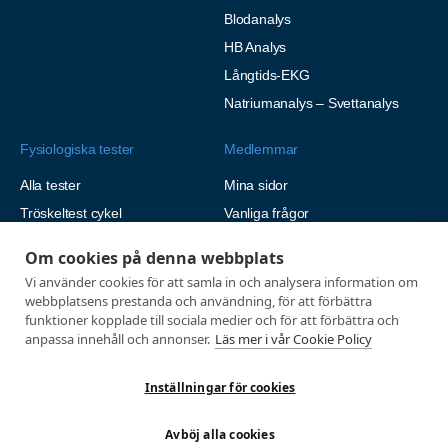
Blodanalys
HB Analys
Långtids-EKG
Natriumanalys – Svettanalys
Fysiologiska tester
Medlemmar
Alla tester
Mina sidor
Tröskeltest cykel
Vanliga frågor
Tröskeltest löpning
AUTOGIRO
Om cookies på denna webbplats
Tröskeltest skidor
© 2026
Vi använder cookies för att samla in och analysera information om
Tröskeltest triathlon (cykel +
webbplatsens prestanda och användning, för att förbättra
Integritetspolicy
löpning)
funktioner kopplade till sociala medier och för att förbättra och
anpassa innehåll och annonser.
Läs mer i vår Cookie Policy
Tröskeltest + VO2max
Tröskeltest Duo
Inställningar för cookies
VO2max-test
Wingate-test
Avböj alla cookies