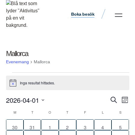
Boka besök
Mallorca
Evenemang
Mallorca
Inga resultat hittades.
Notis
Ev
2026-04-01
Evene
Sök
Måna
vyn
Välj
Search
M
T
O
T
F
L
S
Kalender
datum.
and
av
0
0
0
0
0
0
0
30
31
1
2
3
4
5
Views
Evenemang
evenemang
evenemang
evenemang
evenemang
evenemang
evenemang
evene