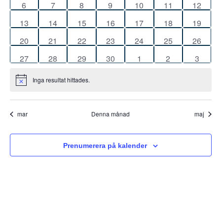
0
0
0
0
0
0
Navigat
0
6
7
8
9
10
11
12
evenemang
evenemang
evenemang
evenemang
evenemang
evenemang
evenem
0
0
0
0
0
0
0
13
14
15
16
17
18
19
evenemang
evenemang
evenemang
evenemang
evenemang
evenemang
evenem
0
0
0
0
0
0
0
20
21
22
23
24
25
26
evenemang
evenemang
evenemang
evenemang
evenemang
evenemang
evenem
0
0
0
0
0
0
0
27
28
29
30
1
2
3
evenemang
evenemang
evenemang
evenemang
evenemang
evenemang
evene
Inga resultat hittades.
Notis
mar
Denna månad
maj
Prenumerera på kalender