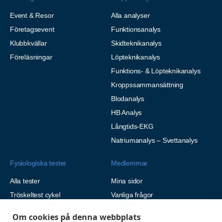
Event & Resor
Alla analyser
Företagsevent
Funktionsanalys
Klubbkvällar
Skidteknikanalys
Föreläsningar
Löpteknikanalys
Funktions- & Löpteknikanalys
Kroppssammansättning
Blodanalys
HB Analys
Långtids-EKG
Natriumanalys – Svettanalys
Fysiologiska tester
Medlemmar
Alla tester
Mina sidor
Tröskeltest cykel
Vanliga frågor
Tröskeltest löpning
AUTOGIRO
Om cookies på denna webbplats