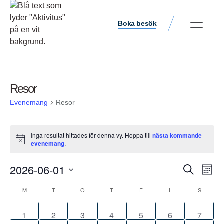
Boka besök
Resor
Evenemang
Resor
Inga resultat hittades för denna vy. Hoppa till
nästa kommande
Notis
evenemang
.
Ev
2026-06-01
Evene
Sök
Måna
vyn
Välj
Search
M
T
O
T
F
L
S
Kalender
datum.
and
av
0
0
0
0
0
0
0
1
2
3
4
5
6
7
Views