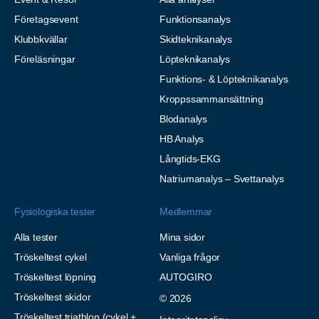
Företagsevent
Funktionsanalys
Klubbkvällar
Skidteknikanalys
Föreläsningar
Löpteknikanalys
Funktions- & Löpteknikanalys
Kroppssammansättning
Blodanalys
HB Analys
Långtids-EKG
Natriumanalys – Svettanalys
Fysiologiska tester
Medlemmar
Alla tester
Mina sidor
Tröskeltest cykel
Vanliga frågor
Tröskeltest löpning
AUTOGIRO
Tröskeltest skidor
© 2026
Tröskeltest triathlon (cykel +