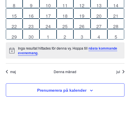
Evenemang
evenemang
evenemang
evenemang
evenemang
evenemang
evenemang
evene
0
0
0
0
0
0
Navigat
0
8
9
10
11
12
13
14
evenemang
evenemang
evenemang
evenemang
evenemang
evenemang
evenem
0
0
0
0
0
0
0
15
16
17
18
19
20
21
evenemang
evenemang
evenemang
evenemang
evenemang
evenemang
evenem
0
0
0
0
0
0
0
22
23
24
25
26
27
28
evenemang
evenemang
evenemang
evenemang
evenemang
evenemang
evenem
0
0
0
0
0
0
0
29
30
1
2
3
4
5
evenemang
evenemang
evenemang
evenemang
evenemang
evenemang
evene
Inga resultat hittades för denna vy. Hoppa till
nästa kommande
Notis
evenemang
.
maj
Denna månad
jul
Prenumerera på kalender