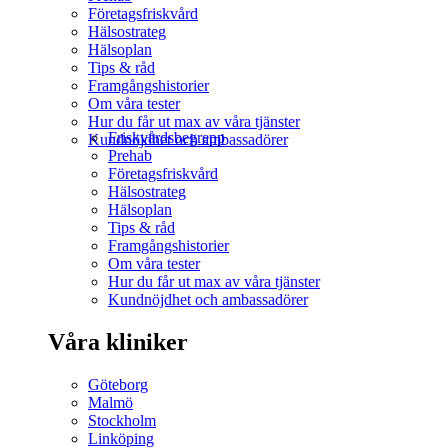
Företagsfriskvård
Hälsostrateg
Hälsoplan
Tips & råd
Framgångshistorier
Om våra tester
Hur du får ut max av våra tjänster
Friskvårdsbegrepp
Kundnöjdhet och ambassadörer
Prehab
Företagsfriskvård
Hälsostrateg
Hälsoplan
Tips & råd
Framgångshistorier
Om våra tester
Hur du får ut max av våra tjänster
Kundnöjdhet och ambassadörer
Våra kliniker
Göteborg
Malmö
Stockholm
Linköping