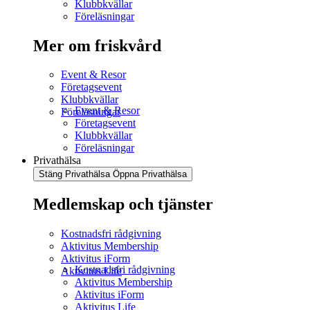
Klubbkvällar
Föreläsningar
Mer om friskvård
Event & Resor
Företagsevent
Klubbkvällar
Event & Resor
Föreläsningar
Företagsevent
Klubbkvällar
Föreläsningar
Privathälsa
Stäng Privathälsa
Öppna Privathälsa
Medlemskap och tjänster
Kostnadsfri rådgivning
Aktivitus Membership
Aktivitus iForm
Kostnadsfri rådgivning
Aktivitus Life
Aktivitus Membership
Aktivitus iForm
Aktivitus Life