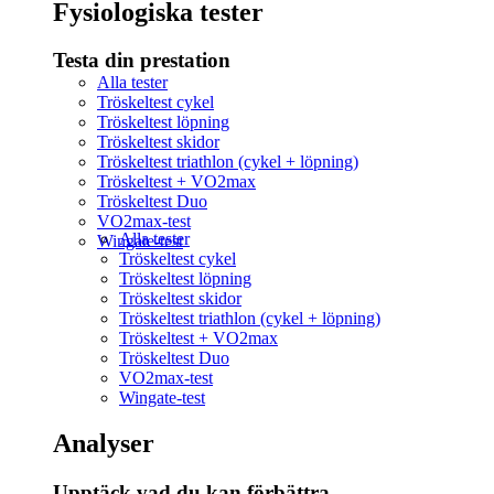
Fysiologiska tester
Testa din prestation
Alla tester
Tröskeltest cykel
Tröskeltest löpning
Tröskeltest skidor
Tröskeltest triathlon (cykel + löpning)
Tröskeltest + VO2max
Tröskeltest Duo
VO2max-test
Alla tester
Wingate-test
Tröskeltest cykel
Tröskeltest löpning
Tröskeltest skidor
Tröskeltest triathlon (cykel + löpning)
Tröskeltest + VO2max
Tröskeltest Duo
VO2max-test
Wingate-test
Analyser
Upptäck vad du kan förbättra​