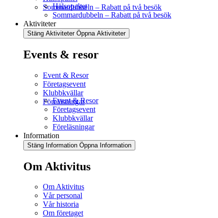
Hälsopaket
Sommardubbeln – Rabatt på två besök
Sommardubbeln – Rabatt på två besök
Aktiviteter
Stäng Aktiviteter
Öppna Aktiviteter
Events & resor
Event & Resor
Företagsevent
Klubbkvällar
Event & Resor
Föreläsningar
Företagsevent
Klubbkvällar
Föreläsningar
Information
Stäng Information
Öppna Information
Om Aktivitus
Om Aktivitus
Vår personal
Vår historia
Om företaget