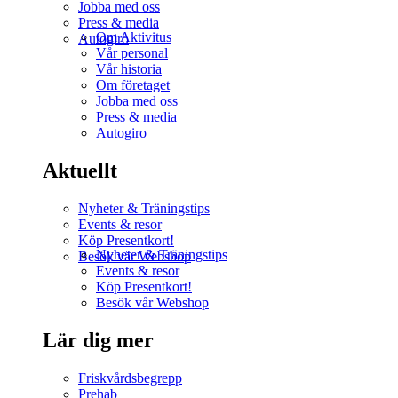
Jobba med oss
Press & media
Om Aktivitus
Autogiro
Vår personal
Vår historia
Om företaget
Jobba med oss
Press & media
Autogiro
Aktuellt
Nyheter & Träningstips
Events & resor
Köp Presentkort!
Nyheter & Träningstips
Besök vår Webshop
Events & resor
Köp Presentkort!
Besök vår Webshop
Lär dig mer
Friskvårdsbegrepp
Prehab