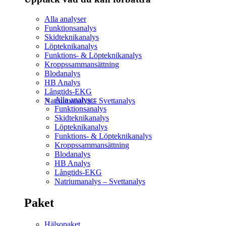
Alla analyser
Funktionsanalys
Skidteknikanalys
Löpteknikanalys
Funktions- & Löpteknikanalys
Kroppssammansättning
Blodanalys
HB Analys
Långtids-EKG
Alla analyser
Natriumanalys – Svettanalys
Funktionsanalys
Skidteknikanalys
Löpteknikanalys
Funktions- & Löpteknikanalys
Kroppssammansättning
Blodanalys
HB Analys
Långtids-EKG
Natriumanalys – Svettanalys
Paket
Hälsopaket