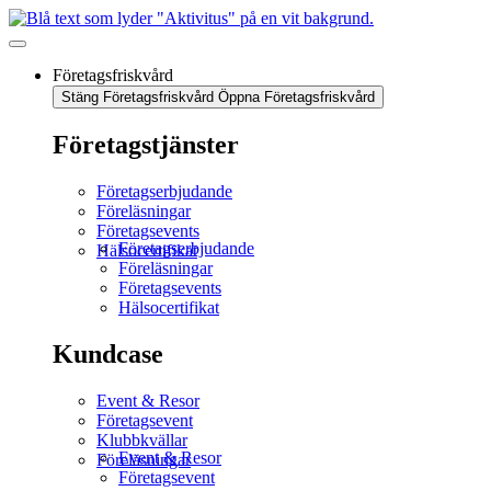
Företagsfriskvård
Stäng Företagsfriskvård
Öppna Företagsfriskvård
Företagstjänster
Företagserbjudande
Föreläsningar
Företagsevents
Företagserbjudande
Hälsocertifikat
Föreläsningar
Företagsevents
Hälsocertifikat
Kundcase
Event & Resor
Företagsevent
Klubbkvällar
Event & Resor
Föreläsningar
Företagsevent