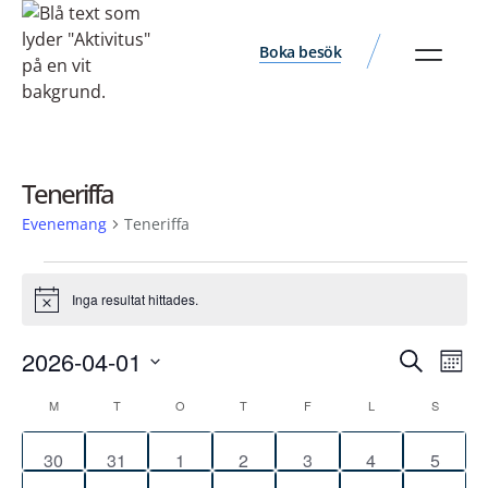
Boka besök
Teneriffa
Evenemang
Teneriffa
Inga resultat hittades.
Notis
Ev
Evene
2026-04-01
Sök
Måna
vyn
Välj
Search
Kalender
M
T
O
T
F
L
S
datum.
and
av
0
0
0
0
0
0
0
30
31
1
2
3
4
Views
5
Evenemang
evenemang
evenemang
evenemang
evenemang
evenemang
evenemang
evene