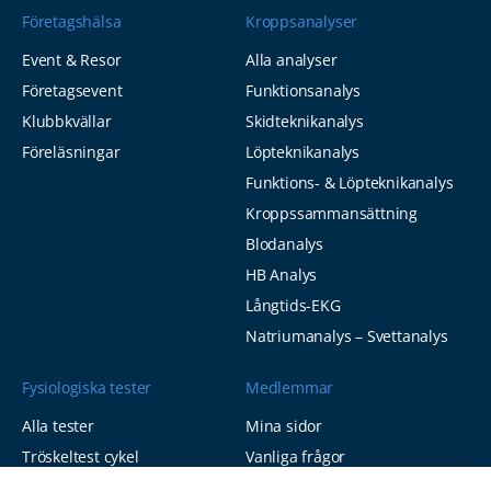
Företagshälsa
Kroppsanalyser
Event & Resor
Alla analyser
Företagsevent
Funktionsanalys
Klubbkvällar
Skidteknikanalys
Föreläsningar
Löpteknikanalys
Funktions- & Löpteknikanalys
Kroppssammansättning
Blodanalys
HB Analys
Långtids-EKG
Natriumanalys – Svettanalys
Fysiologiska tester
Medlemmar
Alla tester
Mina sidor
Tröskeltest cykel
Vanliga frågor
Tröskeltest löpning
AUTOGIRO