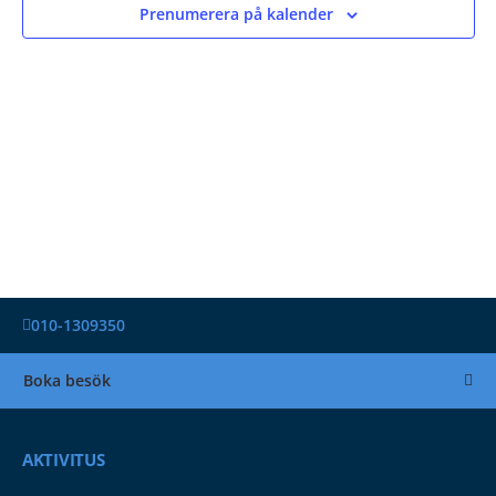
Navigat
Prenumerera på kalender
010-1309350
Boka besök
AKTIVITUS