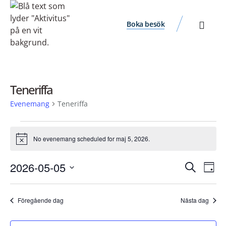
Boka besök
Teneriffa
Evenemang
Teneriffa
No evenemang scheduled for maj 5, 2026.
Notis
Ev
Evene
2026-05-05
Sök
Dag
vyn
Välj
Search
datum.
and
Föregående dag
Nästa dag
Views